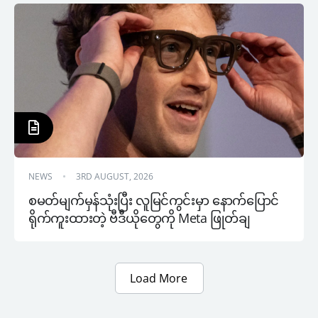
NEWS
3RD AUGUST, 2026
စမတ်မျက်မှန်သုံးပြီး လူမြင်ကွင်းမှာ နောက်ပြောင်
ရိုက်ကူးထားတဲ့ ဗီဒီယိုတွေကို Meta ဖြုတ်ချ
Load More