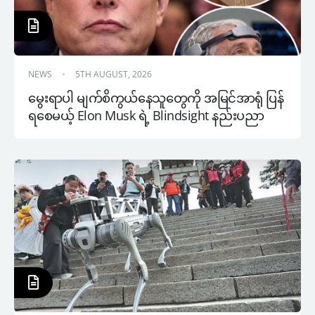
NEWS
5TH AUGUST, 2026
မွေးရာပါ မျက်စိကွယ်နေသူတွေကို အမြင်အာရုံ ပြန်
ရစေမယ့် Elon Musk ရဲ့ Blindsight နည်းပညာ