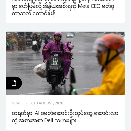
မှာ ဖော်ပြမိလို့ အိန္ဒိယအစိုးရကို Meta CEO မတ်ဇူ
ကာဘတ် တောင်းပန်
NEWS
6TH AUGUST, 2026
တရုတ်မှာ  AI စမတ်ဆောင်းဦးထုပ်တွေ ဆောင်းလာ
တဲ့ အစားအစာ Deli သမားများ