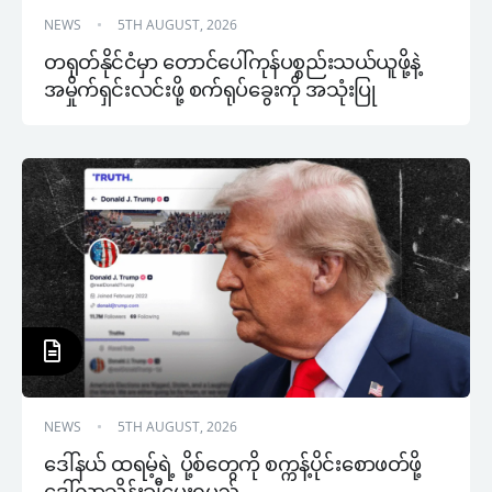
NEWS
5TH AUGUST, 2026
တရုတ်နိုင်ငံမှာ တောင်ပေါ်ကုန်ပစ္စည်းသယ်ယူဖို့နဲ့ 
အမှိုက်ရှင်းလင်းဖို့ စက်ရုပ်ခွေးကို အသုံးပြု
NEWS
5TH AUGUST, 2026
ဒေါ်နယ် ထရမ့်ရဲ့ ပို့စ်တွေကို စက္ကန့်ပိုင်းစောဖတ်ဖို့ 
ဒေါ်လာသိန်းချီပေးရမည်