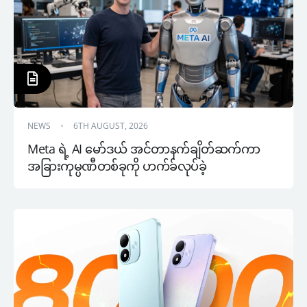
NEWS
6TH AUGUST, 2026
Meta ရဲ့ AI မော်ဒယ် အင်တာနက်ချိတ်ဆက်ကာ 
အခြားကုမ္ပဏီတစ်ခုကို ဟက်ခ်လုပ်ခဲ့