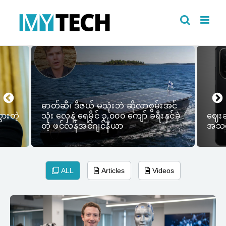
Skip
to
content
ဓာတ်ဆီ၊ ဒီဇယ် မသုံးဘဲ ဆိုလာစွမ်းအင်
ားတဲ့
သုံး လှေနဲ့ ရေမိုင် ၃,၀၀၀ ကျော် ခရီးနှင်ခဲ့
ဈေးခ
တဲ့ ဖင်လန်အင်ဂျင်နီယာ
အသစ်
ALL
Articles
Videos