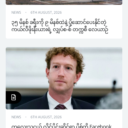
NEWS
6TH AUGUST, 2026
၃၅ မိနစ် ခရီးကို ၉ မိနစ်ထဲနဲ့ ပို့ဆောင်ပေးနိုင်တဲ့ 
ကယ်လီဖိုးနီးယားရဲ့ လျှပ်စ-စ် တက္ကစီ လေယာဉ်
NEWS
6TH AUGUST, 2026
ကလေးသူငယ် လိင်ပိုင်းဆိုင်ရာ ပို့စ်ကို Facebook 