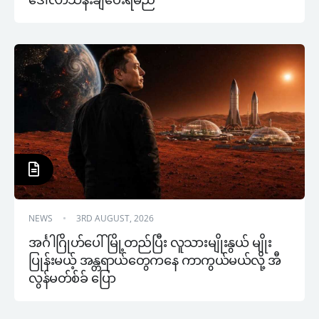
NEWS
3RD AUGUST, 2026
အင်္ဂါဂြိုဟ်ပေါ် မြို့တည်ပြီး လူသားမျိုးနွယ် မျိုး
ပြုန်းမယ့် အန္တရာယ်တွေကနေ ကာကွယ်မယ်လို့ အီ
လွန်မတ်စ်ခ် ပြော