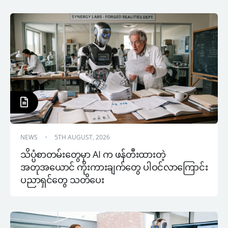
NEWS
5TH AUGUST, 2026
သိပ္ပံစာတမ်းတွေမှာ AI က ဖန်တီးထားတဲ့ 
အတုအယောင် ကိုးကားချက်တွေ ပါဝင်လာကြောင်း 
ပညာရှင်တွေ သတိပေး