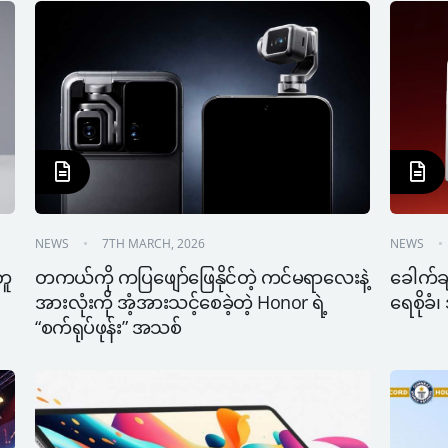
NEWS
7TH MARCH, 2026
NEWS
ူ 
တကယ်ကို ကပြဖျော်ဖြေနိုင်တဲ့ ကင်မရာလေးနဲ့ 
ခေါက်ချိ
အားလုံးကို အံ့အားသင့်စေခဲ့တဲ့ Honor ရဲ့ 
ရေစိုခ
“စက်ရုပ်ဖုန်း” အသစ်