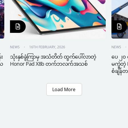
NEWS
16TH FEBRUARY, 2026
NEWS
်း
သုံးနှစ်ခွဲကြာမှ အသံတိတ် ထွက်ပေါ်လာတဲ့ 
ပေ ၂၀ 
ြသ
Honor Pad X8b တက်ဘလက်အသစ်
မကွဲတဲ့
စံချိန်တ
Load More