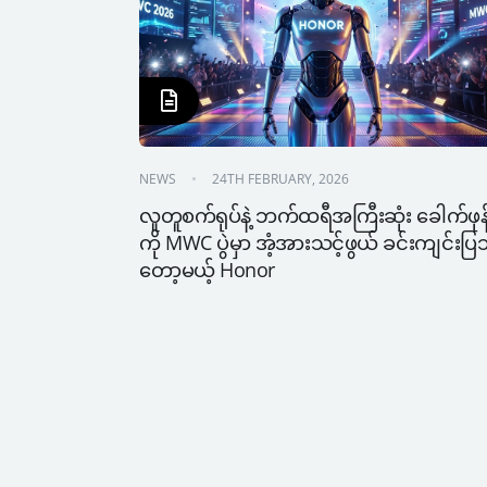
NEWS
24TH FEBRUARY, 2026
လူတူစက်ရုပ်နဲ့ ဘက်ထရီအကြီးဆုံး ခေါက်ဖုန
ကို MWC ပွဲမှာ အံ့အားသင့်ဖွယ် ခင်းကျင်းပ
တော့မယ့် Honor