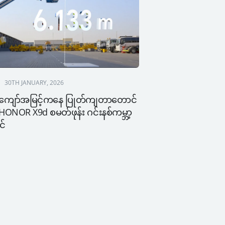
30TH JANUARY, 2026
ကျော်အမြင့်ကနေ ပြုတ်ကျတာတောင် 
 HONOR X9d စမတ်ဖုန်း ဂင်းနစ်ကမ္ဘာ့
င်