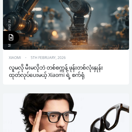
XIAOMI
5TH FEBRUARY, 2026
လူမလို မီးမလိုဘဲ တစ်စက္ကန့် ဖုန်းတစ်လုံးနှုန်း 
ထုတ်လုပ်ပေးမယ့် Xiaomi ရဲ့ စက်ရုံ