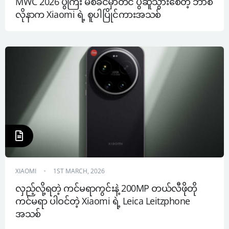
MWC 2026 ပွဲကြီး မစခင်မှာတင် ပွဲဆူသွားစေတဲ့ ဘာစီ
လိုနာက Xiaomi ရဲ့ စူပါပြိုင်ကားအသစ်
XIAOMI
1ST MARCH, 2026
လှည့်လို့ရတဲ့ ကင်မရာကွင်းနဲ့ 200MP တယ်လီဖိုတို 
ကင်မရာ ပါဝင်တဲ့ Xiaomi ရဲ့ Leica Leitzphone 
အသစ်