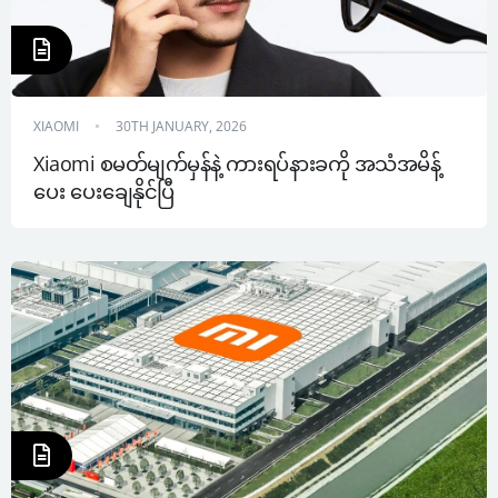
XIAOMI
30TH JANUARY, 2026
Xiaomi စမတ်မျက်မှန်နဲ့ ကားရပ်နားခကို အသံအမိန့်
ပေး ပေးချေနိုင်ပြီ