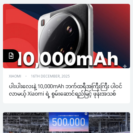
XIAOMI
16TH DECEMBER, 2025
ပါးပါးလေးနဲ့ 10,000mAh ဘက်ထရီအကြီးကြီး ပါဝင်
လာမယ့် Xiaomi ရဲ့ စွမ်းဆောင်ရည်မြင့် ဖုန်းအသစ်