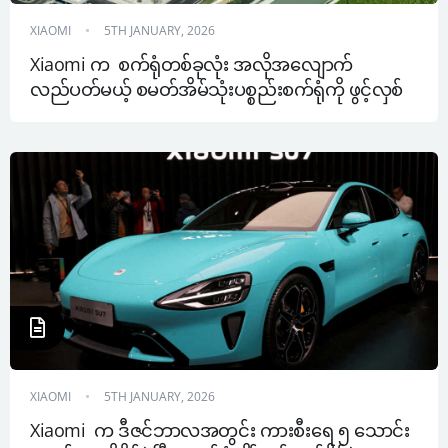
XIAOMI
5TH JANUARY, 2026
Xiaomi က  စက်ရုံတစ်ခုလုံး အလိုအလျောက်
လည်ပတ်မယ့် စမတ်အိမ်သုံးပစ္စည်းစက်ရုံကို ဖွင့်လှစ်
XIAOMI
5TH JANUARY, 2026
Xiaomi  က ဒီဇင်ဘာလအတွင်း ကားစီးရေ ၅ သောင်း