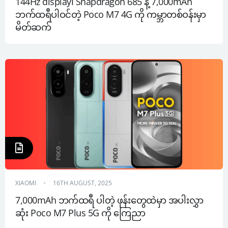
144Hz display၊ Snapdragon 685 နဲ့ 7,000mAh 
ဘက်ထရီပါဝင်တဲ့ Poco M7 4G ကို ကမ္ဘာတစ်ဝန်းမှာ 
မိတ်ဆက်
XIAOMI
16TH AUGUST, 2025
7,000mAh ဘက်ထရီ ပါတဲ့ ဖုန်းတွေထဲမှာ အပါးလွှာ
ဆုံး Poco M7 Plus 5G ကို ကြေညာ