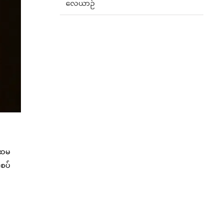
လေယာဉ်
့ပထမ
စပ်