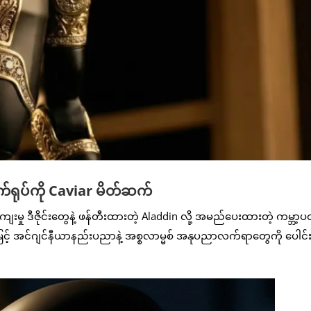
က်ရုပ်ကို Caviar မိတ်ဆက်
းမှု ဒီဇိုင်းတွေနဲ့ ဖန်တီးထားတဲ့ Aladdin လို့ အမည်ပေးထားတဲ့ ကမ္ဘာ
ြင့် အင်ဂျင်နီယာနည်းပညာနဲ့ အစ္စလာမ္မစ် အနုပညာလက်ရာတွေကို ပေါင်း