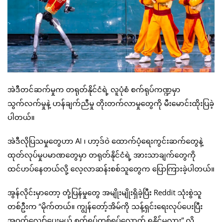
အဲဒီတင်ဆက်မှုက တရုတ်နိုင်ငံရဲ့ လူပုံစံ စက်ရုပ်ကဏ္ဍမှာ
သွက်လက်မှုနဲ့ ဟန်ချက်ညီမှု တိုးတက်လာမှုတွေကို မီးမောင်းထိုးပြခဲ့
ပါတယ်။
အဲဒီလိုပြသမှုတွေဟာ AI ၊ ဟာ့ဒ်ဝဲ ထောက်ပံ့ရေးကွင်းဆက်တွေနဲ့
ထုတ်လုပ်မှုပမာဏတွေမှာ တရုတ်နိုင်ငံရဲ့ အားသာချက်တွေကို
ထင်ဟပ်နေတယ်လို့ လေ့လာဆန်းစစ်သူတွေက ပြောကြားခဲ့ပါတယ်။
အွန်လိုင်းမှာတော့ တုံ့ပြန်မှုတွေ အမျိုးမျိုးရှိခဲ့ပြီး Reddit သုံးစွဲသူ
တစ်ဦးက “မိုက်တယ်။ ကျွန်တော့်အိမ်ကို သန့်ရှင်းရေးလုပ်ပေးပြီး
အဝတ်လျှော်ပေးမယ့် စက်ရုပ်တစ်ရုပ်လောက် ရနိုင်မလား” လို့