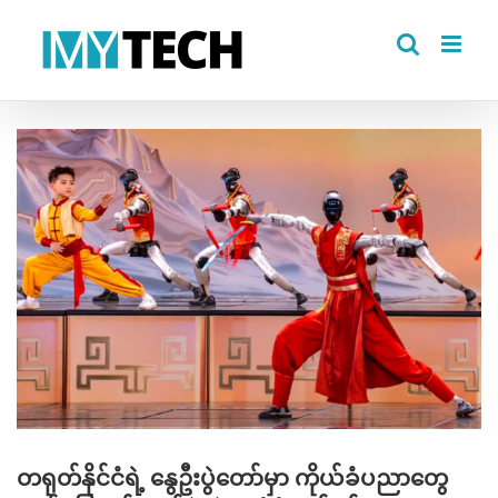
Skip
to
content
View
Larger
Image
တရုတ်နိုင်ငံရဲ့ နွေဦးပွဲတော်မှာ ကိုယ်ခံပညာတွေ