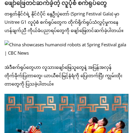
ဖျော်ဖြေတင်ဆက်ခဲ့တဲ့ လူပုံစံ စက်ရုပ်တွေ
တရုတ်နိုင်ငံရဲ့ နိုင်ငံပိုင် နွေဦးပွဲတော် (Spring Festival Gala) မှာ
Unitree G1 လူပုံစံ စက်ရုပ်တွေက တိုက်ရိုက်ရုပ်သံလွှင့်မှုကနေ
ဟန်ချက်ညီ ကိုယ်ခံပညာရပ်တွေကို ဖျော်ဖြေတင်ဆက်ခဲ့ပါတယ်။
အဲဒီစက်ရုပ်တွေဟာ လူသားဖျော်ဖြေသူတွေနဲ့ အပြန်အလှန်
တိုက်ခိုက်ပြတာတွေ၊ ယာယီစင်မြင့်နံရံကို ပြေးတက်ပြီး ကျွမ်းထိုး
တာတွေကို ပြသခဲ့ပါတယ်။