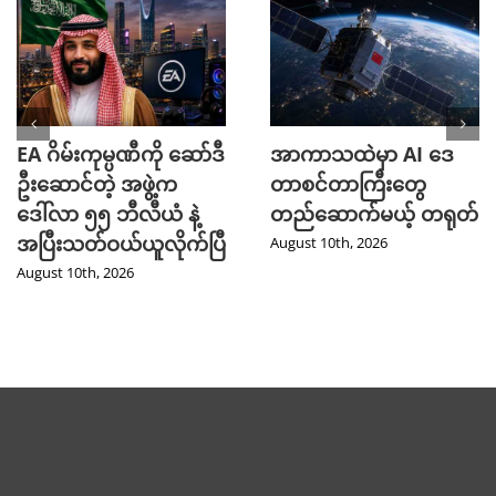
EA ဂိမ်းကုမ္ပဏီကို ဆော်ဒီ
အာကာသထဲမှာ AI ဒေ
ဦးဆောင်တဲ့ အဖွဲ့က
တာစင်တာကြီးတွေ
ဒေါ်လာ ၅၅ ဘီလီယံ နဲ့
တည်ဆောက်မယ့် တရုတ်
အပြီးသတ်ဝယ်ယူလိုက်ပြီ
August 10th, 2026
August 10th, 2026