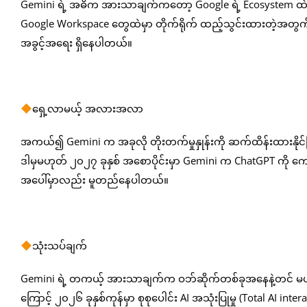
Gemini ရဲ့ အဓိက အားသာချက်ကတော့ Google ရဲ့ Ecosystem ထဲမှာ 
Google Workspace တွေထဲမှာ တိုက်ရိုက် ထည့်သွင်းထားတဲ့အတွက်
အခွင့်အရေး ရှိနေပါတယ်။
ရှေ့လာမယ့် အလားအလာ
အကယ်၍ Gemini က အခုလို တိုးတက်မှုနှုန်းကို ဆက်ထိန်းထားနိုင်
ဒါမှမဟုတ် ၂၀၂၇ ခုနှစ် အစောပိုင်းမှာ Gemini က ChatGPT ကို ကျ
အပေါ်မှာလည်း မူတည်နေပါတယ်။
သုံးသပ်ချက်
Gemini ရဲ့ တကယ့် အားသာချက်က ဝဘ်ဆိုက်တစ်ခုအနေနဲ့တင် မဟုတ်ဘဲ 
ကြောင့် ၂၀၂၆ ခုနှစ်ကုန်မှာ စုစုပေါင်း AI အသုံးပြုမှု (Total AI in