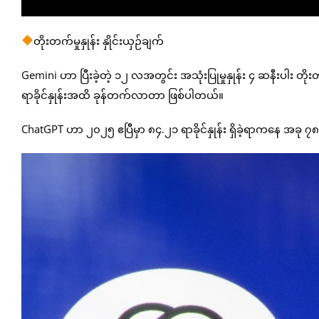
တိုးတက်မှုနှုန်း နှိုင်းယှဉ်ချက်
Gemini ဟာ ပြီးခဲ့တဲ့ ၁၂ လအတွင်း အသုံးပြုမှုနှုန်း ၄ ဆနီးပါး တိ
ရာခိုင်နှုန်းအထိ ခုန်တက်လာတာ ဖြစ်ပါတယ်။
ChatGPT ဟာ ၂၀၂၅ ဧပြီမှာ ၈၄.၂၁ ရာခိုင်နှုန်း ရှိခဲ့ရာကနေ အခု