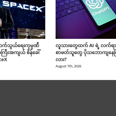
က်သွယ်ရေးကုမ္ပဏီ
လူသားတွေထက် AI ရဲ့ လက်ရာ
ကြီးအကျယ် စိန်ခေါ်
စာဖတ်သူတွေ ပိုသဘောကျနေပြ
aceX
လား?
August 7th, 2026