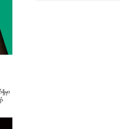
ှိမှာ
ာ်