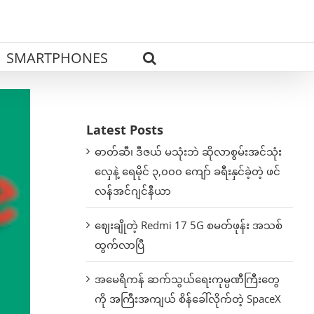
SMARTPHONES
Latest Posts
ဓာတ်ဆီ၊ ဒီဇယ် မသုံးဘဲ ဆိုလာစွမ်းအင်သုံး
လှေနဲ့ ရေမိုင် ၃,၀၀၀ ကျော် ခရီးနှင်ခဲ့တဲ့ ဖင်
လန်အင်ဂျင်နီယာ
ဈေးချိုတဲ့ Redmi 17 5G စမတ်ဖုန်း အသစ်
ထွက်လာပြီ
အမေရိကန် ဆက်သွယ်ရေးကုမ္ပဏီကြီးတွေ
ကို အကြီးအကျယ် စိန်ခေါ်လိုက်တဲ့ SpaceX