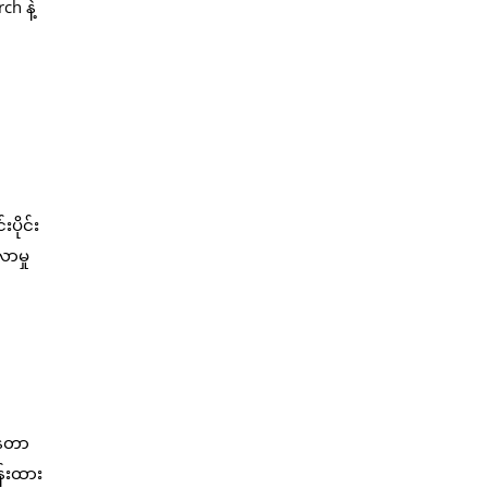
h နဲ့
ပိုင်း
ာမှု
နေတာ
ှန်းထား