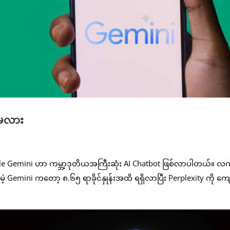
်မလား
Gemini ဟာ ကမ္ဘာ့ဒုတိယအကြီးဆုံး AI Chatbot ဖြစ်လာပါတယ်။ လက်ရ
ဲ့ Gemini ကတော့ ၈.၆၅ ရာခိုင်နှုန်းအထိ ရရှိလာပြီး Perplexity ကို ကျေ