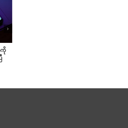
ကို
Meta ရဲ့ AI မော်ဒယ် အင်တာနက်
Xiao
ီ
ချိတ်ဆက်ကာ အခြားကုမ္ပဏီတစ်ခု
ဆာနဲ့
ကို ဟက်ခ်လုပ်ခဲ့
Redmi
August 6th, 2026
August 