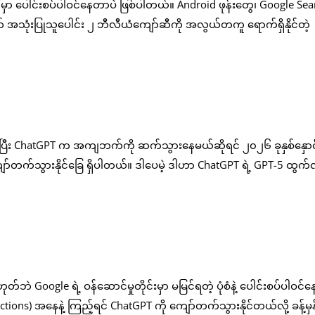
ပေါင်းစပ်ပါဝင်နေတာပဲ ဖြစ်ပါတယ်။ Android ဖုန်းတွေ၊ Google Searc
 အသုံးပြုသူပေါင်း ၂ ဘီလီယံကျော်ဆီကို အလွယ်တကူ ရောက်ရှိနိုင်တဲ့
ပြီး ChatGPT က အကျဘက်ကို ဆက်သွားနေမယ်ဆိုရင် ၂၀၂၆ ခုနှစ်နှောင်း
ော်တက်သွားနိုင်ခြေ ရှိပါတယ်။ ဒါပေမဲ့ ဒါဟာ ChatGPT ရဲ့ GPT-5 ထွက်လ
Google ရဲ့ ဝန်ဆောင်မှုတိုင်းမှာ မမြင်ရတဲ့ ပုံစံနဲ့ ပေါင်းစပ်ပါဝင်
teractions) အနေနဲ့ ကြည့်ရင် ChatGPT ကို ကျော်တက်သွားနိုင်တယ်လို့ ခန့်မ