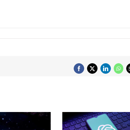
Facebook
X
LinkedIn
What