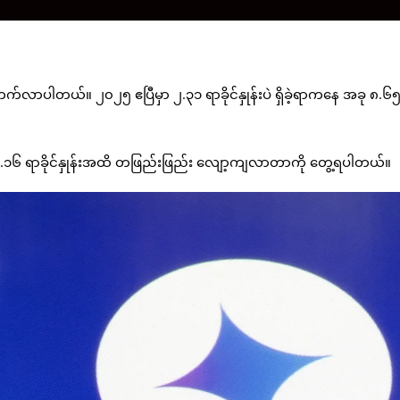
ုးတက်လာပါတယ်။ ၂၀၂၅ ဧပြီမှာ ၂.၃၁ ရာခိုင်နှုန်းပဲ ရှိခဲ့ရာကနေ အခု ၈.၆
 ၇၈.၁၆ ရာခိုင်နှုန်းအထိ တဖြည်းဖြည်း လျော့ကျလာတာကို တွေ့ရပါတယ်။