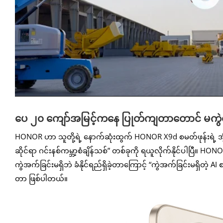
ပေ ၂၀ ကျော်အမြင့်ကနေ ပြုတ်ကျတာတောင် မကွဲတဲ့
HONOR ဟာ သူတို့ရဲ့ နောက်ဆုံးထွက် HONOR X9d စမတ်ဖုန်းရဲ့ အံ့မ
ဆိုင်ရာ ဂင်းနစ်ကမ္ဘာ့စံချိန်သစ်” တစ်ခုကို ရယူလိုက်နိုင်ပါပြ
ကွဲအက်ခြင်းမရှိဘဲ ခံနိုင်ရည်ရှိခဲ့တာကြောင့် “ကွဲအက်ခြင်းမရှိတဲ့ AI
တာ ဖြစ်ပါတယ်။