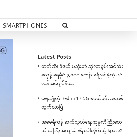
SMARTPHONES
Latest Posts
ဓာတ်ဆီ၊ ဒီဇယ် မသုံးဘဲ ဆိုလာစွမ်းအင်သုံး
လှေနဲ့ ရေမိုင် ၃,၀၀၀ ကျော် ခရီးနှင်ခဲ့တဲ့ ဖင်
လန်အင်ဂျင်နီယာ
ဈေးချိုတဲ့ Redmi 17 5G စမတ်ဖုန်း အသစ်
ထွက်လာပြီ
အမေရိကန် ဆက်သွယ်ရေးကုမ္ပဏီကြီးတွေ
ကို အကြီးအကျယ် စိန်ခေါ်လိုက်တဲ့ SpaceX