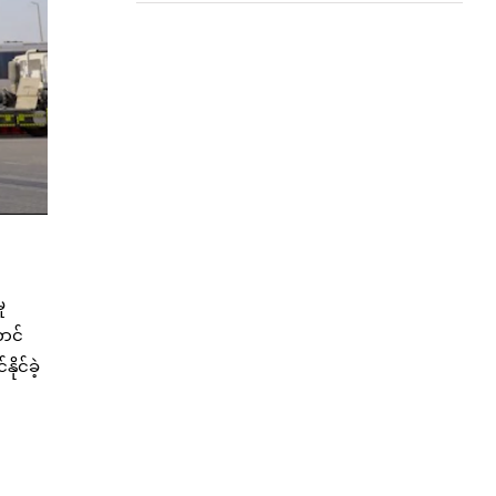
ု
ောင်
ုင်ခဲ့