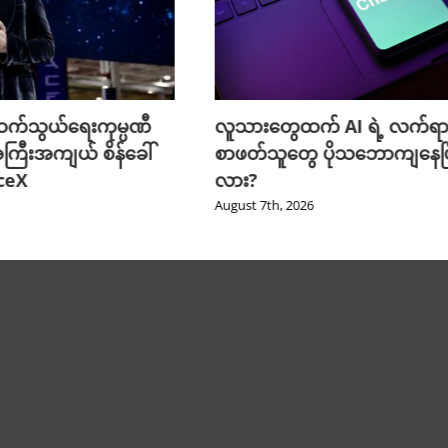
က်သွယ်ရေးကုမ္ပဏီ
လူသားတွေထက် AI ရဲ့ လက်ရာ
ကြီးအကျယ် စိန်ခေါ်
စာဖတ်သူတွေ ပိုသဘောကျနေပြ
aceX
လား?
August 7th, 2026