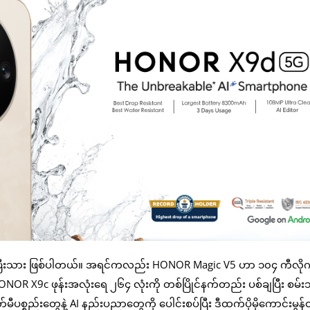
မည်ကြီးပြီးသား ဖြစ်ပါတယ်။ အရင်ကလည်း HONOR Magic V5 ဟာ ၁၀၄ ကီလိုဂ
း HONOR X9c ဖုန်းအလုံးရေ ၂၆၄ လုံးကို တစ်ပြိုင်နက်တည်း ပစ်ချပြီး စမ်းသ
္စည်းတွေနဲ့ AI နည်းပညာတွေကို ပေါင်းစပ်ပြီး ဒီထက်ပိုမိုကောင်းမွန်တ