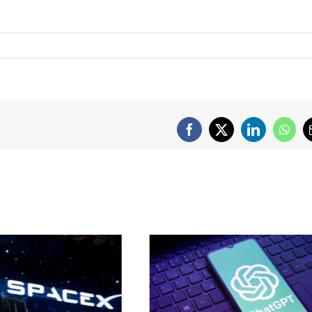
Facebook
X
LinkedIn
What