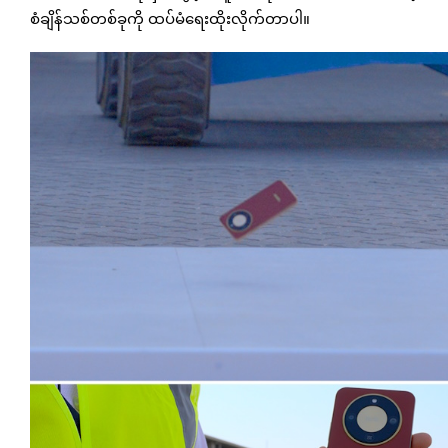
စံချိန်သစ်တစ်ခုကို ထပ်မံရေးထိုးလိုက်တာပါ။