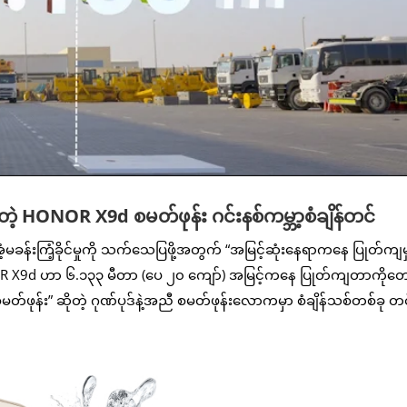
 HONOR X9d စမတ်ဖုန်း ဂင်းနစ်ကမ္ဘာ့စံချိန်တင်
ခန်းကြံ့ခိုင်မှုကို သက်သေပြဖို့အတွက် “အမြင့်ဆုံးနေရာကနေ ပြုတ်ကျမှ
ီ။ HONOR X9d ဟာ ၆.၁၃၃ မီတာ (ပေ ၂၀ ကျော်) အမြင့်ကနေ ပြုတ်ကျတာကိုတ
 စမတ်ဖုန်း” ဆိုတဲ့ ဂုဏ်ပုဒ်နဲ့အညီ စမတ်ဖုန်းလောကမှာ စံချိန်သစ်တစ်ခု တင်နိ