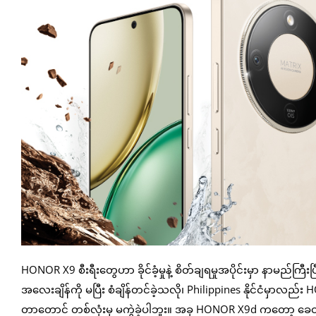
HONOR X9 စီးရီးတွေဟာ ခိုင်ခံ့မှုနဲ့ စိတ်ချရမှုအပိုင်းမှာ နာ
အလေးချိန်ကို မပြီး စံချိန်တင်ခဲ့သလို၊ Philippines နိုင်ငံမှာလည်
တာတောင် တစ်လုံးမှ မကွဲခဲ့ပါဘူး။ အခု HONOR X9d ကတော့ ခေတ်မီပစ