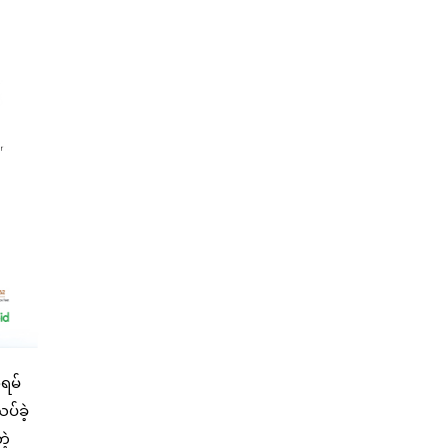
ရမ်
ပ်ခဲ့
ဲ့