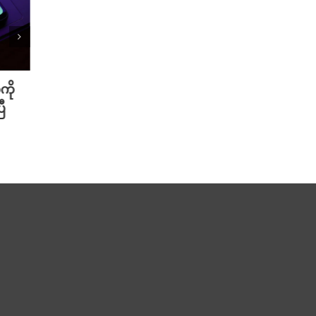
ကို
Meta ရဲ့ AI မော်ဒယ် အင်တာနက်
Xiao
ီ
ချိတ်ဆက်ကာ အခြားကုမ္ပဏီတစ်ခု
ဆာနဲ့
ကို ဟက်ခ်လုပ်ခဲ့
Redmi
August 6th, 2026
August 