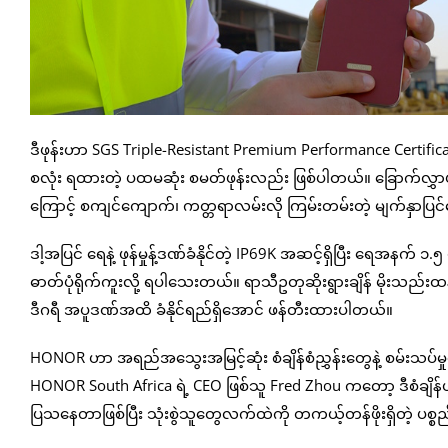
ဒီဖုန်းဟာ SGS Triple-Resistant Premium Performance Certificat
စလုံး ရထားတဲ့ ပထမဆုံး စမတ်ဖုန်းလည်း ဖြစ်ပါတယ်။ ခြောက်လွ
ကြောင့် စကျင်ကျောက်၊ ကတ္တရာလမ်းလို ကြမ်းတမ်းတဲ့ မျက်နှာပြင
ဒါ့အပြင် ရေနဲ့ ဖုန်မှုန့်ဒဏ်ခံနိုင်တဲ့ IP69K အဆင့်ရှိပြီး ရေအနက
ဓာတ်ပုံရိုက်ကူးလို့ ရပါသေးတယ်။ ရာသီဥတုဆိုးရွားချိန် မိုးသည
ဒီဂရီ အပူဒဏ်အထိ ခံနိုင်ရည်ရှိအောင် ဖန်တီးထားပါတယ်။
HONOR ဟာ အရည်အသွေးအမြင့်ဆုံး စံချိန်စံညွှန်းတွေနဲ့ စမ်းသပ်မှ
HONOR South Africa ရဲ့ CEO ဖြစ်သူ Fred Zhou ကတော့ ဒီစံချိန်ဟာ
ပြသနေတာဖြစ်ပြီး သုံးစွဲသူတွေလက်ထဲကို တကယ့်တန်ဖိုးရှိတဲ့ ပစ္စ