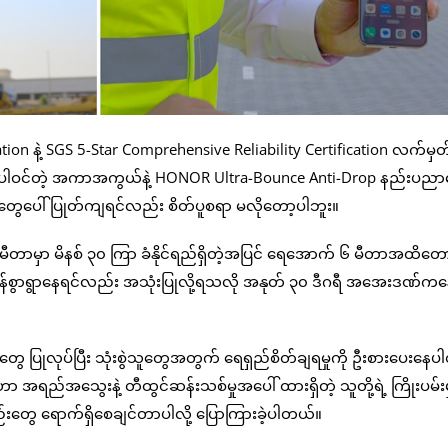
ion နဲ့ SGS 5-Star Comprehensive Reliability Certification လက်မှတ်
ှာပါဝင်တဲ့ အကာအကွယ်နဲ့ HONOR Ultra-Bounce Anti-Drop နည်းပည
်တွေပေါ် ပြုတ်ကျရင်လည်း စိတ်ပူစရာ မလိုတော့ပါဘူး။
် ၁.၅ မီတာမှာ မိနစ် ၃၀ ကြာ ခံနိုင်ရည်ရှိတဲ့အပြင် ရေအောက် ၆ မီတာအထိတေ
်းထန်စွာရွာနေရင်လည်း အသုံးပြုလို့ရသလို အနုတ် ၃၀ ဒီဂရီ အအေးဒဏ်က
ုတွေ ပြုလုပ်ပြီး သုံးစွဲသူတွေအတွက် ရေရှည်စိတ်ချရမှုကို ဦးစားပေးနေ
 အရည်အသွေးနဲ့ တီထွင်ဆန်းသစ်မှုအပေါ် ထားရှိတဲ့ သူတို့ရဲ့ ကြိုးပမ်းမှ
ည်းတွေ ရောက်ရှိစေချင်တာပါလို့ ပြောကြားခဲ့ပါတယ်။