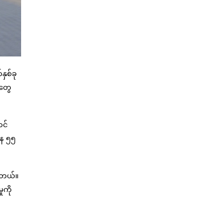
နှစ်ခု
ာတွေ
ာင်
နေ ၅၅
ပါတယ်။
ုကို