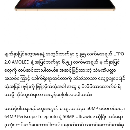
မျက်နှာပြင်တွေအနေနဲ့ အတွင်းဘက်မှာ ၇.၉၅ လက်မအရွယ် LTPO
2.0 AMOLED နဲ့ အပြင်ဘက်မှာ ၆.၅၂ လက်မအရွယ် မျက်နှာပြင်
တွေကို တပ်ဆင်ထားပါတယ်။ အဆင့်မြှင့်ထားတဲ့ သံမဏိပတ္တာ
အသစ်ကြောင့် ခေါက်ရိုးရာထင်တာကို သိသိသာသာ လျှော့ချပေးနိုင်
တဲ့အပြင်၊ ဖုန်းကို ဖြန့်လိုက်တဲ့အခါ အထူ ၄ မီလီမီတာလောက်ပဲ ရှိ
တာမို့ ကိုင်တွယ်ရတာ အလွန်ပေါ့ပါးလှပပါတယ်။
ဓာတ်ပုံဝါသနာရှင်တွေအတွက် ကျောဘက်မှာ 50MP ပင်မကင်မရာ၊
64MP Periscope Telephoto နဲ့ 50MP Ultrawide ဆိုပြီး ကင်မရာ
၃ လုံး တပ်ဆင်ပေးထားပါတယ်။ နောက်ထပ် သတင်းကောင်းတစ်ခု