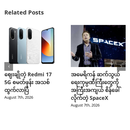
Related Posts
ဈေးချိုတဲ့ Redmi 17
အမေရိကန် ဆက်သွယ်
5G စမတ်ဖုန်း အသစ်
ရေးကုမ္ပဏီကြီးတွေကို
ထွက်လာပြီ
အကြီးအကျယ် စိန်ခေါ်
လိုက်တဲ့ SpaceX
August 7th, 2026
August 7th, 2026