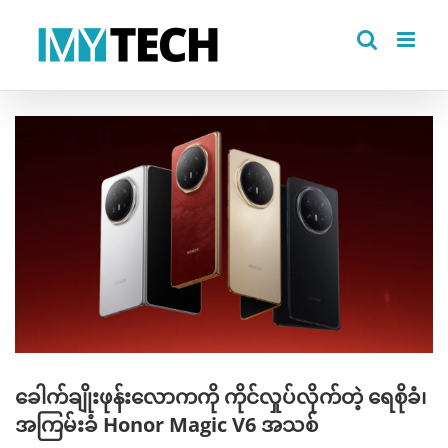
Skip
to
content
View
Larger
Image
ခေါက်ချိုးဖုန်းလောကကို ကိုင်လှုပ်လိုက်တဲ့ ရေစိုခံ၊
အကြမ်းခံ Honor Magic V6 အသစ်