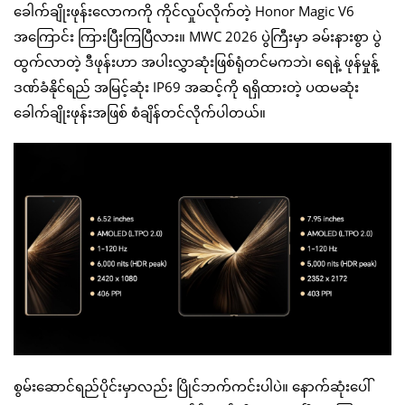
ခေါက်ချိုးဖုန်းလောကကို ကိုင်လှုပ်လိုက်တဲ့ Honor Magic V6
အကြောင်း ကြားပြီးကြပြီလား။ MWC 2026 ပွဲကြီးမှာ ခမ်းနားစွာ ပွဲ
ထွက်လာတဲ့ ဒီဖုန်းဟာ အပါးလွှာဆုံးဖြစ်ရုံတင်မကဘဲ၊ ရေနဲ့ ဖုန်မှုန့်
ဒဏ်ခံနိုင်ရည် အမြင့်ဆုံး IP69 အဆင့်ကို ရရှိထားတဲ့ ပထမဆုံး
ခေါက်ချိုးဖုန်းအဖြစ် စံချိန်တင်လိုက်ပါတယ်။
စွမ်းဆောင်ရည်ပိုင်းမှာလည်း ပြိုင်ဘက်ကင်းပါပဲ။ နောက်ဆုံးပေါ်