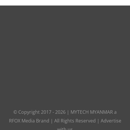
© Copyright 2017 -
2026
|
MYTECH MYANMAR
a
RFOX Media
Brand | All Rights Reserved |
Advertise
with us