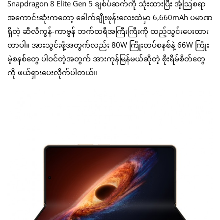
Snapdragon 8 Elite Gen 5 ချစ်ပ်ဆက်ကို သုံးထားပြီး အံ့ဩစရာ
အကောင်းဆုံးကတော့ ခေါက်ချိုးဖုန်းလေးထဲမှာ 6,660mAh ပမာဏ
ရှိတဲ့ ဆီလီကွန်-ကာဗွန် ဘက်ထရီအကြီးကြီးကို ထည့်သွင်းပေးထား
တာပါ။ အားသွင်းဖို့အတွက်လည်း 80W ကြိုးတပ်စနစ်နဲ့ 66W ကြိုး
မဲ့စနစ်တွေ ပါဝင်တဲ့အတွက် အားကုန်မြန်မယ်ဆိုတဲ့ စိုးရိမ်စိတ်တွေ
ကို ဖယ်ရှားပေးလိုက်ပါတယ်။