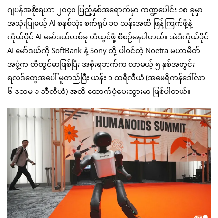
ဂျပန်အစိုးရဟာ ၂၀၄၀ ပြည့်နှစ်အရောက်မှာ ကဏ္ဍပေါင်း ၁၈ ခုမှာ
အသုံးပြုမယ့် AI စနစ်သုံး စက်ရုပ် ၁၀ သန်းအထိ ဖြန့်ကြက်ဖို့နဲ့
ကိုယ်ပိုင် AI မော်ဒယ်တစ်ခု တီထွင်ဖို့ စီစဉ်နေပါတယ်။ အဲဒီကိုယ်ပိုင်
AI မော်ဒယ်ကို SoftBank နဲ့ Sony တို့ ပါဝင်တဲ့ Noetra မဟာမိတ်
အဖွဲ့က တီထွင်မှာဖြစ်ပြီး အစိုးရဘက်က လာမယ့် ၅ နှစ်အတွင်း
ရလဒ်တွေအပေါ် မူတည်ပြီး ယန်း ၁ ထရီလီယံ (အမေရိကန်ဒေါ်လာ
၆ ဒသမ ၁ ဘီလီယံ) အထိ ထောက်ပံ့ပေးသွားမှာ ဖြစ်ပါတယ်။