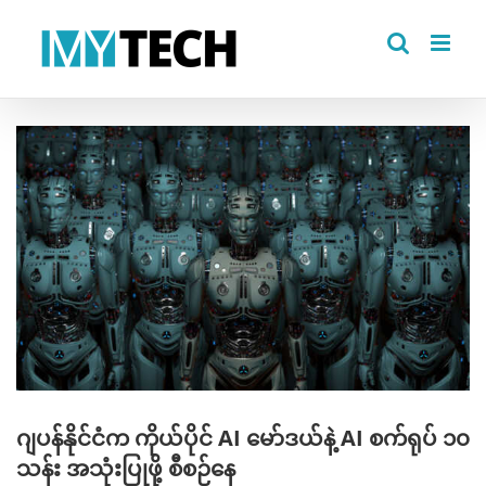
Skip
to
content
View
Larger
Image
ဂျပန်နိုင်ငံက ကိုယ်ပိုင် AI မော်ဒယ်နဲ့ AI စက်ရုပ် ၁၀
သန်း အသုံးပြုဖို့ စီစဉ်နေ