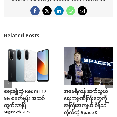
Facebook
X
LinkedIn
WhatsApp
Email
Related Posts
ဈေးချိုတဲ့ Redmi 17
အမေရိကန် ဆက်သွယ်
5G စမတ်ဖုန်း အသစ်
ရေးကုမ္ပဏီကြီးတွေကို
ထွက်လာပြီ
အကြီးအကျယ် စိန်ခေါ်
လိုက်တဲ့ SpaceX
August 7th, 2026