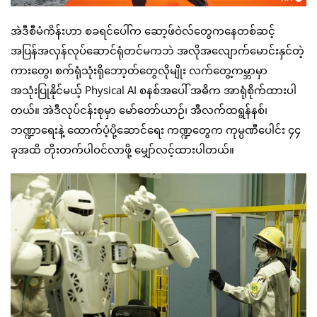
အဲဒီစီမံကိန်းဟာ စခရင်ပေါ်က ဆော့ဖ်ဝဲလ်တွေကနေတစ်ဆင့်
အပြန်အလှန်လုပ်ဆောင်ရုံတင်မကဘဲ အလိုအလျောက်မောင်းနှင်တဲ့
ကားတွေ၊ စက်ရုံသုံးရိုဘော့တ်တွေလိုမျိုး လက်တွေ့ကမ္ဘာမှာ
အသုံးပြုနိုင်မယ့် Physical AI စနစ်အပေါ် အဓိက အာရုံစိုက်ထားပါ
တယ်။ အဲဒီလုပ်ငန်းစုမှာ မော်တော်ယာဉ်၊ အီလက်ထရွန်နစ်၊
ဘဏ္ဍာရေးနဲ့ ထောက်ပံ့ပို့ဆောင်ရေး ကဏ္ဍတွေက ကုမ္ပဏီပေါင်း ၄၄
ခုအထိ တိုးတက်ပါဝင်လာဖို့ မျှော်လင့်ထားပါတယ်။