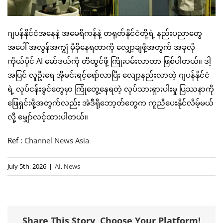
ဂျပန်နိုင်ငံအနေနဲ့ အမေရိကန်နဲ့ တရုတ်နိုင်ငံတို့ရဲ့ နည်းပညာတွေ
အပေါ် အလွန်အကျွံ မှီခိုနေရတာကို လျှော့ချဖို့အတွက် အခုလို
ကိုယ်ပိုင် AI မော်ဒယ်ကို တီထွင်ဖို့ ကြိုးပမ်းလာတာ ဖြစ်ပါတယ်။ ဒါ့
အပြင် လူဦးရေ အိုမင်းရင့်ရော်လာပြီး လျော့နည်းလာတဲ့ ဂျပန်နိုင်ငံ
ရဲ့ လုပ်ငန်းခွင်တွေမှာ ကြုံတွေ့နေရတဲ့ လုပ်သားရှားပါးမှု ပြဿနာကို
ဖြေရှင်းဖို့အတွက်လည်း အဲဒီရိုဘော့တ်တွေက ကူညီပေးနိုင်လိမ့်မယ်
လို့ မျှော်လင့်ထားပါတယ်။
Ref :
Channel News Asia
July 5th, 2026
|
AI
,
News
Share This Story, Choose Your Platform!