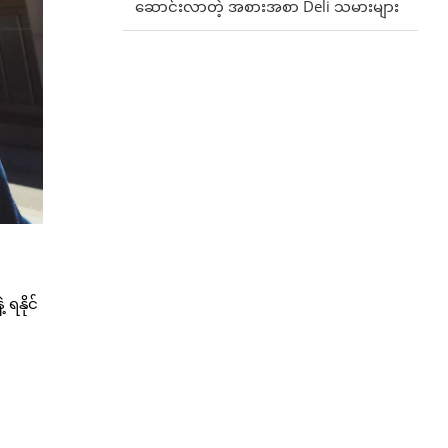
ဆောင်းလာတဲ့ အစားအစာ Deli သမားများ
ရနိုင်