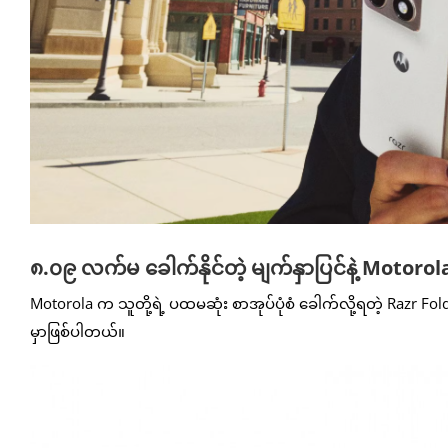
၈.၀၉ လက်မ ခေါက်နိုင်တဲ့ မျက်နှာပြင်နဲ့ Motor
Motorola က သူတို့ရဲ့ ပထမဆုံး စာအုပ်ပုံစံ ခေါက်လို့ရတဲ့ Razr Fold 
မှာဖြစ်ပါတယ်။