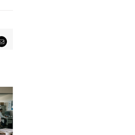
sApp
Email