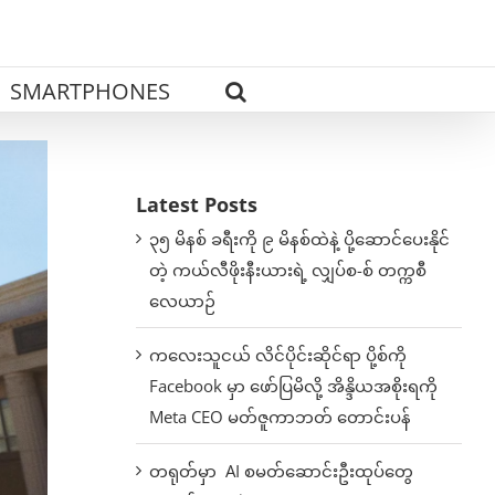
SMARTPHONES
Latest Posts
၃၅ မိနစ် ခရီးကို ၉ မိနစ်ထဲနဲ့ ပို့ဆောင်ပေးနိုင်
တဲ့ ကယ်လီဖိုးနီးယားရဲ့ လျှပ်စ-စ် တက္ကစီ
လေယာဉ်
ကလေးသူငယ် လိင်ပိုင်းဆိုင်ရာ ပို့စ်ကို
Facebook မှာ ဖော်ပြမိလို့ အိန္ဒိယအစိုးရကို
Meta CEO မတ်ဇူကာဘတ် တောင်းပန်
တရုတ်မှာ AI စမတ်ဆောင်းဦးထုပ်တွေ