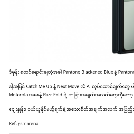
ဒီဖုန်း စတင်ရောင်းချတဲ့အခါ Pantone Blackened Blue နဲ့ Pantone L
ဒါ့အပြင် Catch Me Up နဲ့ Next Move လို AI လုပ်ဆောင်ချက်တွေ ပ
Motorola အနေနဲ့ Razr Fold ရဲ့ တခြားအချက်အလက်တွေကိုတော့ ထ
ဈေးနှုန်း၊ ဝယ်ယူနိုင်မယ့်ရက်နဲ့ အသေးစိတ်အချက်အလက် အပြည့်အ
Ref:
gsmarena