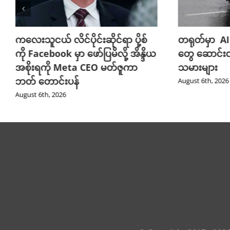
ကလေးသူငယ် လိင်ပိုင်းဆိုင်ရာ ပို့စ်
တရုတ်မှာ AI
ကို Facebook မှာ ဖော်ပြမိလို့ အိန္ဒိယ
တွေ ဆောင်း
အစိုးရကို Meta CEO မတ်ဇူကာ
သမားများ
ဘတ် တောင်းပန်
August 6th, 2026
August 6th, 2026