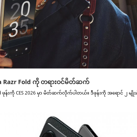
ola Razr Fold ကို တရားဝင်မိတ်ဆက်
ဖုန်းကို CES 2026 မှာ မိတ်ဆက်လိုက်ပါတယ်။ ဒီဖုန်းကို အရောင် ၂ မျိုးနဲ့ 