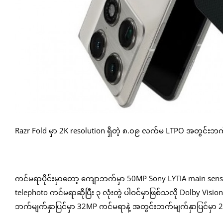
Razr Fold မှာ 2K resolution ရှိတဲ့ ၈.၀၉ လက်မ LTPO အတွင်းဘက
ကင်မရာပိုင်းမှာတော့ ကျောဘက်မှာ 50MP Sony LYTIA main senso
telephoto ကင်မရာဆိုပြီး ၃ လုံးတွဲ ပါဝင်မှာဖြစ်သလို Dolby V
ဘက်မျက်နှာပြင်မှာ 32MP ကင်မရာနဲ့ အတွင်းဘက်မျက်နှာပြင်မ