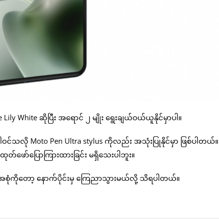
ily White ဆိုပြီး အရောင် ၂ မျိုး ရွေးချယ်ဝယ်ယူနိုင်မှာပါ။
ါဝင်သလို Moto Pen Ultra stylus ကိုလည်း အသုံးပြုနိုင်မှာ ဖြစ်ပါတယ်။
ုတ်ဖော်ပြောကြားထားခြင်း မရှိသေးပါဘူး။
စုံကိုတော့ နောက်ပိုင်းမှ ကြေညာသွားမယ်လို့ သိရပါတယ်။