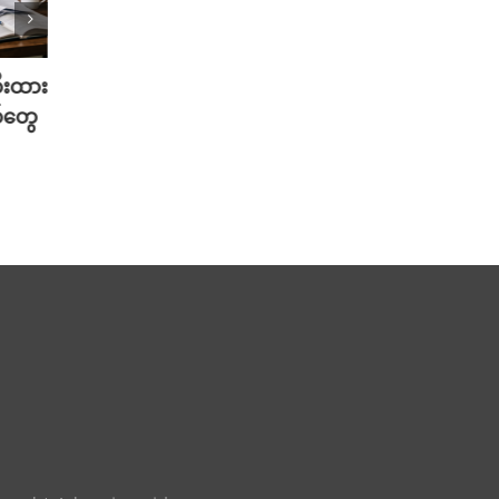
တီးထား
လူတူစက်ရုပ် ထုတ်တော့မယ့် Meta
မွေးရ
်တွေ
အမြင်
August 5th, 2026
Musk 
August 