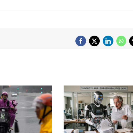
Facebook
X
LinkedIn
What