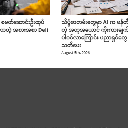
 စမတ်ဆောင်းဦးထုပ်
သိပ္ပံစာတမ်းတွေမှာ AI က ဖန်
လာတဲ့ အစားအစာ Deli
တဲ့ အတုအယောင် ကိုးကားချက
ပါဝင်လာကြောင်း ပညာရှင်တွေ
သတိပေး
August 5th, 2026