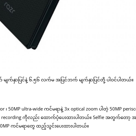
် မျက်နှာပြင်နဲ့ ၆.၅၆ လက်မ အပြင်ဘက် မျက်နှာပြင်တို့ ပါဝင်ပါတယ်။
r ၊ 50MP ultra-wide ကင်မရာနဲ့ 3x optical zoom ပါတဲ့ 50MP peris
ision recording ကိုလည်း ထောက်ပံ့ပေးထားပါတယ်။ Selfie အတွက်တော့ အ
ှာ 20MP ကင်မရာတွေ ထည့်သွင်းပေးထားပါတယ်။