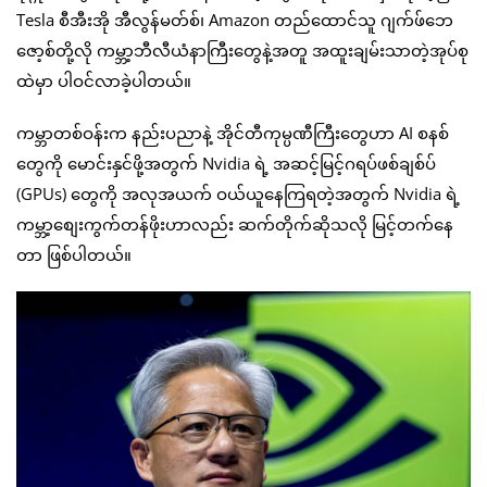
Tesla စီအီးအို အီလွန်မတ်စ်၊ Amazon တည်ထောင်သူ ဂျက်ဖ်ဘေ
ဇော့စ်တို့လို ကမ္ဘာ့ဘီလီယံနာကြီးတွေနဲ့အတူ အထူးချမ်းသာတဲ့အုပ်စု
ထဲမှာ ပါဝင်လာခဲ့ပါတယ်။
ကမ္ဘာတစ်ဝန်းက နည်းပညာနဲ့ အိုင်တီကုမ္ပဏီကြီးတွေဟာ AI စနစ်
တွေကို မောင်းနှင်ဖို့အတွက် Nvidia ရဲ့ အဆင့်မြင့်ဂရပ်ဖစ်ချစ်ပ်
(GPUs) တွေကို အလုအယက် ဝယ်ယူနေကြရတဲ့အတွက် Nvidia ရဲ့
ကမ္ဘာ့စျေးကွက်တန်ဖိုးဟာလည်း ဆက်တိုက်ဆိုသလို မြင့်တက်နေ
တာ ဖြစ်ပါတယ်။