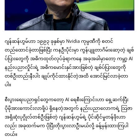
ဂျန်ဆန်ဟွမ်ဟာ ၁၉၉၃ ခုနှစ်မှာ Nvidia ကုမ္ပဏီကို စတင်
တည်ထောင်ခဲ့တာဖြစ်ပြီး ကနဦးပိုင်းမှာ ကွန်ပျူတာဂိမ်းဆော့တဲ့ ချစ်
ပ်ပြားတွေကို အဓိကထုတ်လုပ်ခဲ့ရာကနေ အခုအခါမှာတော့ ကမ္ဘာ့ AI
နည်းပညာလှိုင်းရဲ့ အဓိကမောင်းနှင်အားဖြစ်တဲ့ ချစ်ပ်ပြားတွေကို
တစ်ဦးတည်းနီးပါး ချုပ်ကိုင်ထားနိုင်တဲ့အထိ အောင်မြင်လာခဲ့တာ
ပါ။
စီးပွားရေးပညာရှင်တွေကတော့ AI ရေစီးကြောင်းဟာ ရှေ့ဆက်ပြီး
ပိုမိုအားကောင်းလာဖို့ပဲ ရှိနေတဲ့အတွက် နည်းပညာလောကရဲ့ သြဇာ
အရှိဆုံးပုဂ္ဂိုလ်တစ်ဦးဖြစ်တဲ့ ဂျန်ဆန်ဟွမ်ရဲ့ ပိုင်ဆိုင်မှုတန်ဖိုးဟာ
လည်း အခုထက်မက ပိုပြီးတိုးပွားလာဦးမယ်လို့ ခန့်မှန်းထားကြပါ
တယ်။