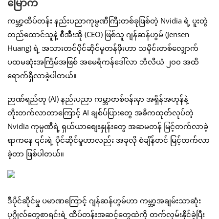
မြောက်
ကမ္ဘာ့ထိပ်တန်း နည်းပညာကုမ္ပဏီကြီးတစ်ခုဖြစ်တဲ့ Nvidia ရဲ့ ပူးတွဲ
တည်ထောင်သူနဲ့ စီအီးအို (CEO) ဖြစ်သူ ဂျန်ဆန်ဟွမ် (Jensen
Huang) ရဲ့ အသားတင်ပိုင်ဆိုင်မှုတန်ဖိုးဟာ သမိုင်းတစ်လျှောက်
ပထမဆုံးအကြိမ်အဖြစ် အမေရိကန်ဒေါ်လာ ဘီလီယံ ၂၀၀ အထိ
ရောက်ရှိလာခဲ့ပါတယ်။
ဉာဏ်ရည်တု (AI) နည်းပညာ ကမ္ဘာတစ်ဝန်းမှာ အရှိန်အဟုန်နဲ့
တိုးတက်လာတာကြောင့် AI ချစ်ပ်ပြားတွေ အဓိကထုတ်လုပ်တဲ့
Nvidia ကုမ္ပဏီရဲ့ ရှယ်ယာစျေးနှုန်းတွေ အဆမတန် မြင့်တက်လာခဲ့
ရာကနေ ၎င်းရဲ့ ပိုင်ဆိုင်မှုဟာလည်း အခုလို စံချိန်တင် မြင့်တက်လာ
ခဲ့တာ ဖြစ်ပါတယ်။
ဒီပိုင်ဆိုင်မှု ပမာဏကြောင့် ဂျန်ဆန်ဟွမ်ဟာ ကမ္ဘာ့အချမ်းသာဆုံး
ပုဂ္ဂိုလ်တွေစာရင်းရဲ့ ထိပ်တန်းအဆင့်တွေထဲကို တက်လှမ်းနိုင်ခဲ့ပြီး