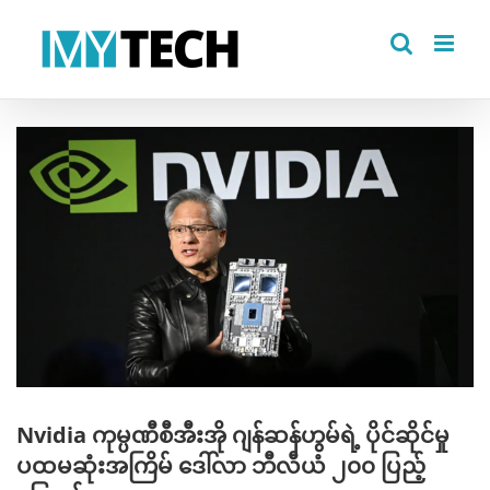
Skip
to
content
View
Larger
Image
Nvidia ကုမ္ပဏီစီအီးအို ဂျန်ဆန်ဟွမ်ရဲ့ ပိုင်ဆိုင်မှု
ပထမဆုံးအကြိမ် ဒေါ်လာ ဘီလီယံ ၂၀၀ ပြည့်