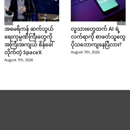
အမေရိကန် ဆက်သွယ်
လူသားတွေထက် AI ရဲ့
ရေးကုမ္ပဏီကြီးတွေကို
လက်ရာကို စာဖတ်သူတွေ
အကြီးအကျယ် စိန်ခေါ်
ပိုသဘောကျနေပြီလား?
လိုက်တဲ့ SpaceX
August 7th, 2026
August 7th, 2026