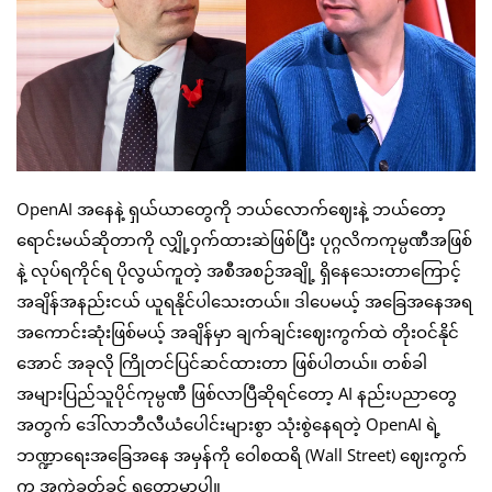
OpenAI အနေနဲ့ ရှယ်ယာတွေကို ဘယ်လောက်ဈေးနဲ့ ဘယ်တော့
ရောင်းမယ်ဆိုတာကို လျှို့ဝှက်ထားဆဲဖြစ်ပြီး ပုဂ္ဂလိကကုမ္ပဏီအဖြစ်
နဲ့ လုပ်ရကိုင်ရ ပိုလွယ်ကူတဲ့ အစီအစဉ်အချို့ ရှိနေသေးတာကြောင့်
အချိန်အနည်းငယ် ယူရနိုင်ပါသေးတယ်။ ဒါပေမယ့် အခြေအနေအရ
အကောင်းဆုံးဖြစ်မယ့် အချိန်မှာ ချက်ချင်းဈေးကွက်ထဲ တိုးဝင်နိုင်
အောင် အခုလို ကြိုတင်ပြင်ဆင်ထားတာ ဖြစ်ပါတယ်။ တစ်ခါ
အများပြည်သူပိုင်ကုမ္ပဏီ ဖြစ်လာပြီဆိုရင်တော့ AI နည်းပညာတွေ
အတွက် ဒေါ်လာဘီလီယံပေါင်းများစွာ သုံးစွဲနေရတဲ့ OpenAI ရဲ့
ဘဏ္ဍာရေးအခြေအနေ အမှန်ကို ဝေါစထရိ (Wall Street) ဈေးကွက်
က အကဲခတ်ခွင့် ရတော့မှာပါ။