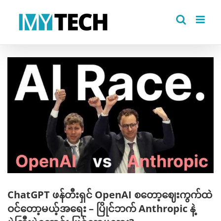
Skip
to
content
View
Larger
Image
ChatGPT ဖန်တီးရှင် OpenAI စတော့ဈေးကွက်ထဲ
ဝင်တော့မယ့်အရေး – ပြိုင်ဘက် Anthropic နဲ့