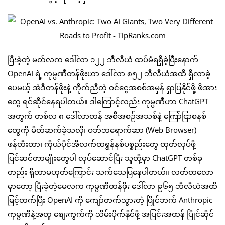
ပြီးခဲ့တဲ့ မတ်လက ဒေါ်လာ ၁၂၂ ဘီလီယံ ထပ်မံရရှိခဲ့ပြီးနောက်
OpenAI ရဲ့ ကုမ္ပဏီတန်ဖိုးဟာ ဒေါ်လာ ၈၅၂ ဘီလီယံအထိ ရှိလာခဲ့
ပေမယ့် အဲဒီတန်ဖိုးနဲ့ ကိုက်ညီတဲ့ ဝင်ငွေအစစ်အမှန် ရှာပြနိုင်ဖို့ ဖိအား
တွေ ရင်ဆိုင်နေရပါတယ်။ ဒါကြောင့်လည်း ကုမ္ပဏီဟာ ChatGPT
အတွက် တစ်လ ၈ ဒေါ်လာတန် အစီအစဉ်အသစ်နဲ့ ကြော်ငြာစနစ်
တွေကို မိတ်ဆက်ခဲ့သလို၊ ဝဘ်ဘရောက်ဆာ (Web Browser)
ဖန်တီးတာ၊ ကိုယ်ပိုင်အီလက်ထရွန်နစ်ပစ္စည်းတွေ ထုတ်လုပ်ဖို့
ပြင်ဆင်တာမျိုးတွေပါ လုပ်ဆောင်ပြီး သူတို့မှာ ChatGPT တစ်ခု
တည်း ရှိတာမဟုတ်ကြောင်း သက်သေပြနေပါတယ်။ လတ်တလော
မှာတော့ ပြီးခဲ့တဲ့မေလက ကုမ္ပဏီတန်ဖိုး ဒေါ်လာ ၉၆၅ ဘီလီယံအထိ
မြင့်တက်ပြီး OpenAI ကို ကျော်တက်သွားတဲ့ ပြိုင်ဘက် Anthropic
ကုမ္ပဏီနဲ့အတူ စျေးကွက်ကို သိမ်းပိုက်နိုင်ဖို့ အပြင်းအထန် ပြိုင်ဆိုင်