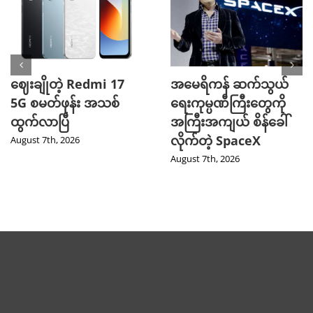
ဈေးချိုတဲ့ Redmi 17
အမေရိကန် ဆက်သွယ်
5G စမတ်ဖုန်း အသစ်
ရေးကုမ္ပဏီကြီးတွေကို
ထွက်လာပြီ
အကြီးအကျယ် စိန်ခေါ်
လိုက်တဲ့ SpaceX
August 7th, 2026
August 7th, 2026