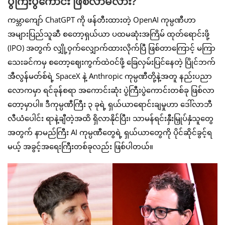
ပွဲကြီးပွဲကောင်း ဖြစ်လာမလား?
ကမ္ဘာကျော် ChatGPT ကို ဖန်တီးထားတဲ့ OpenAI ကုမ္ပဏီဟာ
အများပြည်သူဆီ စတော့ရှယ်ယာ ပထမဆုံးအကြိမ် ထုတ်ရောင်းဖို့
(IPO) အတွက် လျှို့ဝှက်လျှောက်ထားလိုက်ပြီ ဖြစ်တာကြောင့် မကြာ
သေးခင်ကမှ စတော့ဈေးကွက်ထဲဝင်ဖို့ ခြေလှမ်းပြင်နေတဲ့ ပြိုင်ဘက်
အီလွန်မတ်စ်ရဲ့ SpaceX နဲ့ Anthropic ကုမ္ပဏီတို့နဲ့အတူ နည်းပညာ
လောကမှာ ရင်ခုန်စရာ အကောင်းဆုံး ပွဲကြီးပွဲကောင်းတစ်ခု ဖြစ်လာ
တော့မှာပါ။ ဒီကုမ္ပဏီကြီး ၃ ခုရဲ့ ရှယ်ယာရောင်းချမှုဟာ ဒေါ်လာဘီ
လီယံပေါင်း ရာနဲ့ချီတဲ့အထိ ရှိလာနိုင်ပြီး၊ သာမန်ရင်းနှီးမြှုပ်နှံသူတွေ
အတွက် နာမည်ကြီး AI ကုမ္ပဏီတွေရဲ့ ရှယ်ယာတွေကို ပိုင်ဆိုင်ခွင့်ရ
မယ့် အခွင့်အရေးကြီးတစ်ခုလည်း ဖြစ်ပါတယ်။