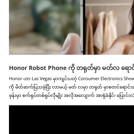
Honor Robot Phone ကို တရုတ်မှာ မတ်လ ရောင
Honor ဟာ Las Vegas မှာကျင်းပတဲ့ Consumer Electronics Show 2
ကို မိတ်ဆက်ပြသခဲ့ပြီး လာမယ့် မတ် လမှာ တရုတ် မှာစတင်ရောင်
ဖုန်းမှာ စက်ရုပ်တစ်ရုပ်လိုမျိုး အလိုအလျောက် အာရုံခံနိုင်၊ ပြောင