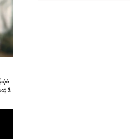
ပုံစံ
ဲ့ ဒီ