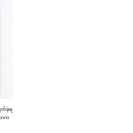
ှတ်ခဲ့ရ
းလောက