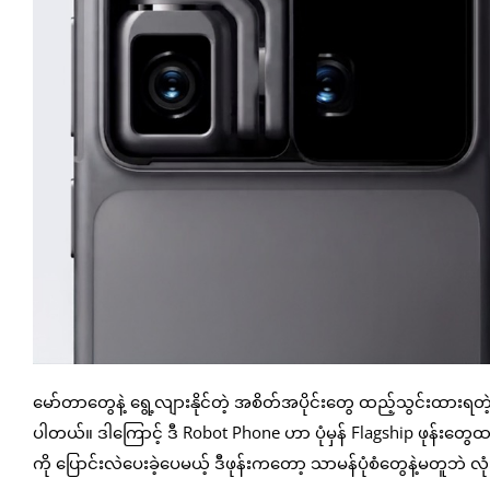
မော်တာတွေနဲ့ ရွေ့လျားနိုင်တဲ့ အစိတ်အပိုင်းတွေ ထည့်သွင်းထားရတဲ့အ
ပါတယ်။ ဒါကြောင့် ဒီ Robot Phone ဟာ ပုံမှန် Flagship ဖုန်း
ကို ပြောင်းလဲပေးခဲ့ပေမယ့် ဒီဖုန်းကတော့ သာမန်ပုံစံတွေနဲ့မတူဘဲ 