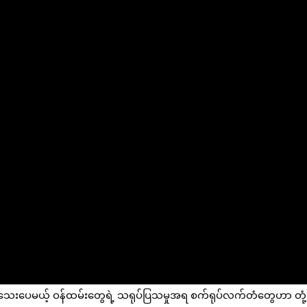
ေးသေးပေမယ့် ဝန်ထမ်းတွေရဲ့ သရုပ်ပြသမှုအရ စက်ရုပ်လက်တံတွေဟာ တုံ့ပြ