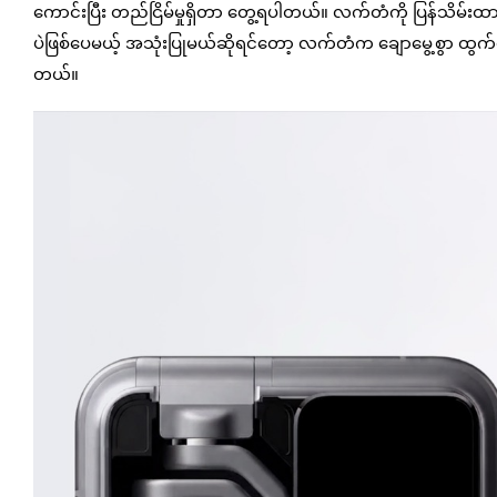
ကောင်းပြီး တည်ငြိမ်မှုရှိတာ တွေ့ရပါတယ်။ လက်တံကို ပြန်သိမ်းထားခ
ပဲဖြစ်ပေမယ့် အသုံးပြုမယ်ဆိုရင်တော့ လက်တံက ချောမွေ့စွာ ထွက်ပေါ
တယ်။