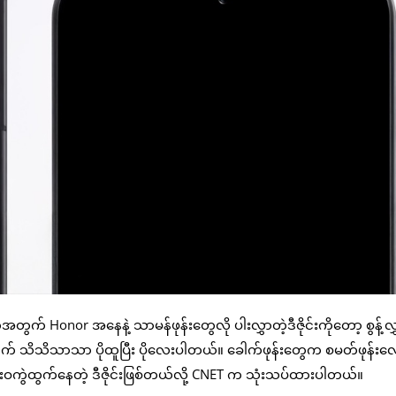
တွက် Honor အနေနဲ့ သာမန်ဖုန်းတွေလို ပါးလွှာတဲ့ဒီဇိုင်းကိုတော့ စွန့်လွ
တွေထက် သိသိသာသာ ပိုထူပြီး ပိုလေးပါတယ်။ ခေါက်ဖုန်းတွေက စမတ်ဖုန်
လုံးဝကွဲထွက်နေတဲ့ ဒီဇိုင်းဖြစ်တယ်လို့ CNET က သုံးသပ်ထားပါတယ်။