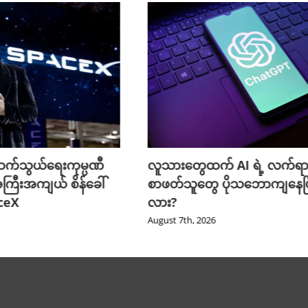
က်သွယ်ရေးကုမ္ပဏီ
လူသားတွေထက် AI ရဲ့ လက်ရာ
ကြီးအကျယ် စိန်ခေါ်
စာဖတ်သူတွေ ပိုသဘောကျနေပြ
aceX
လား?
August 7th, 2026