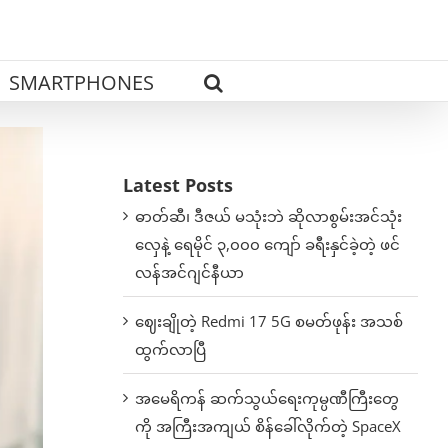
SMARTPHONES
Latest Posts
ဓာတ်ဆီ၊ ဒီဇယ် မသုံးဘဲ ဆိုလာစွမ်းအင်သုံး
လှေနဲ့ ရေမိုင် ၃,၀၀၀ ကျော် ခရီးနှင်ခဲ့တဲ့ ဖင်
လန်အင်ဂျင်နီယာ
ဈေးချိုတဲ့ Redmi 17 5G စမတ်ဖုန်း အသစ်
ထွက်လာပြီ
အမေရိကန် ဆက်သွယ်ရေးကုမ္ပဏီကြီးတွေ
ကို အကြီးအကျယ် စိန်ခေါ်လိုက်တဲ့ SpaceX