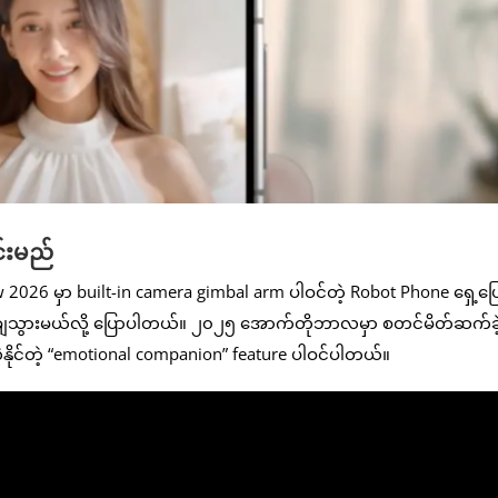
်းမည်
026 မှာ built-in camera gimbal arm ပါဝင်တဲ့ Robot Phone ရှေ့ပြေး
းချသွားမယ်လို့ ပြောပါတယ်။ ၂၀၂၅ အောက်တိုဘာလမှာ စတင်မိတ်ဆက်ခဲ့တ
်းလဲနိုင်တဲ့ “emotional companion” feature ပါဝင်ပါတယ်။