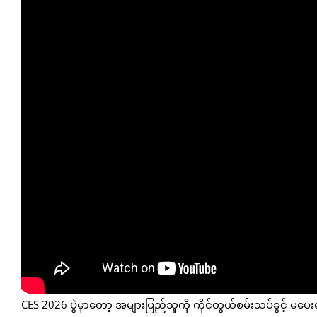
CES 2026 ပွဲမှာတော့ အများပြည်သူကို ကိုင်တွယ်စမ်းသပ်ခွင့် မပ