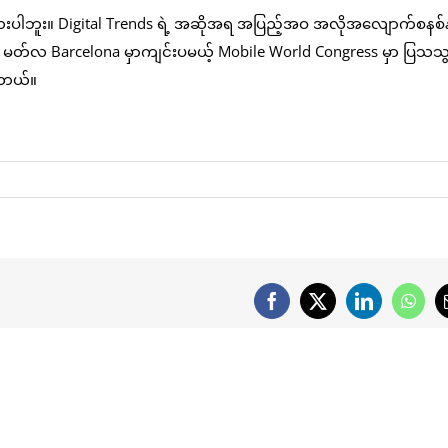
ပါဘူး။ Digital Trends ရဲ့ အဆိုအရ အပြည့်အဝ အလိုအလျောက်စနစ်နဲ
့် မတ်လ Barcelona မှာကျင်းပမယ့် Mobile World Congress မှာ ပြသသွ
ပါတယ်။
Facebook
X
LinkedIn
What