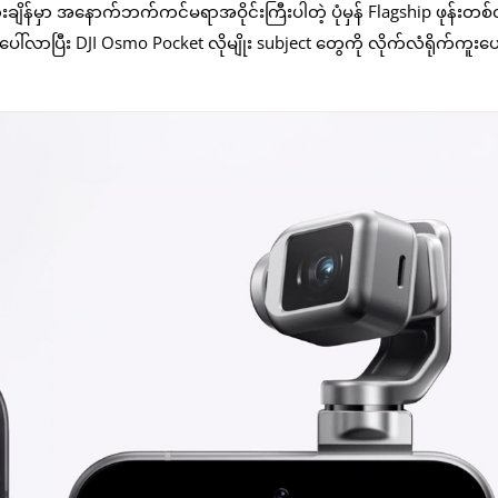
ျိန်မှာ အနောက်ဘက်ကင်မရာအဝိုင်းကြီးပါတဲ့ ပုံမှန် Flagship ဖုန်းတစ်လ
်လာပြီး DJI Osmo Pocket လိုမျိုး subject တွေကို လိုက်လံရိုက်ကူးပေးန