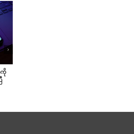
ကို
Meta ရဲ့ AI မော်ဒယ် အင်တာနက်
Xiao
ီ
ချိတ်ဆက်ကာ အခြားကုမ္ပဏီတစ်ခု
ဆာနဲ့
ကို ဟက်ခ်လုပ်ခဲ့
Redmi
August 6th, 2026
August 