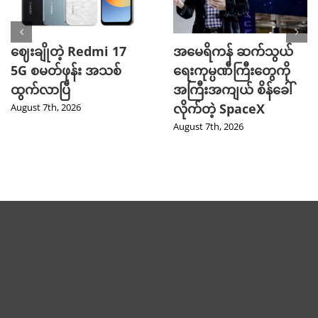
ဈေးချိုတဲ့ Redmi 17
အမေရိကန် ဆက်သွယ်
5G စမတ်ဖုန်း အသစ်
ရေးကုမ္ပဏီကြီးတွေကို
ထွက်လာပြီ
အကြီးအကျယ် စိန်ခေါ်
လိုက်တဲ့ SpaceX
August 7th, 2026
August 7th, 2026