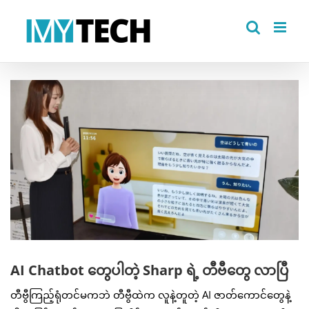
Skip
to
content
View
Larger
Image
AI Chatbot တွေပါတဲ့ Sharp ရဲ့ တီဗီတွေ လာပြီ
တီဗွီကြည့်ရုံတင်မကဘဲ တီဗွီထဲက လူနဲ့တူတဲ့ AI ဇာတ်ကောင်တွေနဲ့