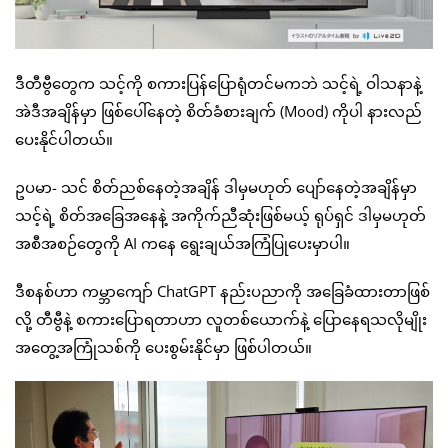
ဒီတီဗွီတွေက သင့်ကို စကားပြန်ပြောရုံတင်မကဘဲ သင့်ရဲ့ ဝါသနာနဲ့
အဲဒီအချိန်မှာ ဖြစ်ပေါ်နေတဲ့ စိတ်ခံစားချက် (Mood) ကိုပါ နားလည်
ပေးနိုင်ပါတယ်။
ဥပမာ- သင် စိတ်ညစ်နေတဲ့အချိန် ဒါမှမဟုတ် ပျော်နေတဲ့အချိန်မှာ
သင့်ရဲ့ စိတ်အခြေအနေနဲ့ အကိုက်ညီဆုံးဖြစ်မယ့် ရုပ်ရှင် ဒါမှမဟုတ်
အစီအစဉ်တွေကို AI ကနေ ရွေးချယ်အကြံပြုပေးမှာပါ။
ဒီစနစ်ဟာ ကမ္ဘာကျော် ChatGPT နည်းပညာကို အခြေခံထားတာဖြစ်
လို့ တီဗွီနဲ့ စကားပြောရတာဟာ လူတစ်ယောက်နဲ့ ပြောနေရသလိုမျိုး
အတွေ့အကြုံသစ်ကို ပေးစွမ်းနိုင်မှာ ဖြစ်ပါတယ်။