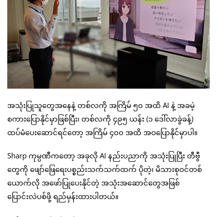
အသုံးပြုသူတွေအနေနဲ့ တစ်လကို အကြိမ် ၅၀ အထိ AI နဲ့ အခမဲ့
စကားပြောနိုင်မှာဖြစ်ပြီး၊ တစ်လကို ၄၉၅ ယန်း (၁ ဒေါ်လာခွဲခန့်)
ထပ်မံပေးဆောင်ရင်တော့ အကြိမ် ၄၀၀ အထိ အဝပြောနိုင်မှာပါ။
Sharp ကုမ္ပဏီကတော့ အခုလို AI နည်းပညာကို အသုံးပြုပြီး တီဗွီ
တွေကို ဖျော်ဖြေရေးပစ္စည်းသက်သက်ထက် ပိုတဲ့၊ မိသားစုဝင်တစ်
ယောက်လို အဖော်ပြုပေးနိုင်တဲ့ အသုံးအဆောင်တွေအဖြစ်
ပြောင်းလဲပစ်ဖို့ ရည်မှန်းထားပါတယ်။