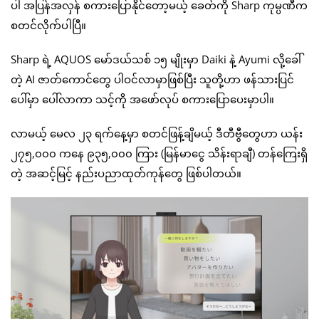
ပါ အပြန်အလှန် စကားပြောနိုင်တော့မယ့် ခေတ်ကို Sharp ကုမ္ပဏီက
စတင်လိုက်ပါပြီ။
Sharp ရဲ့ AQUOS မော်ဒယ်သစ် ၁၅ မျိုးမှာ Daiki နဲ့ Ayumi လို့ခေါ်
တဲ့ AI ဇာတ်ကောင်တွေ ပါဝင်လာမှာဖြစ်ပြီး သူတို့ဟာ ဖန်သားပြင်
ပေါ်မှာ ပေါ်လာကာ သင့်ကို အဖော်လုပ် စကားပြောပေးမှာပါ။
လာမယ့် မေလ ၂၃ ရက်နေ့မှာ စတင်ဖြန့်ချိမယ့် ဒီတီဗွီတွေဟာ ယန်း
၂၇၅,၀၀၀ ကနေ ၉၃၅,၀၀၀ ကြား (မြန်မာငွေ သိန်းရာချီ) တန်ကြေးရှိ
တဲ့ အဆင့်မြင့် နည်းပညာထုတ်ကုန်တွေ ဖြစ်ပါတယ်။