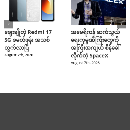
ဈေးချိုတဲ့ Redmi 17
အမေရိကန် ဆက်သွယ်
5G စမတ်ဖုန်း အသစ်
ရေးကုမ္ပဏီကြီးတွေကို
ထွက်လာပြီ
အကြီးအကျယ် စိန်ခေါ်
လိုက်တဲ့ SpaceX
August 7th, 2026
August 7th, 2026