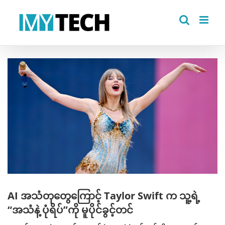
Skip
to
content
View
Larger
Image
AI အသံတုတွေကြောင့် Taylor Swift က သူ့ရဲ့
“အသံနဲ့ ပုံရိပ်”ကို မူပိုင်ခွင့်တင်