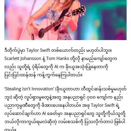
ဒီတိုက်ပွဲမှာ Taylor Swift တစ်ယောက်တည်း မဟုတ်ပါဘူး။
Scarlett Johansson နဲ့ Tom Hanks တို့လို နာမည်ကျော်တွေက
လည်း သူတို့ရဲ့ ပုံရိပ်တွေကို AI က ခိုးယူအသုံးပြုနေတာကို
ပြင်းပြင်းထန်ထန် ကန့်ကွက်နေကြပါတယ်။
‘Stealing Isn’t Innovation’ (ခိုးယူတာဟာ တီထွင်ဆန်းသစ်မှုမဟုတ်
ဘူး) ဆိုတဲ့ လှုပ်ရှားမှုတွေနဲ့အတူ အနုပညာရှင် ၇၀၀ ကျော်က နည်း
ပညာကုမ္ပဏီတွေကို ဖိအားပေးနေပါတယ်။ အခု Taylor Swift ရဲ့
လုပ်ဆောင်ချက်ဟာ AI ခေတ်မှာ အနုပညာရှင်တွေ သူတို့ကိုယ်သူတို့
ဘယ်လိုကာကွယ်ရမလဲဆိုတဲ့ လမ်းစသစ်ကို ပြသလိုက်တာပဲ ဖြစ်ပါ
တယ်။