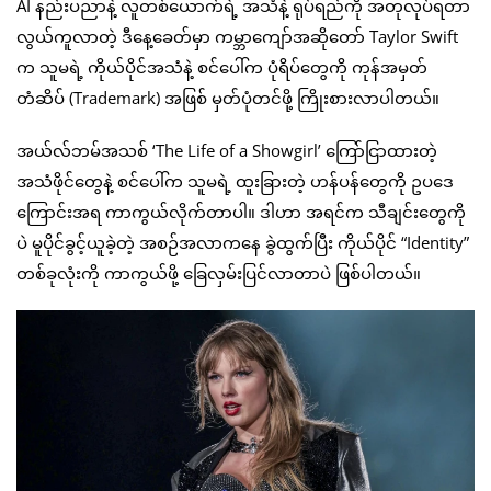
AI နည်းပညာနဲ့ လူတစ်ယောက်ရဲ့ အသံနဲ့ ရုပ်ရည်ကို အတုလုပ်ရတာ
လွယ်ကူလာတဲ့ ဒီနေ့ခေတ်မှာ ကမ္ဘာကျော်အဆိုတော် Taylor Swift
က သူမရဲ့ ကိုယ်ပိုင်အသံနဲ့ စင်ပေါ်က ပုံရိပ်တွေကို ကုန်အမှတ်
တံဆိပ် (Trademark) အဖြစ် မှတ်ပုံတင်ဖို့ ကြိုးစားလာပါတယ်။
အယ်လ်ဘမ်အသစ် ‘The Life of a Showgirl’ ကြော်ငြာထားတဲ့
အသံဖိုင်တွေနဲ့ စင်ပေါ်က သူမရဲ့ ထူးခြားတဲ့ ဟန်ပန်တွေကို ဥပဒေ
ကြောင်းအရ ကာကွယ်လိုက်တာပါ။ ဒါဟာ အရင်က သီချင်းတွေကို
ပဲ မူပိုင်ခွင့်ယူခဲ့တဲ့ အစဉ်အလာကနေ ခွဲထွက်ပြီး ကိုယ်ပိုင် “Identity”
တစ်ခုလုံးကို ကာကွယ်ဖို့ ခြေလှမ်းပြင်လာတာပဲ ဖြစ်ပါတယ်။