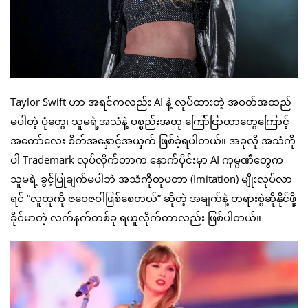
Taylor Swift ဟာ အရင်ကလည်း AI နဲ့ လုပ်ထားတဲ့ အဝတ်အထည်
မပါတဲ့ ပုံတွေ၊ သူမရဲ့အသံနဲ့ ပစ္စည်းအတု ကြော်ငြာတာတွေကြောင့်
အတော်လေး စိတ်အနှောင့်အယှက် ဖြစ်ခဲ့ရပါတယ်။ အခုလို အသံကို
ပါ Trademark လုပ်လိုက်တာက နောက်ပိုင်းမှာ AI ကုမ္ပဏီတွေက
သူမရဲ့ ခွင့်ပြုချက်မပါဘဲ အသံကိုတုပတာ (Imitation) မျိုးလုပ်လာ
ရင် “လူထုကို ဇဝေဇဝါဖြစ်စေတယ်” ဆိုတဲ့ အချက်နဲ့ တရားစွဲဆိုနိုင်ဖို့
ခိုင်မာတဲ့ လက်နက်တစ်ခု ရယူလိုက်တာလည်း ဖြစ်ပါတယ်။