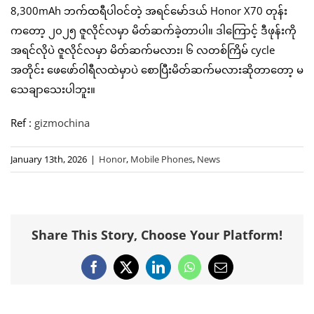
8,300mAh ဘက်ထရီပါဝင်တဲ့ အရင်မော်ဒယ် Honor X70 တုန်း
ကတော့ ၂၀၂၅ ဇူလိုင်လမှာ မိတ်ဆက်ခဲ့တာပါ။ ဒါကြောင့် ဒီဖုန်းကို
အရင်လိုပဲ ဇူလိုင်လမှာ မိတ်ဆက်မလား၊ ၆ လတစ်ကြိမ် cycle
အတိုင်း ဖေဖော်ဝါရီလထဲမှာပဲ စောပြီးမိတ်ဆက်မလားဆိုတာတော့ မ
သေချာသေးပါဘူး။
Ref :
gizmochina
January 13th, 2026
|
Honor
,
Mobile Phones
,
News
Share This Story, Choose Your Platform!
Facebook
X
LinkedIn
WhatsApp
Email