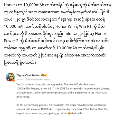
Honor ဟာ 10,000mAh ဘက်ထရီပါတဲ့ ဖုန်းတွေကို မိတ်ဆက်ထား
တဲ့ တစ်ခုတည်းသော mainstream စမတ်ဖုန်းအမှတ်တံဆိပ် ဖြစ်ပါ
တယ်။ ၂၀၂၅ ဒီဇင်ဘာလတုန်းက flagship အဆင့် specs တွေနဲ့
10,000mAh ဘက်ထရီပါဝင်တဲ့ Honor Win နဲ့ Win RT ကို မိတ်
ဆက်ခဲ့သလို ဒီလအစောပိုင်းမှာလည်း mid-range ဖြစ်တဲ့ Honor
Power 2 ကို မိတ်ဆက်ခဲ့ပါတယ်။ အခု ပေါက်ကြားလာတဲ့ သတင်း
သစ်အရ ကုမ္ပဏီဟာ နောက်ထပ် 10,000mAh ဘက်ထရီပါ ဖုန်း
တစ်လုံးကို ထပ်ထုတ်ဖို့ ပြင်ဆင်နေပြီး ဒါဟာ ဈေးအသက်သာဆုံး
ဖြစ်လာဖို့ ရှိပါတယ်။