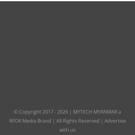
© Copyright 2017 -
2026
|
MYTECH MYANMAR
a
RFOX Media
Brand | All Rights Reserved |
Advertise
with us