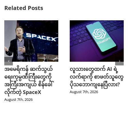
Related Posts
အမေရိကန် ဆက်သွယ်
လူသားတွေထက် AI ရဲ့
ရေးကုမ္ပဏီကြီးတွေကို
လက်ရာကို စာဖတ်သူတွေ
အကြီးအကျယ် စိန်ခေါ်
ပိုသဘောကျနေပြီလား?
လိုက်တဲ့ SpaceX
August 7th, 2026
August 7th, 2026