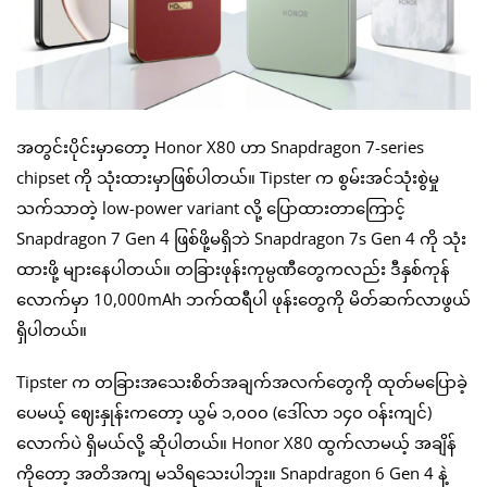
အတွင်းပိုင်းမှာတော့ Honor X80 ဟာ Snapdragon 7-series
chipset ကို သုံးထားမှာဖြစ်ပါတယ်။ Tipster က စွမ်းအင်သုံးစွဲမှု
သက်သာတဲ့ low-power variant လို့ ပြောထားတာကြောင့်
Snapdragon 7 Gen 4 ဖြစ်ဖို့မရှိဘဲ Snapdragon 7s Gen 4 ကို သုံး
ထားဖို့ များနေပါတယ်။ တခြားဖုန်းကုမ္ပဏီတွေကလည်း ဒီနှစ်ကုန်
လောက်မှာ 10,000mAh ဘက်ထရီပါ ဖုန်းတွေကို မိတ်ဆက်လာဖွယ်
ရှိပါတယ်။
Tipster က တခြားအသေးစိတ်အချက်အလက်တွေကို ထုတ်မပြောခဲ့
ပေမယ့် ဈေးနှုန်းကတော့ ယွမ် ၁,၀၀၀ (ဒေါ်လာ ၁၄၀ ဝန်းကျင်)
လောက်ပဲ ရှိမယ်လို့ ဆိုပါတယ်။ Honor X80 ထွက်လာမယ့် အချိန်
ကိုတော့ အတိအကျ မသိရသေးပါဘူး။ Snapdragon 6 Gen 4 နဲ့