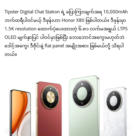
Tipster Digital Chat Station ရဲ့ ပြောကြားချက်အရ 10,000mAh
ဘက်ထရီပါဝင်မယ့် ဒီဖုန်းဟာ Honor X80 ဖြစ်ပါတယ်။ ဒီဖုန်းမှာ
1.5K resolution ထောက်ပံ့ပေးထားတဲ့ ၆.၈၁ လက်မအရွယ် LTPS
OLED မျက်နှာပြင် ပါဝင်မှာဖြစ်ပြီး ဘေးဘောင်အကွေးမဟုတ်ဘဲ
ဒေါင့်အကွေး ဒီဇိုင်းနဲ့ flat panel အမျိုးအစား ဖြစ်မယ်လို့ သိရပါ
တယ်။