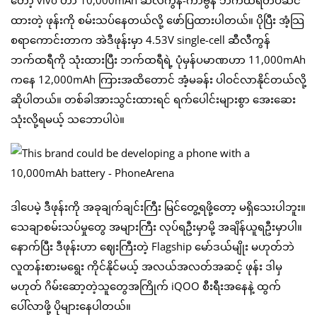
တော့ vivo ဟာ 10,000mAh ဆီလီကွန်-ကာဗွန် ဘက်ထရီတပ်ဆင်
ထားတဲ့ ဖုန်းကို စမ်းသပ်နေတယ်လို့ ဖော်ပြထားပါတယ်။ ပိုပြီး အံ့သြ
စရာကောင်းတာက အဲဒီဖုန်းမှာ 4.53V single-cell ဆီလီကွန်
ဘက်ထရီကို သုံးထားပြီး ဘက်ထရီရဲ့ ပုံမှန်ပမာဏဟာ 11,000mAh
ကနေ 12,000mAh ကြားအထိတောင် အံ့မခန်း ပါဝင်လာနိုင်တယ်လို့
ဆိုပါတယ်။ တစ်ခါအားသွင်းထားရင် ရက်ပေါင်းများစွာ အေးဆေး
သုံးလို့ရမယ့် သဘောပါပဲ။
ဒါပေမဲ့ ဒီဖုန်းကို အခုချက်ချင်းကြီး မြင်တွေ့ရဖို့တော့ မရှိသေးပါဘူး။
သေချာစမ်းသပ်မှုတွေ အများကြီး လုပ်ရဦးမှာမို့ အချိန်ယူရဦးမှာပါ။
နောက်ပြီး ဒီဖုန်းဟာ ဈေးကြီးတဲ့ Flagship မော်ဒယ်မျိုး မဟုတ်ဘဲ
လူတန်းစားမရွေး ကိုင်နိုင်မယ့် အလယ်အလတ်အဆင့် ဖုန်း ဒါမှ
မဟုတ် ဂိမ်းဆော့တဲ့သူတွေအကြိုက် iQOO စီးရီးအနေနဲ့ ထွက်
ပေါ်လာဖို့ ပိုများနေပါတယ်။