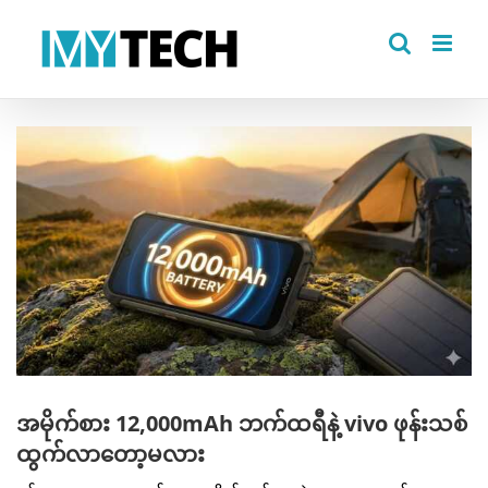
Skip
to
content
View
Larger
Image
အမိုက်စား 12,000mAh ဘက်ထရီနဲ့ vivo ဖုန်းသစ်
ထွက်လာတော့မလား