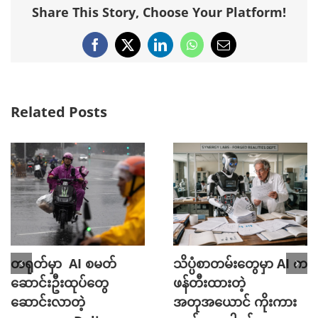
Share This Story, Choose Your Platform!
Facebook
X
LinkedIn
WhatsApp
Email
Related Posts
တရုတ်မှာ AI စမတ်
သိပ္ပံစာတမ်းတွေမှာ AI က
ဆောင်းဦးထုပ်တွေ
ဖန်တီးထားတဲ့
ဆောင်းလာတဲ့
အတုအယောင် ကိုးကား