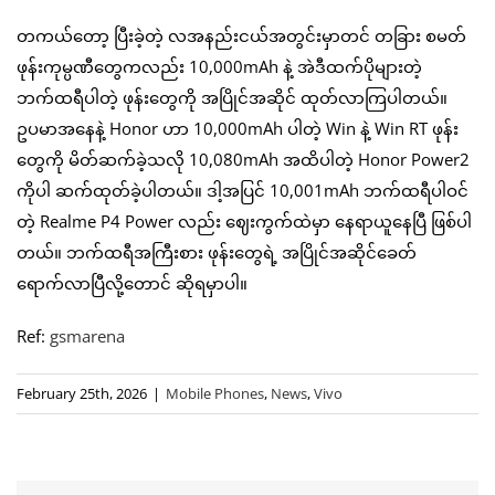
တကယ်တော့ ပြီးခဲ့တဲ့ လအနည်းငယ်အတွင်းမှာတင် တခြား စမတ်
ဖုန်းကုမ္ပဏီတွေကလည်း 10,000mAh နဲ့ အဲဒီထက်ပိုများတဲ့
ဘက်ထရီပါတဲ့ ဖုန်းတွေကို အပြိုင်အဆိုင် ထုတ်လာကြပါတယ်။
ဥပမာအနေနဲ့ Honor ဟာ 10,000mAh ပါတဲ့ Win နဲ့ Win RT ဖုန်း
တွေကို မိတ်ဆက်ခဲ့သလို 10,080mAh အထိပါတဲ့ Honor Power2
ကိုပါ ဆက်ထုတ်ခဲ့ပါတယ်။ ဒါ့အပြင် 10,001mAh ဘက်ထရီပါဝင်
တဲ့ Realme P4 Power လည်း ဈေးကွက်ထဲမှာ နေရာယူနေပြီ ဖြစ်ပါ
တယ်။ ဘက်ထရီအကြီးစား ဖုန်းတွေရဲ့ အပြိုင်အဆိုင်ခေတ်
ရောက်လာပြီလို့တောင် ဆိုရမှာပါ။
Ref:
gsmarena
February 25th, 2026
|
Mobile Phones
,
News
,
Vivo