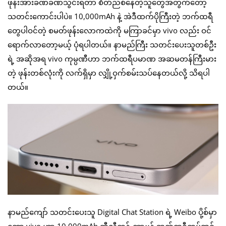
ဖုန်းအားခဏခဏသွင်းရတာ စိတ်ညစ်နေတဲ့သူတွေအတွက်တော့
သတင်းကောင်းပါပဲ။ 10,000mAh နဲ့ အဲဒီထက်ပိုကြီးတဲ့ ဘက်ထရီ
တွေပါဝင်တဲ့ စမတ်ဖုန်းလောကထဲကို မကြာခင်မှာ vivo လည်း ဝင်
ရောက်လာတော့မယ့် ပုံရပါတယ်။ နာမည်ကြီး သတင်းပေးသူတစ်ဦး
ရဲ့ အဆိုအရ vivo ကုမ္ပဏီဟာ ဘက်ထရီပမာဏ အဆမတန်ကြီးမား
တဲ့ ဖုန်းတစ်လုံးကို လက်ရှိမှာ လျှို့ဝှက်စမ်းသပ်နေတယ်လို့ သိရပါ
တယ်။
နာမည်ကျော် သတင်းပေးသူ Digital Chat Station ရဲ့ Weibo ပို့စ်မှာ