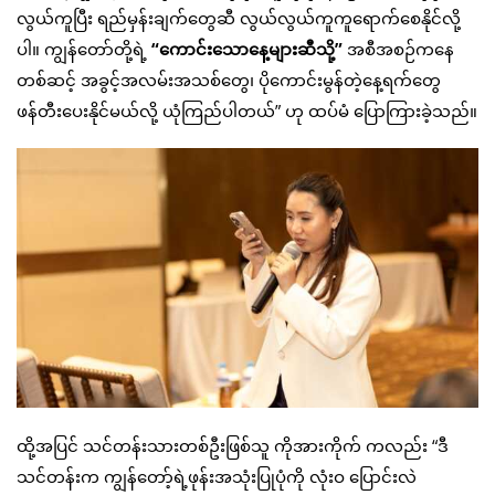
လွယ်ကူပြီး ရည်မှန်းချက်တွေဆီ လွယ်လွယ်ကူကူရောက်စေနိုင်လို့
ပါ။ ကျွန်တော်တို့ရဲ့
“
ကောင်းသောနေ့များဆီသို့
”
အစီအစဉ်ကနေ
တစ်ဆင့် အခွင့်အလမ်းအသစ်တွေ၊ ပိုကောင်းမွန်တဲ့နေ့ရက်တွေ
ဖန်တီးပေးနိုင်မယ်လို့ ယုံကြည်ပါတယ်” ဟု ထပ်မံ ပြောကြားခဲ့သည်။
ထို့အပြင် သင်တန်းသားတစ်ဦးဖြစ်သူ ကိုအားကိုက် ကလည်း “ဒီ
သင်တန်းက ကျွန်တော့်ရဲ့ဖုန်းအသုံးပြုပုံကို လုံးဝ ပြောင်းလဲ