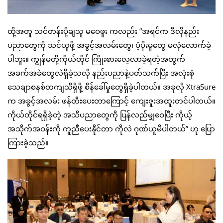
ထို့အတူ သင်တန်းပို့ချသူ မဝေဖူး ကလည်း “အရင်က ဒီလိုနည်း
ပညာတွေကို သင်ယူဖို့ အခွင့်အလမ်းတွေ၊ ပံ့ပိုးမှုတွေ မလုံလောက်ခဲ့
ပါဘူး။ ကျွန်မတို့ကိုယ်တိုင် ကြိုးစားလေ့လာခဲ့ရတဲ့အတွက်
အခက်အခဲတွေလဲရှိခဲ့သလို နည်းပညာနဲ့ပတ်သက်ပြီး အလုံးစုံ
သေချာစနစ်တကျသိရှိဖို့ စိန်ခေါ်မှုတွေရှိခဲ့ပါတယ်။ အခုလို XtraSure
က အခွင့်အလမ်း ဖန်တီးပေးတာကြောင့် ကျေးဇူးအထူးတင်ပါတယ်။
ကိုယ်တိုင်ရရှိခဲ့တဲ့ အသိပညာတွေကို ပြန်လည်မျှဝေပြီး ကိုယ့်
အသိုက်အဝန်းကို ကူညီပေးနိုင်တာ ကိုလဲ ဂုဏ်ယူမိပါတယ်” ဟု ပြော
ကြားခဲ့သည်။