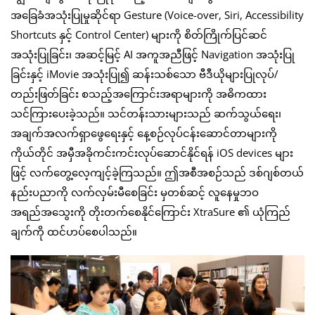
အခြေခံအသုံးပြုမှုဆိုင်ရာ Gesture (Voice-over, Siri, Accessibility
Shortcuts နှင့် Control Center) များကို စိတ်ကြိုက်ပြင်ဆင်
အသုံးပြုခြင်း၊ အဆင့်မြင့် AI အကူအညီဖြင့် Navigation အသုံးပြု
ခြင်းနှင့် iMovie အသုံးပြု၍ ဆန်းသစ်သော ဗီဒီယိုများပြုလုပ်/
တည်းဖြတ်ခြင်း စသည့်အကြောင်းအရာများကို အဓိကထား
သင်ကြားပေးခဲ့သည်။ သင်တန်းသားများသည် ဆက်သွယ်ရေး၊
အချက်အလက်ရှာဖွေရေးနှင့် နေ့စဉ်လုပ်ငန်းဆောင်တာများကို
ကိုယ်တိုင် အမှီအခိုကင်းကင်းလုပ်ဆောင်နိုင်ရန် iOS devices များ
ဖြင့် လက်တွေ့လေ့ကျင့်ခဲ့ကြသည်။ ဤအစီအစဉ်သည် ဒစ်ဂျစ်တယ်
နည်းပညာကို လက်လှမ်းမီစေခြင်း မှတစ်ဆင့် လူနေမှုဘဝ
အရည်အသွေးကို တိုးတက်စေနိုင်ကြောင်း XtraSure ၏ ယုံကြည်
ချက်ကို ထင်ဟပ်စေပါသည်။