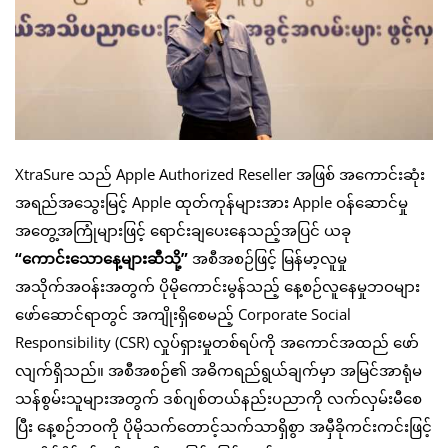
XtraSure သည် Apple Authorized Reseller အဖြစ် အကောင်းဆုံး
အရည်အသွေးမြင့် Apple ထုတ်ကုန်များအား Apple ဝန်ဆောင်မှု
အတွေ့အကြုံများဖြင့် ရောင်းချပေးနေသည့်အပြင် ယခု
“
ကောင်းသောနေ့များဆီသို့
”
အစီအစဉ်ဖြင့် မြန်မာ့လူမှု
အသိုက်အဝန်းအတွက် ပိုမို‌ကောင်းမွန်သည့် နေ့စဉ်လူနေမှုဘဝများ
ဖော်ဆောင်ရာတွင် အကျိုးရှိစေမည့် Corporate Social
Responsibility (CSR) လှုပ်ရှားမှုတစ်ရပ်ကို အကောင်အထည် ဖော်
လျက်ရှိသည်။ အစီအစဉ်၏ အဓိကရည်ရွယ်ချက်မှာ အမြင်အာရုံမ
သန်စွမ်းသူများအတွက် ဒစ်ဂျစ်တယ်နည်းပညာကို လက်လှမ်းမီစေ
ပြီး နေ့စဉ်ဘဝကို ပိုမိုသက်တောင့်သက်သာရှိစွာ အမှီခိုကင်းကင်းဖြင့်