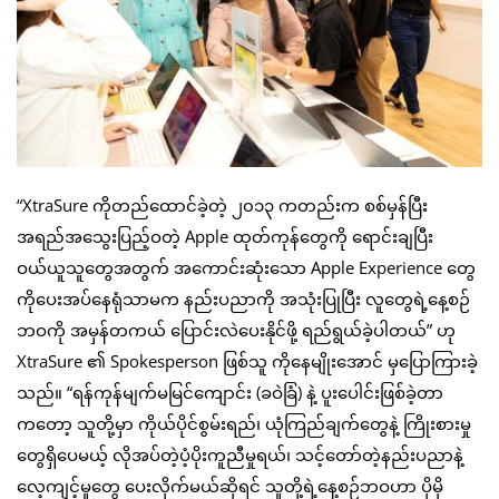
“XtraSure ကိုတည်ထောင်ခဲ့တဲ့ ၂၀၁၃ ကတည်းက စစ်မှန်ပြီး
အရည်အသွေးပြည့်ဝတဲ့ Apple ထုတ်ကုန်တွေကို ရောင်းချပြီး
ဝယ်ယူသူတွေအတွက် အကောင်းဆုံးသော Apple Experience တွေ
ကိုပေးအပ်နေရုံသာမက နည်းပညာကို အသုံးပြုပြီး လူတွေရဲ့နေ့စဉ်
ဘဝကို အမှန်တကယ် ပြောင်းလဲပေးနိုင်ဖို့ ရည်ရွယ်ခဲ့ပါတယ်” ဟု
XtraSure ၏ Spokesperson ဖြစ်သူ ကိုနေမျိုးအောင် မှပြောကြားခဲ့
သည်။ “ရန်ကုန်မျက်မမြင်ကျောင်း (ခဝဲခြံ) နဲ့ ပူးပေါင်းဖြစ်ခဲ့တာ
ကတော့ သူတို့မှာ ကိုယ်ပိုင်စွမ်းရည်၊ ယုံကြည်ချက်တွေနဲ့ ကြိုးစားမှု
တွေရှိပေမယ့် လိုအပ်တဲ့ပံ့ပိုးကူညီမှုရယ်၊ သင့်တော်တဲ့နည်းပညာနဲ့
လေ့ကျင့်မှုတွေ ပေးလိုက်မယ်ဆိုရင် သူတို့ရဲ့နေ့စဉ်ဘဝဟာ ပိုမို