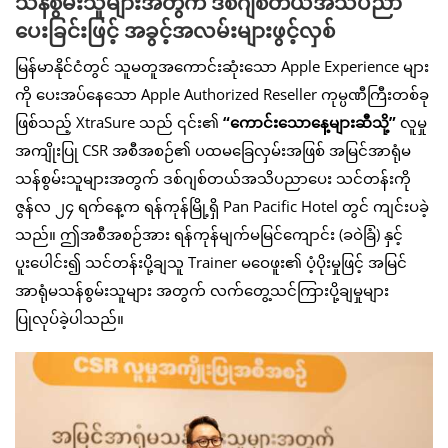
သန်စွမ်းသူများအတွက် ဒစ်ဂျစ်တယ်အသိပညာ
ပေးခြင်းဖြင့် အခွင့်အလမ်းများဖွင့်လှစ်
မြန်မာနိုင်ငံတွင် သူမတူအကောင်းဆုံးသော Apple Experience များ
ကို ပေးအပ်နေသော Apple Authorized Reseller ကုမ္ပဏီကြီးတစ်ခု
ဖြစ်သည့် XtraSure သည် ၎င်း၏
“
ကောင်းသောနေ့များဆီသို့
”
လူမှု
အကျိုးပြု CSR အစီအစဉ်၏ ပထမခြေလှမ်းအဖြစ် အမြင်အာရုံမ
သန်စွမ်းသူများအတွက် ဒစ်ဂျစ်တယ်အသိပညာပေး သင်တန်းကို
ဇွန်လ ၂၄ ရက်နေ့က ရန်ကုန်မြို့ရှိ Pan Pacific Hotel တွင် ကျင်းပခဲ့
သည်။ ဤအစီအစဉ်အား ရန်ကုန်မျက်မမြင်ကျောင်း (ခဝဲခြံ) နှင့်
ပူးပေါင်း၍ သင်တန်းပို့ချသူ Trainer မဝေဖူး၏ ပံ့ပိုးမှုဖြင့် အမြင်
အာရုံမသန်စွမ်းသူများ အတွက် လက်တွေ့သင်ကြားပို့ချမှုများ
ပြုလုပ်ခဲ့ပါသည်။