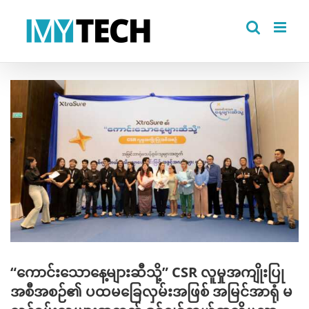
Skip
to
content
View
Larger
Image
“ကောင်းသောနေ့များဆီသို့” CSR လူမှုအကျိုးပြု
အစီအစဉ်၏ ပထမခြေလှမ်းအဖြစ် အမြင်အာရုံ မ