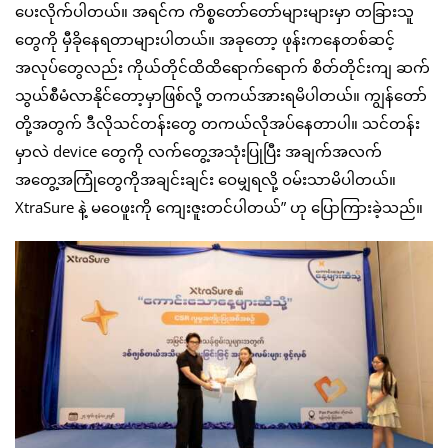
ပေးလိုက်ပါတယ်။ အရင်က ကိစ္စတော်တော်များများမှာ တခြားသူ
တွေကို မှီခိုနေရတာများပါတယ်။ အခုတော့ ဖုန်းကနေတစ်ဆင့်
အလုပ်တွေလည်း ကိုယ်တိုင်ထိထိရောက်ရောက် စိတ်တိုင်းကျ ဆက်
သွယ်စီမံလာနိုင်တော့မှာဖြစ်လို့ တကယ်အားရမိပါတယ်။ ကျွန်တော်
တို့အတွက် ဒီလိုသင်တန်းတွေ တကယ်လိုအပ်နေတာပါ။ သင်တန်း
မှာလဲ device တွေကို လက်တွေ့အသုံးပြုပြီး အချက်အလက်
အတွေ့အကြုံတွေကိုအချင်းချင်း ဝေမျှရလို့ ဝမ်းသာမိပါတယ်။
XtraSure နဲ့ မဝေဖူးကို ကျေးဇူးတင်ပါတယ်” ဟု ပြောကြားခဲ့သည်။