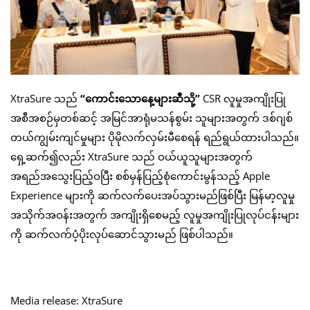
XtraSure သည်
“
ကောင်းသောနေ့များဆီသို့”
CSR လူမှုအကျိုးပြု
အစီအစဉ်မှတစ်ဆင့် အမြင်အာရုံမသန်စွမ်း သူများအတွက် ဒစ်ဂျစ်
တယ်ကျွမ်းကျင်မှုများ ပိုမိုလက်လှမ်းမီစေရန် ရည်ရွယ်ထားပါသည်။
ရှေ့ဆက်၍လည်း XtraSure သည် ဝယ်ယူသူများအတွက်
အရည်အသွေးပြည့်ဝပြီး စစ်မှန်ပြည့်စုံကောင်းမွန်သည့် Apple
Experience များကို ဆက်လက်ပေးအပ်သွားမည်ဖြစ်ပြီး မြန်မာ့လူမှု
အသိုက်အဝန်းအတွက် အကျိုးရှိစေမည့် လူမှုအကျိုးပြုလုပ်ငန်းများ
ကို ဆက်လက်ပံ့ပိုးလုပ်ဆောင်သွားမည် ဖြစ်ပါသည်။
Media release: XtraSure