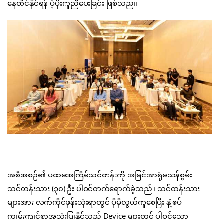
နေထိုင်နိုင်ရန် ပံ့ပိုးကူညီပေးခြင်း ဖြစ်သည်။
အစီအစဉ်၏ ပထမအကြိမ်သင်တန်းကို အမြင်အာရုံမသန်စွမ်း
သင်တန်းသား (၃၀) ဦး ပါဝင်တက်ရောက်ခဲ့သည်။ သင်တန်းသား
များအား လက်ကိုင်ဖုန်းသုံးရာတွင် ပိုမိုလွယ်ကူစေပြီး နှံ့စပ်
ကျွမ်းကျင်စွာအသုံးပြုနိုင်သည့် Device များတွင် ပါဝင်သော