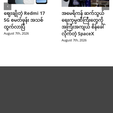
ဈေးချိုတဲ့ Redmi 17
အမေရိကန် ဆက်သွယ်
5G စမတ်ဖုန်း အသစ်
ရေးကုမ္ပဏီကြီးတွေကို
ထွက်လာပြီ
အကြီးအကျယ် စိန်ခေါ်
လိုက်တဲ့ SpaceX
August 7th, 2026
August 7th, 2026