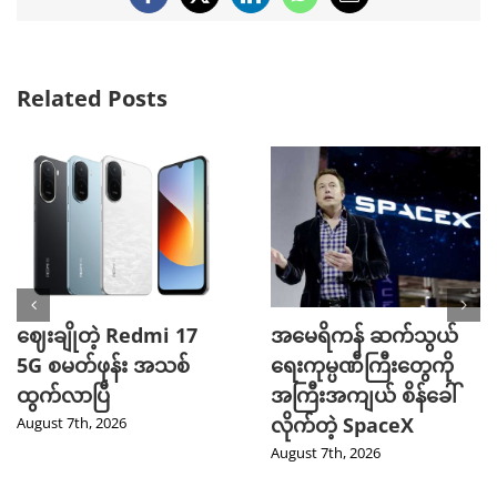
Facebook
X
LinkedIn
WhatsApp
Email
Related Posts
ဈေးချိုတဲ့ Redmi 17
အမေရိကန် ဆက်သွယ်
5G စမတ်ဖုန်း အသစ်
ရေးကုမ္ပဏီကြီးတွေကို
ထွက်လာပြီ
အကြီးအကျယ် စိန်ခေါ်
လိုက်တဲ့ SpaceX
August 7th, 2026
August 7th, 2026