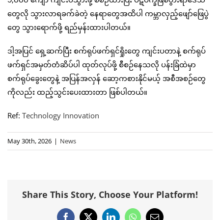
တွေလို သွားလာရခက်ခဲတဲ့ နေရာတွေအထိပါ ကမ္ဘာလှည့်ဖျော်ဖြေပွဲ
တွေ သွားရောက်ဖို့ ရည်မှန်းထားပါတယ်။
ဒါ့အပြင် ရှေ့ဆက်ပြီး စက်ရုပ်ဖက်ရှင်ရှိုးတွေ ကျင်းပတာနဲ့ စက်ရုပ်
ဖက်ရှင်အမှတ်တံဆိပ်ပါ ထုတ်လုပ်ဖို့ စီစဉ်နေသလို ပန်းခြံထဲမှာ
စက်ရုပ်ခွေးတွေနဲ့ အပြန်အလှန် ဆော့ကစားနိုင်မယ့် အစီအစဉ်တွေ
ကိုလည်း ထည့်သွင်းပေးထားတာ ဖြစ်ပါတယ်။
Ref:
Technology Innovation
May 30th, 2026
|
News
Share This Story, Choose Your Platform!