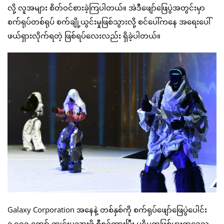
လို့ လူအများ စိတ်ဝင်စားခဲ့ကြပါတယ်။ အဲဒီဖျော်ဖြေပွဲအတွင်းမှာ
စက်ရုပ်တစ်ရုပ် စက်ချို့ယွင်းမှုဖြစ်သွားလို့ စင်ပေါ်ကနေ အရေးပေါ်
ဖယ်ရှားလိုက်ရတဲ့ ဖြစ်ရပ်လေးလည်း ရှိခဲ့ပါတယ်။
Galaxy Corporation အနေနဲ့ တစ်နှစ်ကို စက်ရုပ်ဖျော်ဖြေပွဲပေါင်း
၁,၀၀၀ ကျော် ကျင်းပသွားဖို့ စီစဉ်ထားပြီး ပဋိပက္ခဖြစ်ပွားရာဒေသ