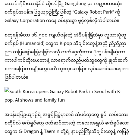
တောင်ကိုရီးယားနိုင်ငံ ဆိုးလ်မြို့ Gangdong မှာ ကမ္ဘာ့ပထမဆုံး
စက်ရုပ်အပန်းဖြေဥယျာဉ်ကြီးဖြစ်တဲ့ “Galaxy Robot Park” ကို
Galaxy Corporation ကနေ ခမ်းနားစွာ ဖွင့်လှစ်လိုက်ပါတယ်။
စတုရန်းမီတာ ၁၆,၅၀၀ ကျယ်ဝန်းတဲ့ အဲဒီပန်းခြံထဲမှာ လူသားပုံတူ
စက်ရုပ် (Humanoid) တွေက K-pop သီချင်းတွေနဲ့အညီ ညီညီညာ
ညာ ကပြဖျော်ဖြေမှာဖြစ်သလို လက်ဝှေ့ထိုးတာ၊ ပုံတူပန်းချီဆွဲတာ၊
ကားပါကင်ထိုးပေးတာနဲ့ လာရောက်လည်ပတ်သူတွေကို နှုတ်ဆက်
စကားပြောတာမျိုးတွေအထိ ထူးထူးခြားခြား လုပ်ဆောင်ပေးနေတာ
ဖြစ်ပါတယ်။
အပန်းဖြေဥယျာဉ်ရဲ့ အဖွင့်ပြပွဲမှာတင် ဆံပင်တုတွေ စွပ်၊ လမ်းဘေး
စတိုင်လ် ဖက်ရှင်တွေ ဝတ်ဆင်ထားတဲ့ ကလေးအရွယ် စက်ရုပ်လေး
တွေက G-Dragon နဲ့ Taemin တို့ရဲ့ နာမည်ကြီးသီချင်းတွေနဲ့ ကပြခဲ့