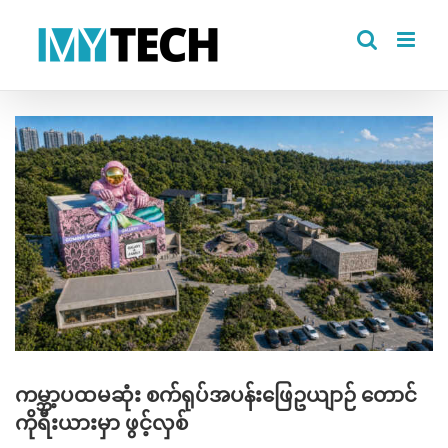
Skip
to
content
View
Larger
Image
ကမ္ဘာ့ပထမဆုံး စက်ရုပ်အပန်းဖြေဥယျာဉ် တောင်
ကိုရီးယားမှာ ဖွင့်လှစ်