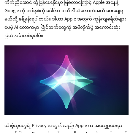
ကိုက်ညီအောင် တုံ့ပြန်ပေးနိုင်မှာ ဖြစ်တာကြောင့် Apple အနေနဲ့
Google ကို တစ်နှစ်ကို ဒေါ်လာ ၁ ဘီလီယံလောက်အထိ ပေးချေရ
မယ်လို့ ခန့်မှန်းရပါတယ်။ ဒါဟာ Apple အတွက် ကုန်ကျစရိတ်များ
ပေမဲ့ AI လောကမှာ ပြိုင်ဘက်တွေကို အမီလိုက်ဖို့ အကောင်းဆုံး
ဖြတ်လမ်းတစ်ခုပါပဲ။
သုံးစွဲသူတွေရဲ့ Privacy အတွက်လည်း Apple က အလျှော့ပေးမှာ