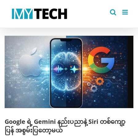
Skip
to
content
View
Larger
Image
Google ရဲ့ Gemini နည်းပညာနဲ့ Siri တစ်ကျော့
ပြန် အစွမ်းပြတော့မယ်