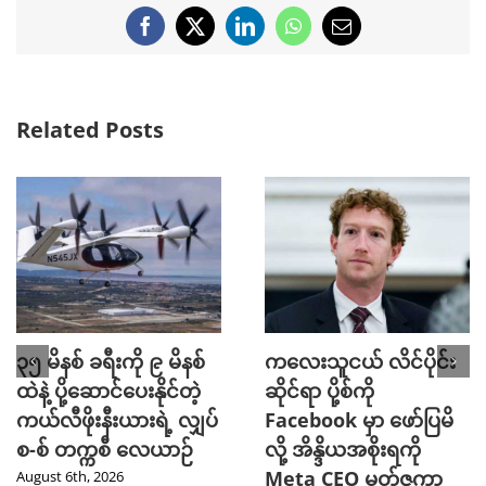
Facebook
X
LinkedIn
WhatsApp
Email
Related Posts
၃၅ မိနစ် ခရီးကို ၉ မိနစ်
ကလေးသူငယ် လိင်ပိုင်း
ထဲနဲ့ ပို့ဆောင်ပေးနိုင်တဲ့
ဆိုင်ရာ ပို့စ်ကို
ကယ်လီဖိုးနီးယားရဲ့ လျှပ်
Facebook မှာ ဖော်ပြမိ
စ-စ် တက္ကစီ လေယာဉ်
လို့ အိန္ဒိယအစိုးရကို
Meta CEO မတ်ဇူကာ
August 6th, 2026