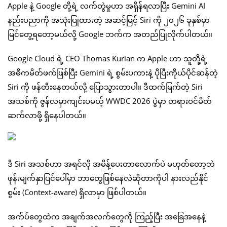
Apple နဲ့ Google တို့ရဲ့ လက်တွဲမှုဟာ အရှိန်ရလာပြီး Gemini AI
နည်းပညာကို အသုံးပြုထားတဲ့ အဆင့်မြင့် Siri ကို ၂၀၂၆ ခုနှစ်မှာ
မြင်တွေ့ရတော့မယ်လို့ Google ဘက်က အတည်ပြုလိုက်ပါတယ်။
Google Cloud ရဲ့ CEO Thomas Kurian က Apple ဟာ သူတို့ရဲ့
အဓိကမိတ်ဖက်ဖြစ်ပြီး Gemini ရဲ့ စွမ်းပကားနဲ့ ပိုပြီးကိုယ်ပိုင်ဆန်တဲ့
Siri ကို ဖန်တီးနေတယ်လို့ ပြောသွားတာပါ။ ဒီထက်မြက်တဲ့ Siri
အသစ်ကို ဇွန်လမှာကျင်းပမယ့် WWDC 2026 ပွဲမှာ တရားဝင်မိတ်
ဆက်လာဖို့ ရှိနေပါတယ်။
ဒီ Siri အသစ်ဟာ အရင်လို အမိန့်ပေးတာလောက်ပဲ မဟုတ်တော့ဘဲ
ဖုန်းမျက်နှာပြင်ပေါ်မှာ ဘာတွေဖြစ်နေလဲဆိုတာကိုပါ နားလည်နိုင်
စွမ်း (Context-aware) ရှိလာမှာ ဖြစ်ပါတယ်။
အက်ပ်တွေထဲက အချက်အလက်တွေကို ကြည့်ပြီး အခြေအနေနဲ့