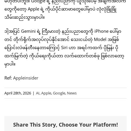
မဟုတ်ပါဘူး။ Google ရဲ့ နည်းပညာကို ယူသုံးပေမဲ့ အချက်အလက်
တွေကိုတော့ Apple ရဲ့ ကိုယ်ပိုင်ဆာဗာတွေပေါ်မှာပဲ လုံလုံခြုံခြုံ
သိမ်းဆည်းသွားမှာပါ။
ဒါ့အပြင် Gemini ရဲ့ ကြီးမားတဲ့ နည်းပညာတွေကို iPhone ပေါ်မှာ
တင် တိုက်ရိုက်အလုပ်လုပ်နိုင်အောင် သေးငယ်တဲ့ Model အဖြစ်
ပြောင်းလဲဖန်တီးနေတာကြောင့် Siri ဟာ အရင်ကထက် ပိုမြန်၊ ပို
ထက်မြက်တဲ့ ကိုယ်ရေးကိုယ်တာ လက်ထောက်တစ်ခု ဖြစ်လာတော့
မှာပါ။
Ref:
Appleinsider
April 28th, 2026
|
AI
,
Apple
,
Google
,
News
Share This Story, Choose Your Platform!