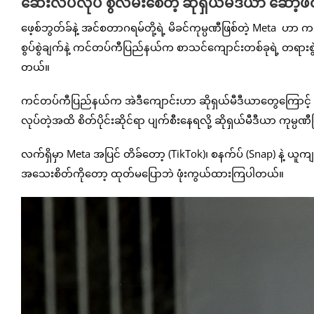
ဆေးလိပ်လိုပဲ စွဲလမ်းစေတဲ့ ဆိုရှယ်မီဒီယာ ဆော့ဖ်ဝ
ဖေ့စ်ဘွတ်ခ်နဲ့ အင်စတာဂရမ်တို့ရဲ့ မိခင်ကုမ္ပဏီဖြစ်တဲ့ Meta ဟ
စွပ်စွဲချက်နဲ့ ကင်တပ်ကီပြည်နယ်က စာသင်ကျောင်းတစ်ခုရဲ့ တရားစွဲဆ
တယ်။
ကင်တပ်ကီပြည်နယ်က အဲဒီကျောင်းဟာ ဆိုရှယ်မီဒီယာတွေကြောင့် ကျောင
လုပ်တဲ့အထိ စိတ်ပိုင်းဆိုင်ရာ ပျက်စီးနေရလို့ ဆိုရှယ်မီဒီယာ ကုမ္ပ
လက်ရှိမှာ Meta အပြင် တိခ်တော့ (TikTok)၊ စနက်ပ် (Snap) နဲ့ ယူကျု 
အသေးစိတ်ကိုတော့ ထုတ်မပြောဘဲ ဖုံးကွယ်ထားကြပါတယ်။