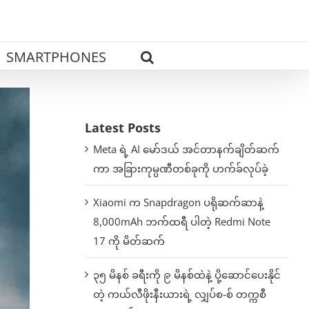
SMARTPHONES
Latest Posts
Meta ရဲ့ AI မော်ဒယ် အင်တာနက်ချိတ်ဆက်
ကာ အခြားကုမ္ပဏီတစ်ခုကို ဟက်ခ်လုပ်ခဲ့
Xiaomi က Snapdragon ပရိုဆက်ဆာနဲ့
8,000mAh ဘက်ထရီ ပါတဲ့ Redmi Note
17 ကို မိတ်ဆက်
၃၅ မိနစ် ခရီးကို ၉ မိနစ်ထဲနဲ့ ပို့ဆောင်ပေးနိုင်
တဲ့ ကယ်လီဖိုးနီးယားရဲ့ လျှပ်စ-စ် တက္ကစီ