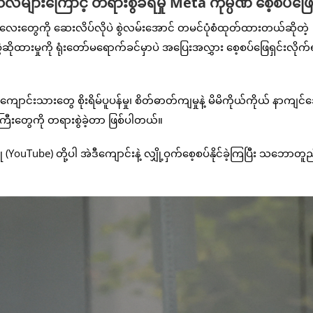
ဲလ်များကြောင့် တရားစွဲခံရမှု Meta ကုမ္ပဏီ စေ့စပ်ဖြေ
ာ ကလေးတွေကို ဆေးလိပ်လိုပဲ စွဲလမ်းအောင် တမင်ပုံစံထုတ်ထားတယ်ဆိုတဲ့
ိုထားမှုကို ရုံးတော်မရောက်ခင်မှာပဲ အပြေးအလွှား စေ့စပ်ဖြေရှင်းလိုက်
်းသားတွေ စိုးရိမ်ပူပန်မှု၊ စိတ်ဓာတ်ကျမှုနဲ့ မိမိကိုယ်ကိုယ် နာကျင်
ဏီကြီးတွေကို တရားစွဲခဲ့တာ ဖြစ်ပါတယ်။
(YouTube) တို့ပါ အဲဒီကျောင်းနဲ့ လျှို့ဝှက်စေ့စပ်နိုင်ခဲ့ကြပြီး သဘောတူ