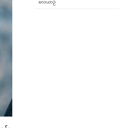
လေယာဉ်