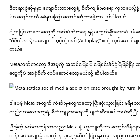
ဒီတရားစွဲဆိုမှုမှာ ကျောင်းသားတွေရဲ့ စိတ်ကျန်းမာရေး ကုသပေးဖို
၆၀ ကျော်အထိ နစ်နာကြေး တောင်းဆိုထားခဲ့တာ ဖြစ်ပါတယ်။
ဒါ့အပြင် ကလေးတွေကို အက်ပ်ထဲကနေ ရုန်းမထွက်နိုင်အောင် ဖမ်းစားထား
“ဗီဒီယိုအလိုအလျောက် ပွင့်တဲ့စနစ် (Autoplay)” စတဲ့ လုပ်ဆောင်ချက
တယ်။
Metaဘက်ကတော့ ဒီအမှုကို အဆင်ပြေပြေ ဖြေရှင်းနိုင်ခဲ့ပြီဖြစ်ပြီး ဆ
တွေကိုပဲ အာရုံစိုက် လုပ်ဆောင်တော့မယ်လို့ ဆိုပါတယ်။
ဒါပေမဲ့ Meta အတွက် ကံဆိုးမှုတွေကတော့ ပြီးဆုံးသွားခြင်း မရ
လည်း ကလေးတွေရဲ့ စိတ်ကျန်းမာရေးကို ဖျက်ဆီးနေပါတယ်ဆိုပြီး ဒီကု
ပြီးခဲ့တဲ့ မတ်လတုန်းကလည်း Meta နဲ့ ယူကျုတို့ဟာ လော့စ်အိန်ဂျလိ
သန်း ပေးလျော်ခဲ့ရသလို၊ နယူးမက္ကဆီကို ပြည်နယ်မှာလည်း ကလေးသူငယ်