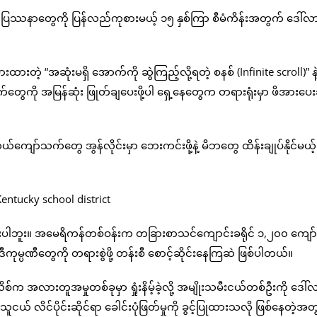
့နဲ့ ပြဿနာတွေကို ပြန်လည်ကုစားမယ့် ၁၅ နှစ်ကြာ စီမံကိန်းအတွက် ဒေါ်လ
တဲ့ “အဆုံးမရှိ အောက်ကို ဆွဲကြည့်လို့ရတဲ့ စနစ် (Infinite scroll)” နဲ
်တွေကို အမြန်ဆုံး ဖြုတ်ချပေးဖို့ပါ ရှေ့နေတွေက တရားရုံးမှာ ဖိအားပေးခ
ယ်ကျော်သက်တွေ အွန်လိုင်းမှာ ဘေးကင်းဖို့နဲ့ မိဘတွေ ထိန်းချုပ်နိုင်မယ့်
ှိသေးပါဘူး။ အမေရိကန်တစ်ဝန်းက တခြားစာသင်ကျောင်းခရိုင် ၁,၂၀၀ ကျေ
မ္ပဏီတွေကို တရားစွဲဖို့ တန်းစီ စောင့်ဆိုင်းနေကြဆဲ ဖြစ်ပါတယ်။
စ်က အလားတူအမှုတစ်ခုမှာ ရှုံးနိမ့်ခဲ့လို့ အမျိုးသမီးငယ်တစ်ဦးကို ဒေါ်
 လိင်ပိုင်းဆိုင်ရာ ခေါင်းပုံဖြတ်မှုကို ခွင့်ပြုထားသလို ဖြစ်နေတဲ့အ