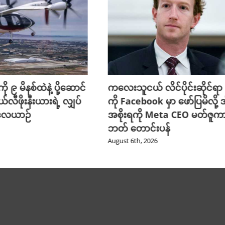
ို ၉ မိနစ်ထဲနဲ့ ပို့ဆောင်
ကလေးသူငယ် လိင်ပိုင်းဆိုင်ရာ ပိ
ယ်လီဖိုးနီးယားရဲ့ လျှပ်
ကို Facebook မှာ ဖော်ပြမိလို့ အ
 လေယာဉ်
အစိုးရကို Meta CEO မတ်ဇူက
ဘတ် တောင်းပန်
August 6th, 2026