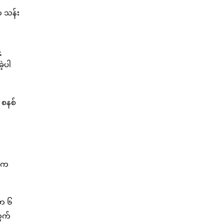
ာ သန်း
့
ဲ့ပါ
 စနစ်
ာ်က
လာ ၆
တွက်