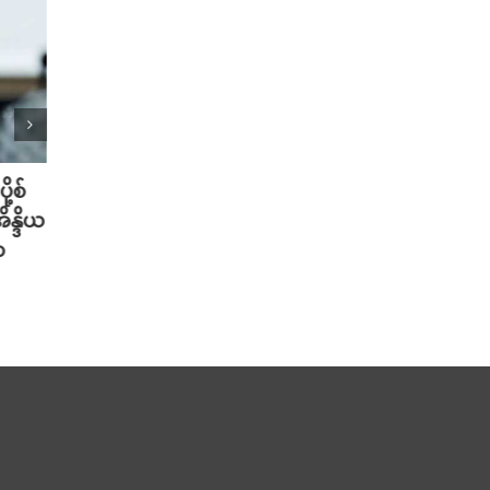
ု့စ်
တရုတ်မှာ AI စမတ်ဆောင်းဦးထုပ်
သိပ္ပ
ိန္ဒိယ
တွေ ဆောင်းလာတဲ့ အစားအစာ Deli
တဲ့ အ
ာ
သမားများ
ပါဝင်
သတိပ
August 6th, 2026
August 