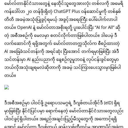
မော်လ်တာနိုင်ငံသားတွေနဲ့ နေထိုင်သူတွေအားလုံး တစ်လကို အမေရိ
ကန်ဒေါ်လာ ၂၀ တန်ဖိုးရှိတဲ့ ChatGPT Plus ဝန်ဆောင်မှုကို တစ်နှစ်
တိတိ အခမဲ့အသုံးပြုခွင့်ရမယ့် အခွင့်အရေးကြီး ပေါ်ပေါက်လာပါ
တယ်။ OpenAI နဲ့ မော်လ်တာအစိုးရတို့ ပူးပေါင်းပြီး “AI for All” ဆို
တဲ့ အစီအစဉ်ကို မေလမှာ စတင်လိုက်တာဖြစ်ပါတယ်။ ဒါပေမဲ့ ဒီ
လက်ဆောင်ကို ရဖို့အတွက် မော်လ်တာတက္ကသိုလ်က စီစဉ်ထားတဲ့
AI အခြေခံသင်တန်းကို အရင်ဆုံး ပြီးအောင် တက်ရမှာဖြစ်ပြီး အဲဒီ
သင်တန်းမှာ AI နည်းပညာကို နေ့စဉ်လူမှုဘဝနဲ့ လုပ်ငန်းခွင်တွေမှာ
ဘယ်လိုအသုံးချရမလဲဆိုတာကို အခမဲ့ သင်ကြားပေးသွားမှာဖြစ်ပါ
တယ်။
ဒီအစီအစဉ်မှာ ပါဝင်ဖို့ ဥရောပသမဂ္ဂရဲ့ ဒီဂျစ်တယ်အိုင်ဒီ (eID) ရှိရ
မှာဖြစ်ပြီး နိုင်ငံပြင်ပမှာ ရောက်နေတဲ့ မော်လ်တာနိုင်ငံသားတွေလည်း
ပါဝင်ခွင့်ရှိပါတယ်။ အရည်အချင်းပြည့်မီသူတွေကို အကောင့်ရရှိ
အောင် မော်လ်တာ ဒီဂျစ်တယ် ဆန်းသစ်တီထွင်မှု အာဏာပိုင်အဖွဲ့က