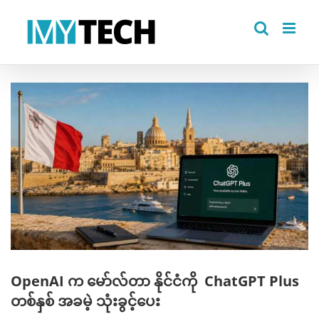
Skip
to
content
View
Larger
Image
OpenAI က မော်လ်တာ နိုင်ငံကို ChatGPT Plus
တစ်နှစ် အခမဲ့ သုံးခွင့်ပေး