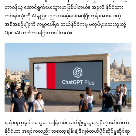
တာဝန်ယူ ဆောင်ရွက်ပေးသွားမှာဖြစ်ပါတယ်။ အခုလို နိုင်ငံသား
တစ်ရပ်လုံးကို AI နည်းပညာ အခမဲ့ပေးအပ်ပြီး တွန်းအားပေးတဲ့
အစီအစဉ်မျိုးကို ကမ္ဘာပေါ်မှာ ဘယ်နိုင်ငံကမှ မလုပ်ဖူးသေးဘူးလို့
OpenAI ဘက်က ပြောထားပါတယ်။
နည်းပညာမူဝါဒတွေမှာ အမြဲတမ်း လက်ဦးမှုယူလေ့ရှိတဲ့ မော်လ်တာ
နိုင်ငံဟာ အရင်ကလည်း ဘလော့ချိန်းနဲ့ ဒီဂျစ်တယ်ပိုင်ဆိုင်မှုဆိုင်ရာ