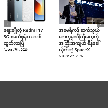
ဈေးချိုတဲ့ Redmi 17
အမေရိကန် ဆက်သွယ်
5G စမတ်ဖုန်း အသစ်
ရေးကုမ္ပဏီကြီးတွေကို
ထွက်လာပြီ
အကြီးအကျယ် စိန်ခေါ်
လိုက်တဲ့ SpaceX
August 7th, 2026
August 7th, 2026