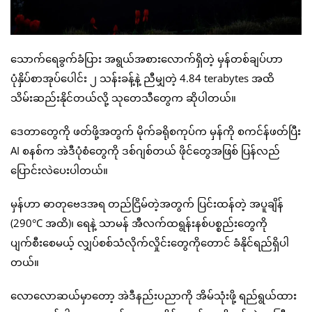
သောက်ရေခွက်ခံပြား အရွယ်အစားလောက်ရှိတဲ့ မှန်တစ်ချပ်ဟာ
ပုံနှိပ်စာအုပ်ပေါင်း ၂ သန်းခန့်နဲ့ ညီမျှတဲ့ 4.84 terabytes အထိ
သိမ်းဆည်းနိုင်တယ်လို့ သုတေသီတွေက ဆိုပါတယ်။
ဒေတာတွေကို ဖတ်ဖို့အတွက် မိုက်ခရိုစကုပ်က မှန်ကို စကင်န်ဖတ်ပြီး
AI စနစ်က အဲဒီပုံစံတွေကို ဒစ်ဂျစ်တယ် ဖိုင်တွေအဖြစ် ပြန်လည်
ပြောင်းလဲပေးပါတယ်။
မှန်ဟာ ဓာတုဗေဒအရ တည်ငြိမ်တဲ့အတွက် ပြင်းထန်တဲ့ အပူချိန်
(290°C အထိ)၊ ရေနဲ့ သာမန် အီလက်ထရွန်းနစ်ပစ္စည်းတွေကို
ပျက်စီးစေမယ့် လျှပ်စစ်သံလိုက်လှိုင်းတွေကိုတောင် ခံနိုင်ရည်ရှိပါ
တယ်။
လောလောဆယ်မှာတော့ အဲဒီနည်းပညာကို အိမ်သုံးဖို့ ရည်ရွယ်ထား