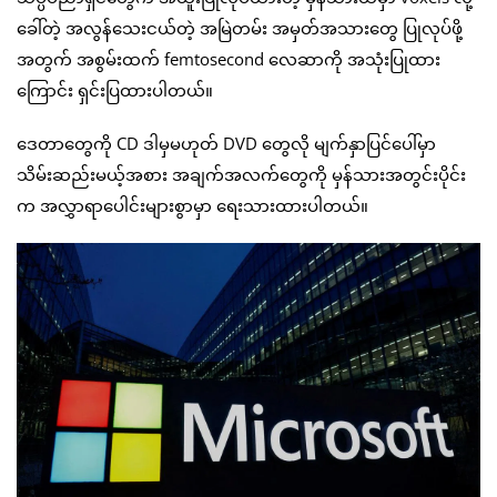
ခေါ်တဲ့ အလွန်သေးငယ်တဲ့ အမြဲတမ်း အမှတ်အသားတွေ ပြုလုပ်ဖို့
အတွက် အစွမ်းထက် femtosecond လေဆာကို အသုံးပြုထား
ကြောင်း ရှင်းပြထားပါတယ်။
ဒေတာတွေကို CD ဒါမှမဟုတ် DVD တွေလို မျက်နှာပြင်ပေါ်မှာ
သိမ်းဆည်းမယ့်အစား အချက်အလက်တွေကို မှန်သားအတွင်းပိုင်း
က အလွှာရာပေါင်းများစွာမှာ ရေးသားထားပါတယ်။