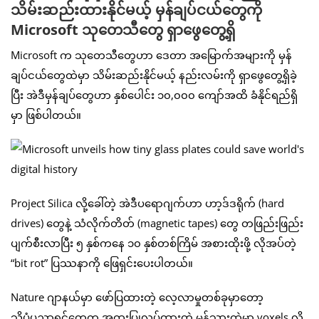
သိမ်းဆည်းထားနိုင်မယ့် မှန်ချပ်ငယ်တွေကို
Microsoft သုတေသီတွေ ရှာဖွေတွေ့ရှိ
Microsoft က သုတေသီတွေဟာ ဒေတာ အမြောက်အများကို မှန်
ချပ်ငယ်တွေထဲမှာ သိမ်းဆည်းနိုင်မယ့် နည်းလမ်းကို ရှာဖွေတွေ့ရှိခဲ့
ပြီး အဲဒီမှန်ချပ်တွေဟာ နှစ်ပေါင်း ၁၀,၀၀၀ ကျော်အထိ ခံနိုင်ရည်ရှိ
မှာ ဖြစ်ပါတယ်။
Project Silica လို့ခေါ်တဲ့ အဲဒီပရောဂျက်ဟာ ဟာ့ဒ်ဒရိုက် (hard
drives) တွေနဲ့ သံလိုက်တိတ် (magnetic tapes) တွေ တဖြည်းဖြည်း
ပျက်စီးလာပြီး ၅ နှစ်ကနေ ၁၀ နှစ်တစ်ကြိမ် အစားထိုးဖို့ လိုအပ်တဲ့
“bit rot” ပြဿနာကို ဖြေရှင်းပေးပါတယ်။
Nature ဂျာနယ်မှာ ဖော်ပြထားတဲ့ လေ့လာမှုတစ်ခုမှာတော့
သိပ္ပံပညာရှင်တွေက အထူးပြုလုပ်ထားတဲ့ မှန်သားထဲမှာ voxels လို့