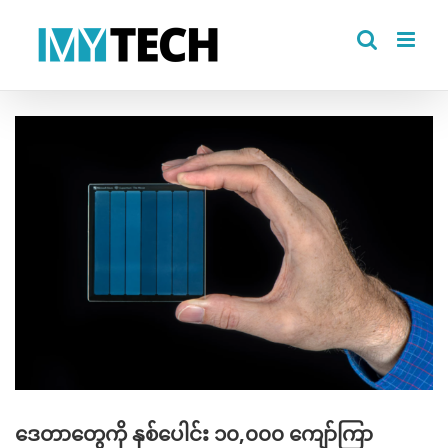
Skip
to
content
View
Larger
Image
ဒေတာတွေကို နှစ်ပေါင်း ၁၀,၀၀၀ ကျော်ကြာ