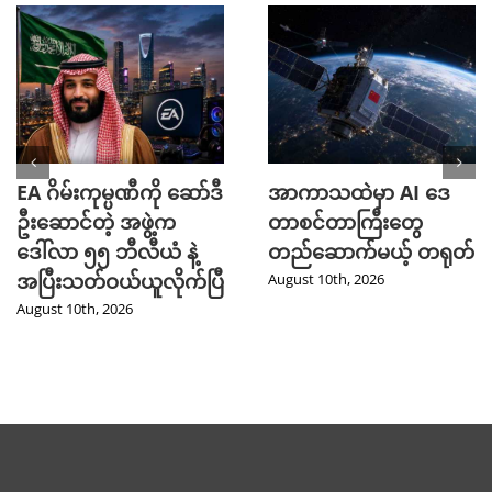
EA ဂိမ်းကုမ္ပဏီကို ဆော်ဒီ
အာကာသထဲမှာ AI ဒေ
ဦးဆောင်တဲ့ အဖွဲ့က
တာစင်တာကြီးတွေ
ဒေါ်လာ ၅၅ ဘီလီယံ နဲ့
တည်ဆောက်မယ့် တရုတ်
အပြီးသတ်ဝယ်ယူလိုက်ပြီ
August 10th, 2026
August 10th, 2026