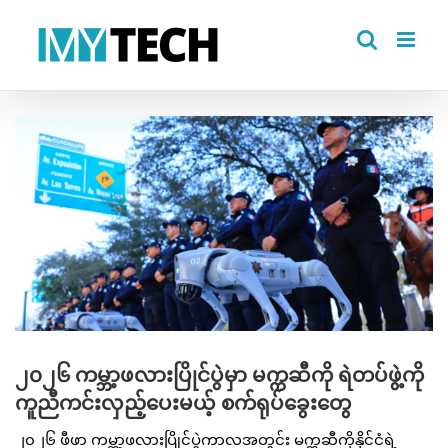
Skip
to
content
View
Larger
Image
၂၀၂၆ ကမ္ဘာ့ဖလားပြိုင်ပွဲမှာ မက္ကဆီကို ရဲတပ်ဖွဲ့ကို
ကူညီကင်းလှည့်ပေးမယ့် စက်ရုပ်ခွေးတွေ
၂၀၂၆ ဖီဖာ ကမ္ဘာ့ဖလားပြိုင်ပွဲကာလအတွင်း မက္ကဆီကိုနိုင်ငံရဲ့