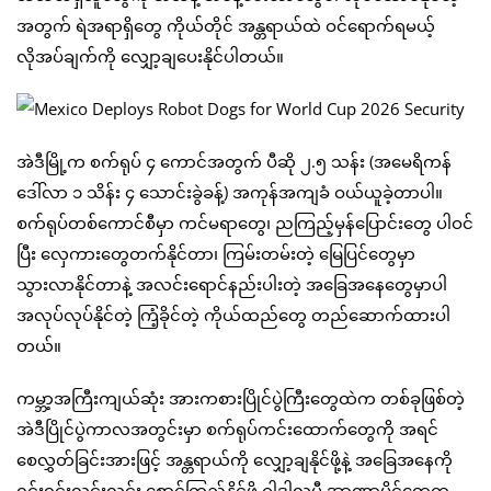
အတွက် ရဲအရာရှိတွေ ကိုယ်တိုင် အန္တရာယ်ထဲ ဝင်ရောက်ရမယ့်
လိုအပ်ချက်ကို လျှော့ချပေးနိုင်ပါတယ်။
အဲဒီမြို့က စက်ရုပ် ၄ ကောင်အတွက် ပီဆို ၂.၅ သန်း (အမေရိကန်
ဒေါ်လာ ၁ သိန်း ၄ သောင်းခွဲခန့်) အကုန်အကျခံ ဝယ်ယူခဲ့တာပါ။
စက်ရုပ်တစ်ကောင်စီမှာ ကင်မရာတွေ၊ ညကြည့်မှန်ပြောင်းတွေ ပါဝင်
ပြီး လှေကားတွေတက်နိုင်တာ၊ ကြမ်းတမ်းတဲ့ မြေပြင်တွေမှာ
သွားလာနိုင်တာနဲ့ အလင်းရောင်နည်းပါးတဲ့ အခြေအနေတွေမှာပါ
အလုပ်လုပ်နိုင်တဲ့ ကြံ့ခိုင်တဲ့ ကိုယ်ထည်တွေ တည်ဆောက်ထားပါ
တယ်။
ကမ္ဘာ့အကြီးကျယ်ဆုံး အားကစားပြိုင်ပွဲကြီးတွေထဲက တစ်ခုဖြစ်တဲ့
အဲဒီပြိုင်ပွဲကာလအတွင်းမှာ စက်ရုပ်ကင်းထောက်တွေကို အရင်
စေလွှတ်ခြင်းအားဖြင့် အန္တရာယ်ကို လျှော့ချနိုင်ဖို့နဲ့ အခြေအနေကို
ရှင်းရှင်းလင်းလင်း စောင့်ကြည့်နိုင်ဖို့ ဂွါဒါလုပီ အာဏာပိုင်တွေက