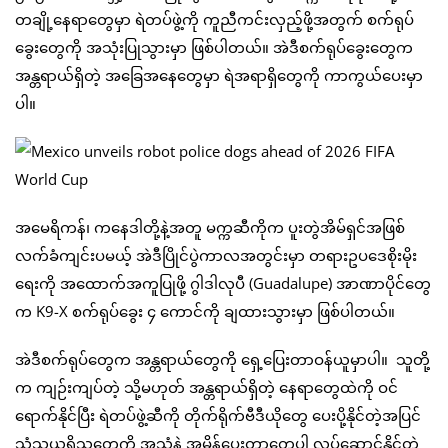
တချို့နေရာတွေမှာ ရဲတပ်ဖွဲ့ကို ကူညီကင်းလှည့်ဖို့အတွက် စက်ရုပ်
ခွေးတွေကို အသုံးပြုသွားမှာ ဖြစ်ပါတယ်။ အဲဒီစက်ရုပ်ခွေးတွေက
အန္တရာယ်ရှိတဲ့ အခြေအနေတွေမှာ ရဲအရာရှိတွေကို ကာကွယ်ပေးမှာ
ပါ။
အမေရိကန်၊ ကနေဒါတို့နဲ့အတူ မက္ကဆီကိုက ပူးတွဲအိမ်ရှင်အဖြစ်
လက်ခံကျင်းပမယ့် အဲဒီပြိုင်ပွဲကာလအတွင်းမှာ တရားဥပဒေစိုးမိုး
ရေးကို အထောက်အကူပြုဖို့ ဂွါဒါလုပီ (Guadalupe) အာဏာပိုင်တွေ
က K9-X စက်ရုပ်ခွေး ၄ ကောင်ကို ချထားသွားမှာ ဖြစ်ပါတယ်။
အဲဒီစက်ရုပ်တွေက အန္တရာယ်တွေကို ရှေ့ပြေးတာဝန်ယူမှာပါ။ သူတို့
က ကျဉ်းကျပ်တဲ့ သို့မဟုတ် အန္တရာယ်ရှိတဲ့ နေရာတွေထဲကို ဝင်
ရောက်နိုင်ပြီး ရဲတပ်ဖွဲ့ဆီကို တိုက်ရိုက်ဗီဒီယိုတွေ ပေးပို့နိုင်တဲ့အပြင်
သံသယရှိသူတွေကို အသံနဲ့ အမိန့်ပေးတာတွေပါ လုပ်ဆောင်နိုင်တဲ့