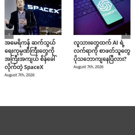
အမေရိကန် ဆက်သွယ်
လူသားတွေထက် AI ရဲ့
ရေးကုမ္ပဏီကြီးတွေကို
လက်ရာကို စာဖတ်သူတွေ
အကြီးအကျယ် စိန်ခေါ်
ပိုသဘောကျနေပြီလား?
လိုက်တဲ့ SpaceX
August 7th, 2026
August 7th, 2026