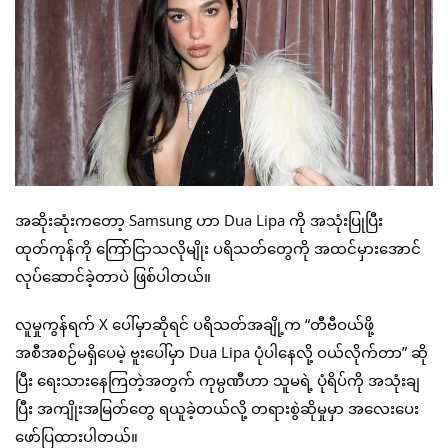
အဆိုးဆုံးကတော့ Samsung ဟာ Dua Lipa ကို အသုံးပြုပြီး
ထုတ်ကုန်ကို ကြော်ငြာသလိုမျိုး ပရိသတ်တွေကို အထင်မှားအောင်
လုပ်ဆောင်ခဲ့တာပဲ ဖြစ်ပါတယ်။
လူမှုကွန်ရက် X ပေါ်မှာဆိုရင် ပရိသတ်အချို့က “တီဗီဝယ်ဖို့
အစီအစဉ်မရှိပေမဲ့ ဗူးပေါ်မှာ Dua Lipa ပုံပါနေလို့ ဝယ်လိုက်တာ” ဆို
ပြီး ရေးသားနေကြတဲ့အတွက် ကုမ္ပဏီဟာ သူမရဲ့ ပုံရိပ်ကို အသုံးချ
ပြီး အကျိုးအမြတ်တွေ ရယူခဲ့တယ်လို့ တရားစွဲဆိုမှုမှာ အလေးပေး
ဖော်ပြထားပါတယ်။