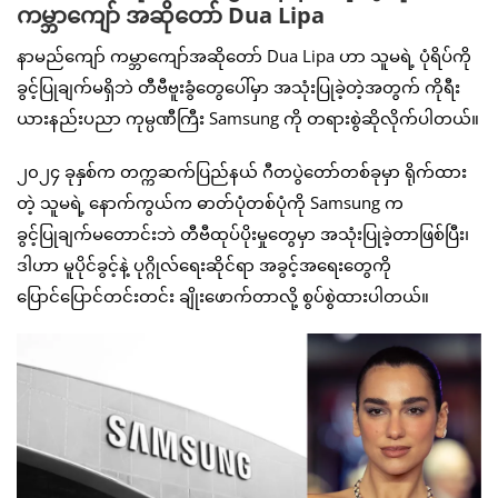
ကမ္ဘာကျော် အဆိုတော် Dua Lipa
နာမည်ကျော် ကမ္ဘာကျော်အဆိုတော် Dua Lipa ဟာ သူမရဲ့ ပုံရိပ်ကို
ခွင့်ပြုချက်မရှိဘဲ တီဗီဗူးခွံတွေပေါ်မှာ အသုံးပြုခဲ့တဲ့အတွက် ကိုရီး
ယားနည်းပညာ ကုမ္ပဏီကြီး Samsung ကို တရားစွဲဆိုလိုက်ပါတယ်။
၂၀၂၄ ခုနှစ်က တက္ကဆက်ပြည်နယ် ဂီတပွဲတော်တစ်ခုမှာ ရိုက်ထား
တဲ့ သူမရဲ့ နောက်ကွယ်က ဓာတ်ပုံတစ်ပုံကို Samsung က
ခွင့်ပြုချက်မတောင်းဘဲ တီဗီထုပ်ပိုးမှုတွေမှာ အသုံးပြုခဲ့တာဖြစ်ပြီး၊
ဒါဟာ မူပိုင်ခွင့်နဲ့ ပုဂ္ဂိုလ်ရေးဆိုင်ရာ အခွင့်အရေးတွေကို
ပြောင်ပြောင်တင်းတင်း ချိုးဖောက်တာလို့ စွပ်စွဲထားပါတယ်။