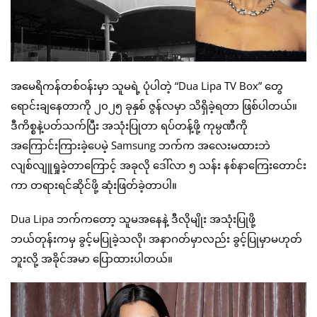
အမေရိကန်တစ်ဝန်းမှာ သူမရဲ့ ပုံပါတဲ့ “Dua Lipa TV Box” တွေ
ရောင်းချနေတာကို ၂၀၂၅ ခုနှစ် ဇွန်လမှာ သိရှိခဲ့ရတာ ဖြစ်ပါတယ်။
ဒီကိစ္စနဲ့ပတ်သက်ပြီး အသုံးပြုတာ ရပ်တန့်ဖို့ ကုမ္ပဏီကို
အကြောင်းကြားခဲ့ပေမဲ့ Samsung ဘက်က အလေးမထားဘဲ
လျစ်လျူရှုခဲ့တာကြောင့် အခုလို ဒေါ်လာ ၅ သန်း နစ်နာကြေးတောင်း
ကာ တရားရင်ဆိုင်ဖို့ ဆုံးဖြတ်ခဲ့တာပါ။
Dua Lipa ဘက်ကတော့ သူမအနေနဲ့ ဒီလိုမျိုး အသုံးပြုဖို့
ဘယ်တုန်းကမှ ခွင့်မပြုခဲ့သလို၊ အနာဂတ်မှာလည်း ခွင့်ပြုမှာမဟုတ်
ဘူးလို့ အခိုင်အမာ ပြောထားပါတယ်။