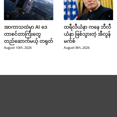
အာကာသထဲမှာ AI ဒေ
ထရီလီယံနာ ကနေ ဘီလီ
တာစင်တာကြီးတွေ
ယံနာ ဖြစ်သွားတဲ့ အီလွန်
တည်ဆောက်မယ့် တရုတ်
မက်စ်
August 10th, 2026
August 8th, 2026