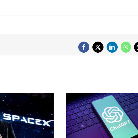
Facebook
X
LinkedIn
What