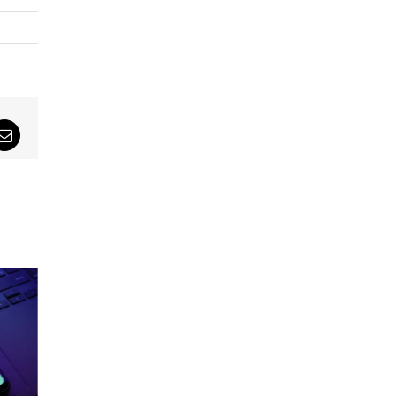
sApp
Email