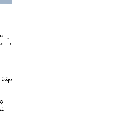
ာတော့
ှန်းထား
ုးရိမ်
ာ့
တယ်။