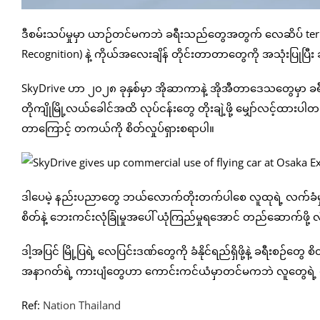
ဒီစမ်းသပ်မှုမှာ ယာဉ်တင်မကဘဲ ခရီးသည်တွေအတွက် လေဆိပ် term
Recognition) နဲ့ ကိုယ်အလေးချိန် တိုင်းတာတာတွေကို အသုံးပြုပြီး 
SkyDrive ဟာ ၂၀၂၈ ခုနှစ်မှာ အိုဆာကာနဲ့ အိုအီတာဒေသတွေမှာ ခရီး
တိုကျိုမြို့လယ်ခေါင်အထိ လုပ်ငန်းတွေ တိုးချဲ့ဖို့ မျှော်လင့်ထားပါတယ
တာကြောင့် တကယ်ကို စိတ်လှုပ်ရှားစရာပါ။
ဒါပေမဲ့ နည်းပညာတွေ ဘယ်လောက်တိုးတက်ပါစေ လူထုရဲ့ လက်ခံမှုက 
စိတ်နဲ့ ဘေးကင်းလုံခြုံမှုအပေါ် ယုံကြည်မှုရအောင် တည်ဆောက်ဖိ
ဒါ့အပြင် မြို့ပြရဲ့ လေပြင်းဒဏ်တွေကို ခံနိုင်ရည်ရှိဖို့နဲ့ ခရီးစဉ
အနာဂတ်ရဲ့ ကားပျံတွေဟာ ကောင်းကင်ယံမှာတင်မကဘဲ လူတွေရဲ့ စိတ်ထ
Ref:
Nation Thailand