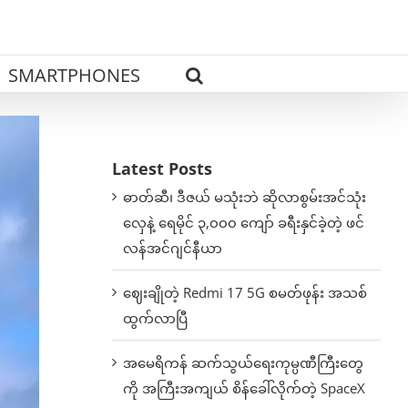
SMARTPHONES
Latest Posts
ဓာတ်ဆီ၊ ဒီဇယ် မသုံးဘဲ ဆိုလာစွမ်းအင်သုံး
လှေနဲ့ ရေမိုင် ၃,၀၀၀ ကျော် ခရီးနှင်ခဲ့တဲ့ ဖင်
လန်အင်ဂျင်နီယာ
ဈေးချိုတဲ့ Redmi 17 5G စမတ်ဖုန်း အသစ်
ထွက်လာပြီ
အမေရိကန် ဆက်သွယ်ရေးကုမ္ပဏီကြီးတွေ
ကို အကြီးအကျယ် စိန်ခေါ်လိုက်တဲ့ SpaceX