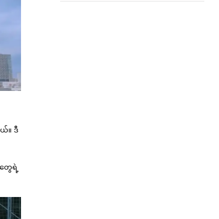
ယ်။ ဒီ
တွေရဲ့