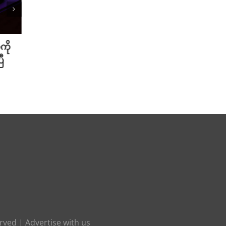
ကို
Meta ရဲ့ AI မော်ဒယ် အင်တာနက်
Xiao
ီ
ချိတ်ဆက်ကာ အခြားကုမ္ပဏီတစ်ခု
ဆာနဲ့
ကို ဟက်ခ်လုပ်ခဲ့
Redmi
August 6th, 2026
August 
erved |
Advertise with us