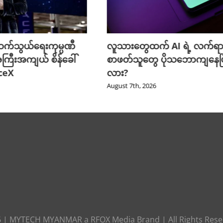
က်သွယ်ရေးကုမ္ပဏီ
လူသားတွေထက် AI ရဲ့ လက်ရာ
ကြီးအကျယ် စိန်ခေါ်
စာဖတ်သူတွေ ပိုသဘောကျနေပြ
aceX
လား?
August 7th, 2026
6
|
MYTECH MYANMAR
a
RFOX Media
Brand | All Rights Res