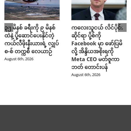
၃၅ မိနစ် ခရီးကို ၉ မိနစ်
ကလေးသူငယ် လိင်ပိုင်း
ထဲနဲ့ ပို့ဆောင်ပေးနိုင်တဲ့
ဆိုင်ရာ ပို့စ်ကို
ကယ်လီဖိုးနီးယားရဲ့ လျှပ်
Facebook မှာ ဖော်ပြမိ
စ-စ် တက္ကစီ လေယာဉ်
လို့ အိန္ဒိယအစိုးရကို
Meta CEO မတ်ဇူကာ
August 6th, 2026
ဘတ် တောင်းပန်
August 6th, 2026