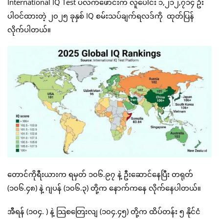
International IQ Test ပလက်ဖောင်းက လူပေါင်း ၁,၂၁၂,၇၁၄ ဦး
ပါဝင်ထားတဲ့ ၂၀၂၅ ခုနှစ် IQ စမ်းသပ်ချက်ရလဒ်ကို ထုတ်ပြန်
လိုက်ပါတယ်။
တောင်ကိုရီးယားက ရမှတ် ၁၀၆.၉၇ နဲ့ ဦးဆောင်နေပြီး တရုတ်
(၁၀၆.၄၈) နဲ့ ဂျပန် (၁၀၆.၃) တို့က နောက်ကနေ လိုက်နေပါတယ်။
အီရန် (၁၀၄. ) နဲ့ သြစတြေးလျ (၁၀၄.၄၅) တို့က ထိပ်တန်း ၅ နိုင်ငံ