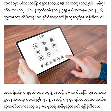
စာရင်းမှာ ပါဝင်လာပြီး ရုရှား (၁၀၃.၇၈)၊ စင်ကာပူ (၁၀၃.၅၆)၊ မွန်ဂိုး
လီးယား (၁၀၂.၆၁)၊ နယူးဇီလန် (၁၀၂.၃၅) နဲ့ ဗီယက်နမ် (၁၀၂.၂၆)
တို့ကတော့ ထိပ်တန်း ၁၀ နိုင်ငံစာရင်းကို ဖြည့်ဆည်းပေးခဲ့ပါတယ်။
အမေရိကန်က ရမှတ် ၁၀၁.၀၄ နဲ့ အဆင့် ၁၈ မှာ ရှိနေပြီး ဥဇဘက်က
စ္စတန်ကတော့ ရမှတ် ၉၆.၅၁ နဲ့ အဆင့် ၇၅ မှာ ရပ်တည်နေပါတယ်။
ဆိုမာလီယာကတော့ ၈၃.၈၄ မှတ်နဲ့ အနိမ့်ဆုံးရမှတ် ရရှိခဲ့ပါတယ်။