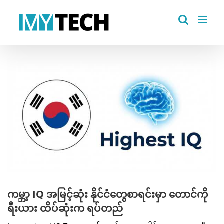
Skip
to
content
View
Larger
Image
ကမ္ဘာ့ IQ အမြင့်ဆုံး နိုင်ငံတွေစာရင်းမှာ တောင်ကို
ရီးယား ထိပ်ဆုံးက ရပ်တည်