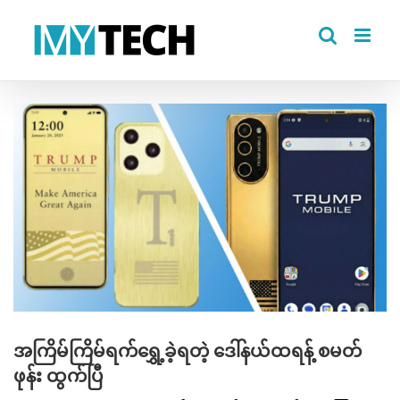
Skip
to
content
View
Larger
Image
အကြိမ်ကြိမ်ရက်ရွှေ့ခဲ့ရတဲ့ ဒေါ်နယ်ထရန့် စမတ်
ဖုန်း ထွက်ပြီ