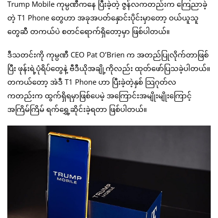
Trump Mobile ကုမ္ပဏီကနေ ပြီးခဲ့တဲ့ ဇွန်လကတည်းက ကြေညာခဲ့
တဲ့ T1 Phone တွေဟာ အခုအပတ်နှောင်းပိုင်းမှာတော့ ဝယ်ယူသူ
တွေဆီ တကယ်ပဲ စတင်ရောက်ရှိတော့မှာ ဖြစ်ပါတယ်။
ဒီသတင်းကို ကုမ္ပဏီ CEO Pat O’Brien က အတည်ပြုလိုက်တာဖြစ်
ပြီး ဖုန်းရဲ့ပုံရိပ်တွေနဲ့ ဗီဒီယိုအချို့ကိုလည်း ထုတ်ဖော်ပြသခဲ့ပါတယ်။
တကယ်တော့ အဲဒီ T1 Phone ဟာ ပြီးခဲ့တဲ့နှစ် သြဂုတ်လ
ကတည်းက ထွက်ရှိရမှာဖြစ်ပေမဲ့ အကြောင်းအမျိုးမျိုးကြောင့်
အကြိမ်ကြိမ် ရက်ရွှေ့ဆိုင်းခဲ့ရတာ ဖြစ်ပါတယ်။