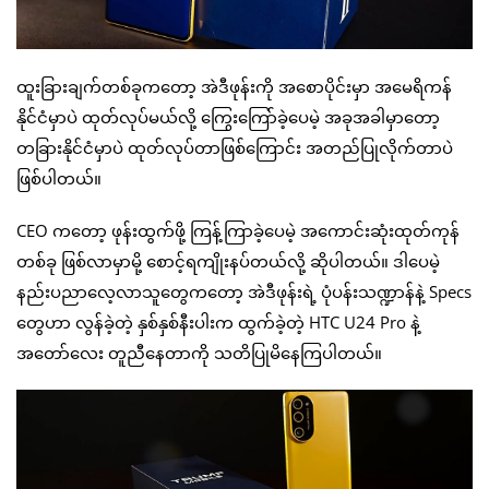
ထူးခြားချက်တစ်ခုကတော့ အဲဒီဖုန်းကို အစောပိုင်းမှာ အမေရိကန်
နိုင်ငံမှာပဲ ထုတ်လုပ်မယ်လို့ ကြွေးကြော်ခဲ့ပေမဲ့ အခုအခါမှာတော့
တခြားနိုင်ငံမှာပဲ ထုတ်လုပ်တာဖြစ်ကြောင်း အတည်ပြုလိုက်တာပဲ
ဖြစ်ပါတယ်။
CEO ကတော့ ဖုန်းထွက်ဖို့ ကြန့်ကြာခဲ့ပေမဲ့ အကောင်းဆုံးထုတ်ကုန်
တစ်ခု ဖြစ်လာမှာမို့ စောင့်ရကျိုးနပ်တယ်လို့ ဆိုပါတယ်။ ဒါပေမဲ့
နည်းပညာလေ့လာသူတွေကတော့ အဲဒီဖုန်းရဲ့ ပုံပန်းသဏ္ဍာန်နဲ့ Specs
တွေဟာ လွန်ခဲ့တဲ့ နှစ်နှစ်နီးပါးက ထွက်ခဲ့တဲ့ HTC U24 Pro နဲ့
အတော်လေး တူညီနေတာကို သတိပြုမိနေကြပါတယ်။