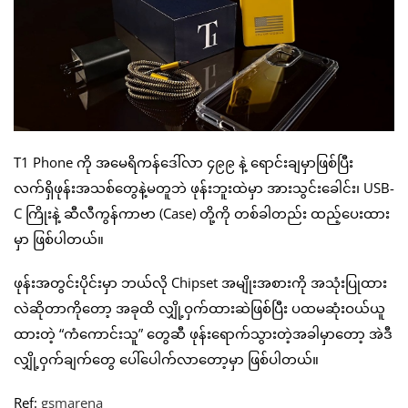
T1 Phone ကို အမေရိကန်ဒေါ်လာ ၄၉၉ နဲ့ ရောင်းချမှာဖြစ်ပြီး
လက်ရှိဖုန်းအသစ်တွေနဲ့မတူဘဲ ဖုန်းဘူးထဲမှာ အားသွင်းခေါင်း၊ USB-
C ကြိုးနဲ့ ဆီလီကွန်ကာဗာ (Case) တို့ကို တစ်ခါတည်း ထည့်ပေးထား
မှာ ဖြစ်ပါတယ်။
ဖုန်းအတွင်းပိုင်းမှာ ဘယ်လို Chipset အမျိုးအစားကို အသုံးပြုထား
လဲဆိုတာကိုတော့ အခုထိ လျှို့ဝှက်ထားဆဲဖြစ်ပြီး ပထမဆုံးဝယ်ယူ
ထားတဲ့ “ကံကောင်းသူ” တွေဆီ ဖုန်းရောက်သွားတဲ့အခါမှာတော့ အဲဒီ
လျှို့ဝှက်ချက်တွေ ပေါ်ပေါက်လာတော့မှာ ဖြစ်ပါတယ်။
Ref:
gsmarena