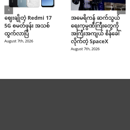
ဈေးချိုတဲ့ Redmi 17
အမေရိကန် ဆက်သွယ်
5G စမတ်ဖုန်း အသစ်
ရေးကုမ္ပဏီကြီးတွေကို
ထွက်လာပြီ
အကြီးအကျယ် စိန်ခေါ်
လိုက်တဲ့ SpaceX
August 7th, 2026
August 7th, 2026