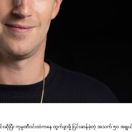
ောင်းဆိုပြီး ကုမ္ပဏီဝင်းထဲကနေ ထွက်ခွာဖို့ ငြင်းဆန်ခဲ့တဲ့ အသက် ၅၀ အရွယ