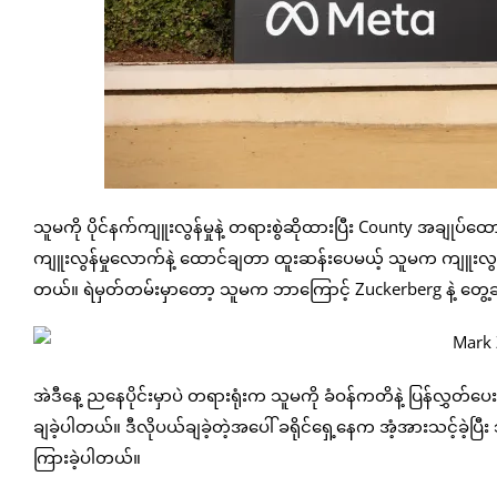
သူမကို ပိုင်နက်ကျူးလွန်မှုနဲ့ တရားစွဲဆိုထားပြီး County အချုပ်ထေ
ကျူးလွန်မှုလောက်နဲ့ ထောင်ချတာ ထူးဆန်းပေမယ့် သူမက ကျူးလွန်ကြော
တယ်။ ရဲမှတ်တမ်းမှာတော့ သူမက ဘာကြောင့် Zuckerberg နဲ့ တွေ
အဲဒီနေ့ ညနေပိုင်းမှာပဲ တရားရုံးက သူမကို ခံဝန်ကတိနဲ့ ပြန်လွှတ်ပေးခဲ့
ချခဲ့ပါတယ်။ ဒီလိုပယ်ချခဲ့တဲ့အပေါ် ခရိုင်ရှေ့နေက အံ့အားသင့်ခဲ့ပ
ကြားခဲ့ပါတယ်။