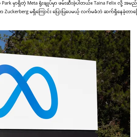
k မှာရှိတဲ့ Meta ရုံးချုပ်မှာ ဖမ်းဆီးခဲ့ပါတယ်။ Taina Felix လို့ အမည
ွေက Zuckerberg မရှိကြောင်း ပြောပြပေမယ့် လက်မခံဘဲ ဆက်ရှိနေခဲ့တာကြ