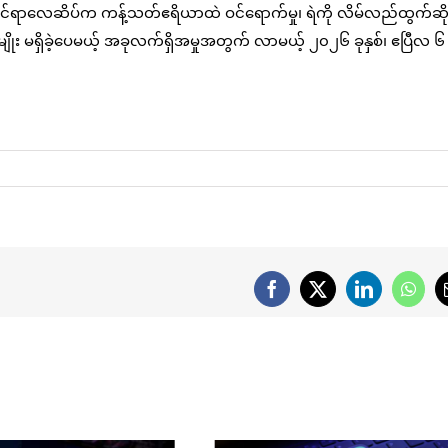
ုင်ရာလေဆိပ်က ကန့်သတ်ဧရိယာထဲ ဝင်ရောက်မှု၊ ရဲကို လိမ်လည်ထွက်ဆို
တာမျိုး မရှိခဲ့ပေမယ့် အခုလက်ရှိအမှုအတွက် လာမယ့် ၂၀၂၆ ခုနှစ်၊ ဧပြီလ 
Facebook
X
LinkedIn
What