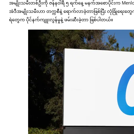
အမျိုးသမီးတစ်ဦးကို ဇန်နဝါရီ ၅ ရက်နေ့ မနက်အစောပိုင်းက Menlo Par
အဲဒီအမျိုးသမီးဟာ တက္ကစီနဲ့ ရောက်လာခဲ့တာဖြစ်ပြီး လုံခြုံရေးတ
ရဲတွေက ပိုင်နက်ကျူးလွန်မှုနဲ့ ဖမ်းဆီးခဲ့တာ ဖြစ်ပါတယ်။