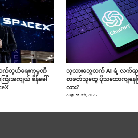
က်သွယ်ရေးကုမ္ပဏီ
လူသားတွေထက် AI ရဲ့ လက်ရာ
ကြီးအကျယ် စိန်ခေါ်
စာဖတ်သူတွေ ပိုသဘောကျနေပြ
aceX
လား?
August 7th, 2026