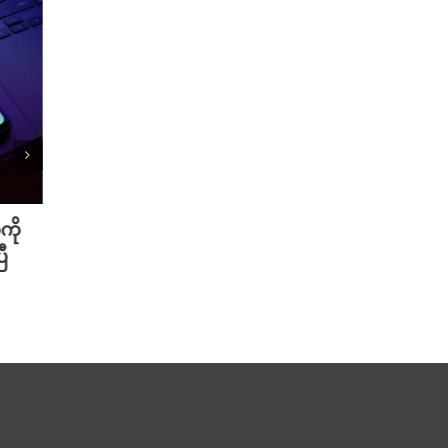
ကို
Meta ရဲ့ AI မော်ဒယ် အင်တာနက်
Xiao
ီ
ချိတ်ဆက်ကာ အခြားကုမ္ပဏီတစ်ခု
ဆာနဲ့
ကို ဟက်ခ်လုပ်ခဲ့
Redmi
August 6th, 2026
August 