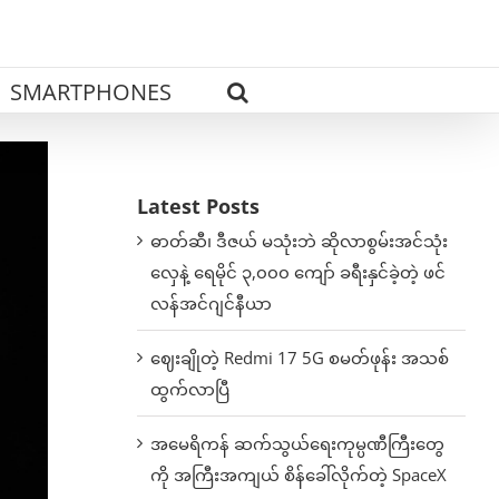
SMARTPHONES
Latest Posts
ဓာတ်ဆီ၊ ဒီဇယ် မသုံးဘဲ ဆိုလာစွမ်းအင်သုံး
လှေနဲ့ ရေမိုင် ၃,၀၀၀ ကျော် ခရီးနှင်ခဲ့တဲ့ ဖင်
လန်အင်ဂျင်နီယာ
ဈေးချိုတဲ့ Redmi 17 5G စမတ်ဖုန်း အသစ်
ထွက်လာပြီ
အမေရိကန် ဆက်သွယ်ရေးကုမ္ပဏီကြီးတွေ
ကို အကြီးအကျယ် စိန်ခေါ်လိုက်တဲ့ SpaceX