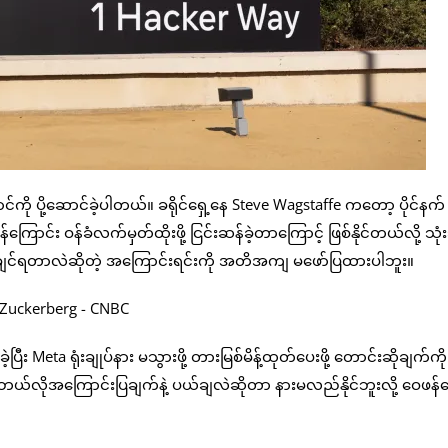
ာင်ကို ပို့ဆောင်ခဲ့ပါတယ်။ ခရိုင်ရှေ့နေ Steve Wagstaffe ကတော့ ပိုင်နက်
င်း ဝန်ခံလက်မှတ်ထိုးဖို့ ငြင်းဆန်ခဲ့တာကြောင့် ဖြစ်နိုင်တယ်လို့ သုံ
့ချင်ရတာလဲဆိုတဲ့ အကြောင်းရင်းကို အတိအကျ မဖော်ပြထားပါဘူး။
ပြီး Meta ရုံးချုပ်နား မသွားဖို့ တားမြစ်မိန့်ထုတ်ပေးဖို့ တောင်းဆိုချက်ကိ
ြီး ဘယ်လိုအကြောင်းပြချက်နဲ့ ပယ်ချလဲဆိုတာ နားမလည်နိုင်ဘူးလို့ ဝေဖန်