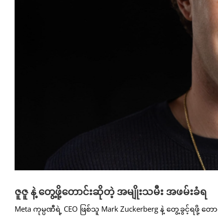
ဇူဇူ နဲ့ တွေ့ဖို့တောင်းဆိုတဲ့ အမျိုးသမီး အဖမ်းခံရ
Meta ကုမ္ပဏီရဲ့ CEO ဖြစ်သူ Mark Zuckerberg နဲ့ တွေ့ခွင့်ရဖို့ တ