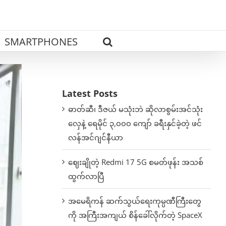
SMARTPHONES
Latest Posts
ဓာတ်ဆီ၊ ဒီဇယ် မသုံးဘဲ ဆိုလာစွမ်းအင်သုံး
လှေနဲ့ ရေမိုင် ၃,၀၀၀ ကျော် ခရီးနှင်ခဲ့တဲ့ ဖင်
လန်အင်ဂျင်နီယာ
ဈေးချိုတဲ့ Redmi 17 5G စမတ်ဖုန်း အသစ်
ထွက်လာပြီ
အမေရိကန် ဆက်သွယ်ရေးကုမ္ပဏီကြီးတွေ
ကို အကြီးအကျယ် စိန်ခေါ်လိုက်တဲ့ SpaceX