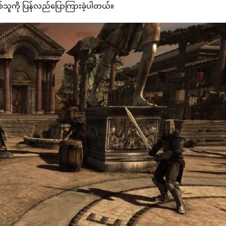
ြစ်သူကို ပြန်လည်ပြောကြားခဲ့ပါတယ်။