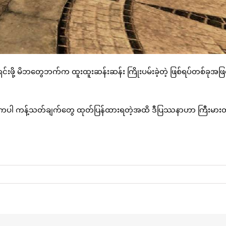
ှင်းဖို့ မိဘတွေဘက်က ထူးထူးဆန်းဆန်း ကြိုးပမ်းခဲ့တဲ့ ဖြစ်ရပ်တစ်ခုအဖြစ
စိုးရဘက်ကပါ ကန့်သတ်ချက်တွေ ထုတ်ပြန်ထားရတဲ့အထိ ဒီပြဿနာဟာ ကြီးမားတ