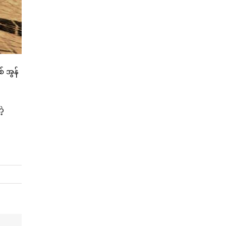
် အွန်
ဲ့