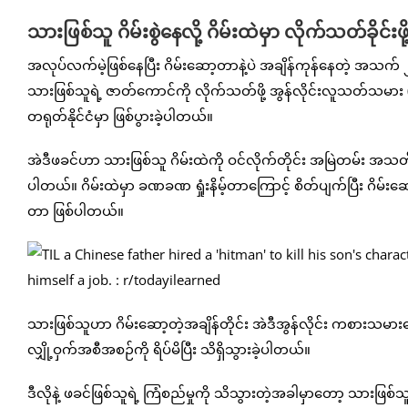
သားဖြစ်သူ ဂိမ်းစွဲနေလို့ ဂိမ်းထဲမှာ လိုက်သတ်ခိုင်
အလုပ်လက်မဲ့ဖြစ်နေပြီး ဂိမ်းဆော့တာနဲ့ပဲ အချိန်ကုန်နေတဲ့ အသက် ၂၃ 
သားဖြစ်သူရဲ့ ဇာတ်ကောင်ကို လိုက်သတ်ဖို့ အွန်လိုင်းလူသတ်သမား (ဂ
တရုတ်နိုင်ငံမှာ ဖြစ်ပွားခဲ့ပါတယ်။
အဲဒီဖခင်ဟာ သားဖြစ်သူ ဂိမ်းထဲကို ဝင်လိုက်တိုင်း အမြဲတမ်း အသတ်ခ
ပါတယ်။ ဂိမ်းထဲမှာ ခဏခဏ ရှုံးနိမ့်တာကြောင့် စိတ်ပျက်ပြီး ဂိမ်းဆေ
တာ ဖြစ်ပါတယ်။
သားဖြစ်သူဟာ ဂိမ်းဆော့တဲ့အချိန်တိုင်း အဲဒီအွန်လိုင်း ကစားသမာ
လျှို့ဝှက်အစီအစဉ်ကို ရိပ်မိပြီး သိရှိသွားခဲ့ပါတယ်။
ဒီလိုနဲ့ ဖခင်ဖြစ်သူရဲ့ ကြံစည်မှုကို သိသွားတဲ့အခါမှာတော့ သားဖ