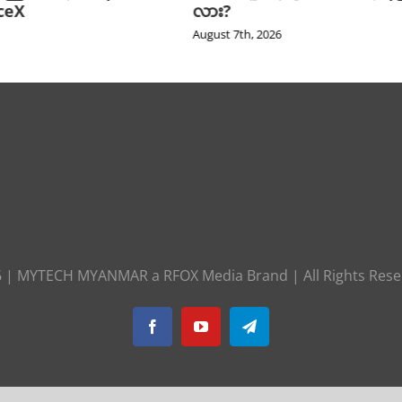
aceX
လား?
August 7th, 2026
6
|
MYTECH MYANMAR
a
RFOX Media
Brand | All Rights Res
Facebook
YouTube
Telegram