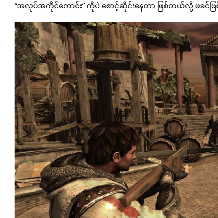
“အလုပ်အကိုင်ကောင်း” ကိုပဲ စောင့်ဆိုင်းနေတာ ဖြစ်တယ်လို့ ဖခင်ဖ