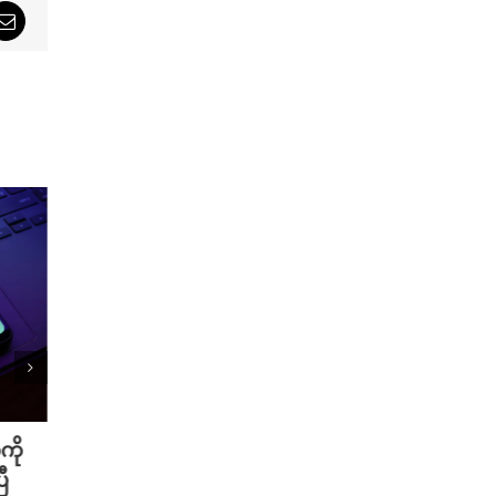
sApp
Email
ကို
Meta ရဲ့ AI မော်ဒယ် အင်တာနက်
Xiao
ီ
ချိတ်ဆက်ကာ အခြားကုမ္ပဏီတစ်ခု
ဆာနဲ့