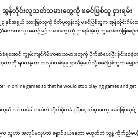
းဖို့ အွန်လိုင်းလူသတ်သမားတွေကို ဖခင်ဖြစ်သူ ငှားရမ်း
နှစ်အရွယ် သားဖြစ်သူကို စိတ်ပူလွန်းလို့ ဖခင်ဖြစ်သူက အွန်လိုင်းဂိမ်းထ
ိမ်းကစားသူ အဆင့်မြင့်သမားတွေ) ကို ငှားရမ်းခဲ့တဲ့ ထူးဆန်းတဲ့ဖြစ်စဉ်
ံရအောင် ကျွမ်းကျင်ဂိမ်းကစားသမားတွေကို ပိုက်ဆံပေးပြီး ခိုင်းစေခဲ့တ
ာ့တာကို ရပ်တန့်ကာ အလုပ်တစ်ခုခု ရှာလိမ့်မယ်လို့ ဖခင်ဖြစ်သူက မျှော်လင
းတွေဆီကပဲ ထပ်ခါတလဲလဲ တိုက်ခိုက်ခံရပြီးနောက်မှာတော့ ဖခင်ဖြစ်သူရဲ့
ြစ်သူက သူဟာ အလုပ်မလုပ်ဘဲ ရှောင်ဖယ်နေတာ မဟုတ်ဘဲ သူ့နဲ့ ကိုက်ညီမယ့