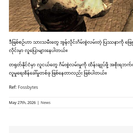
ဒီဖြစ်စဉ်ဟာ သားသမီးတွေ အွန်လိုင်းဂိမ်းစွဲလမ်းတဲ့ ပြဿနာကို ဖြေရ
လိုင်းမှာ လူပြောများနေပါတယ်။
တရုတ်နိုင်ငံမှာ လူငယ်တွေ ဂိမ်းစွဲလမ်းမှုကို ထိန်းချုပ်ဖို့ အ
လူမှုရေးစိန်ခေါ်မှုတစ်ခု ဖြစ်နေတာလည်း ဖြစ်ပါတယ်။
Ref:
Fossbytes
May 27th, 2026
|
News