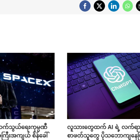
Facebook
X
LinkedIn
What
က်သွယ်ရေးကုမ္ပဏီ
လူသားတွေထက် AI ရဲ့ လက်ရာ
ကြီးအကျယ် စိန်ခေါ်
စာဖတ်သူတွေ ပိုသဘောကျနေပြ