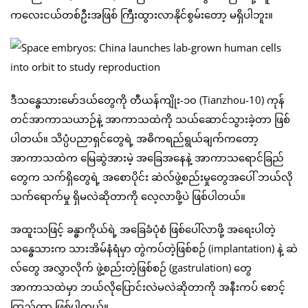
ကလေးငယ်တစ်ဦးအဖြစ် ကြီးထွားလာနိုင်စွမ်းတော့ မရှိပါဘူး။
ဒီသန္ဓေသားမော်ဒယ်တွေကို တီယန်ကျိုး-၁၀ (Tianzhou-10) ကုန်
တင်အာကာသယာဉ်နဲ့ အာကာသထဲကို သယ်ဆောင်သွားခဲ့တာ ဖြစ်
ပါတယ်။ သိပ္ပံပညာရှင်တွေရဲ့ အဓိကရည်ရွယ်ချက်ကတော့
အာကာသထဲက မြေဆွဲအားမဲ့ အခြေအနေနဲ့ အာကာသရောင်ခြည်
တွေက သက်ရှိတွေရဲ့ အစောပိုင်း ဆဲလ်ဖွဲ့စည်းမှုတွေအပေါ် ဘယ်လို
သက်ရောက်မှု ရှိမလဲဆိုတာကို လေ့လာဖို့ပဲ ဖြစ်ပါတယ်။
အထူးသဖြင့် ခန္ဓာကိုယ်ရဲ့ အခြေခံပုံစံ ဖြစ်ပေါ်လာဖို့ အရေးပါတဲ့
သန္ဓေသားက သားအိမ်နံရံမှာ တွဲကပ်တဲ့ဖြစ်စဉ် (implantation) နဲ့ ဆဲ
လ်တွေ အလွှာလိုက် ဖွဲ့စည်းတဲ့ဖြစ်စဉ် (gastrulation) တွေ
အာကာသထဲမှာ ဘယ်လိုပြောင်းလဲမလဲဆိုတာကို အနီးကပ် စောင့်
ကြည့်တာ ဖြစ်ပါတယ်။