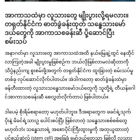
အာကာသထဲမှာ လူသားတွေ မျိုးပွားလို့ရမလား။
တရုတ်နိုင်ငံက ဓာတ်ခွဲခန်းထုတ် သန္ဓေသားမော်
ဒယ်တွေကို အာကာသစခန်းဆီ ပို့ဆောင်ပြီး
စမ်းသပ်
အနာဂတ်မှာ လူသားတွေ အာကာသထဲအထိ နယ်မြေချဲ့ထွင် နေထိုင်
လာကြတဲ့အခါ မျိုးပွားမှုဖြစ်စဉ်က ဘယ်လိုဖြစ်လာမလဲဆိုတာကို
သိပ္ပံနည်းကျ စူးစမ်းဖို့အတွက် တရုတ်နိုင်ငံက ထူးခြားတဲ့ စမ်းသပ်မှု
တစ်ခု လုပ်ဆောင်လိုက်ပါတယ်။ အဲဒါကတော့ ဓာတ်ခွဲခန်းထဲမှာ
ဖန်တီးထားတဲ့ လူသားသန္ဓေသားမော်ဒယ်တွေကို သူတို့ရဲ့ တီယန်ဂေါ
င်အာကာသစခန်းဆီ စေလွှတ်လိုက်တာပဲ ဖြစ်ပါတယ်။
ဒါပေမဲ့ စိုးရိမ်စရာတော့ မဟုတ်ပါဘူး။ ဒီအရာတွေက ဖခင်ရဲ့သုက်
ပိုးနဲ့ မိခင်ရဲ့သားဥ ပေါင်းစပ်ပြီး ဖြစ်လာတဲ့ သန္ဓေသားစစ်စစ်တွေ
မဟုတ်ဘဲ၊ သန္ဓေသားရဲ့ အစောပိုင်းကြီးထွားမှုကို အတုယူထားတဲ့
ပင်စည်ဆဲလ် (stem cell) အခြေခံ မော်ဒယ်တွေသာ ဖြစ်လို့ လူသား