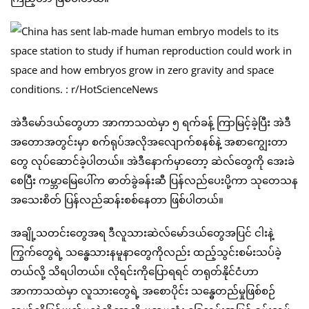
အဲဒီမော်ဒယ်တွေဟာ အာကာသထဲမှာ ၅ ရက်ခန့် ကြာမြင့်ခဲ့ပြီး အဲဒီ
အတောအတွင်းမှာ စက်ရုပ်အလိုအလျောက်စနစ်နဲ့ အစာကျွေးတာ
တွေ လုပ်ဆောင်ခဲ့ပါတယ်။ အဲဒီနောက်မှာတော့ ဆဲလ်တွေကို အေးခဲ
စေပြီး ကမ္ဘာမြေပေါ်က ဓာတ်ခွဲခန်းဆီ ပြန်လည်ပေးပို့ကာ သုတေသန
အသေးစိတ် ပြန်လည်ဆန်းစစ်နေတာ ဖြစ်ပါတယ်။
အချို့သတင်းတွေအရ ဒီလူသားဆဲလ်မော်ဒယ်တွေအပြင် ငါးနဲ့
ကြွက်တွေရဲ့ သန္ဓေသားနမူနာတွေကိုလည်း ထည့်သွင်းစမ်းသပ်ခဲ့
တယ်လို့ သိရပါတယ်။ လိုရင်းကိုပြောရရင် တရုတ်နိုင်ငံဟာ
အာကာသထဲမှာ လူသားတွေရဲ့ အစောပိုင်း သန္ဓေတည်မှုဖြစ်စဉ်