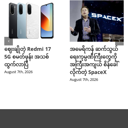
ဈေးချိုတဲ့ Redmi 17
အမေရိကန် ဆက်သွယ်
5G စမတ်ဖုန်း အသစ်
ရေးကုမ္ပဏီကြီးတွေကို
ထွက်လာပြီ
အကြီးအကျယ် စိန်ခေါ်
လိုက်တဲ့ SpaceX
August 7th, 2026
August 7th, 2026