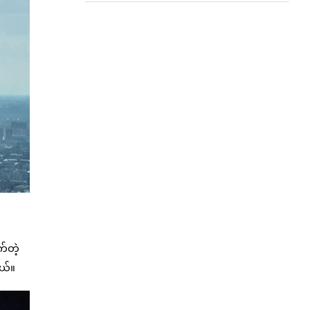
က်တဲ့
တယ်။