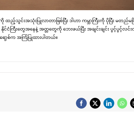
့်သွင်းအသုံးပြုလာတာဖြစ်ပြီး ဒါဟာ ကမ္ဘာကြီးကို ပိုပြီး မတည်မငြိမ
နိုင်ငံကြီးတွေအနေနဲ့ အတ္တတွေကို ဘေးဖယ်ပြီး အချင်းချင်း ပွင့်ပွင့်လင်း
ဗစ်ဂရော့စ်က အကြံပြုထားပါတယ်။
Facebook
X
LinkedIn
What