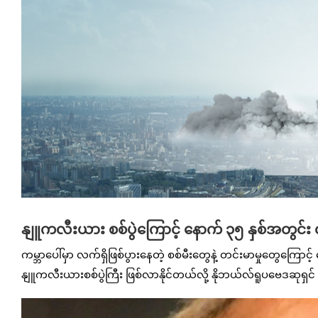
နျူကလီးယား စစ်ပွဲကြောင့် နောက် ၃၅ နှစ်အတွင်း
ကမ္ဘာပေါ်မှာ လက်ရှိဖြစ်ပွားနေတဲ့ စစ်မီးတွေနဲ့ တင်းမာမှုတွေကြောင့
နျူကလီးယားစစ်ပွဲကြီး ဖြစ်လာနိုင်တယ်လို့ နိုဘယ်လ်ရူပဗေဒဆုရှ