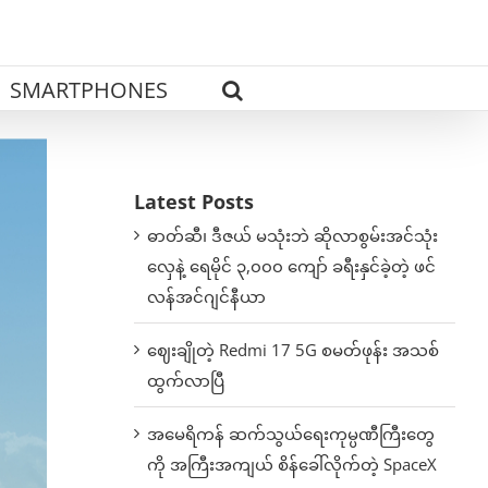
SMARTPHONES
Latest Posts
ဓာတ်ဆီ၊ ဒီဇယ် မသုံးဘဲ ဆိုလာစွမ်းအင်သုံး
လှေနဲ့ ရေမိုင် ၃,၀၀၀ ကျော် ခရီးနှင်ခဲ့တဲ့ ဖင်
လန်အင်ဂျင်နီယာ
ဈေးချိုတဲ့ Redmi 17 5G စမတ်ဖုန်း အသစ်
ထွက်လာပြီ
အမေရိကန် ဆက်သွယ်ရေးကုမ္ပဏီကြီးတွေ
ကို အကြီးအကျယ် စိန်ခေါ်လိုက်တဲ့ SpaceX