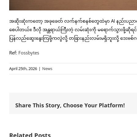
အဆိုးဆုံးကတော့ အခုခေတ် လက်နက်စနစ်တွေထဲမှာ AI နည်းပညာကို ထည
စေပါတယ်။ ဒီလို အန္တရာယ်ကြီးတဲ့ လမ်းဆုံးကို မရောက်သွားဖို့ဆိုရင် 
ပြန်လည်ဆွေးနွေးကြဖို့ကလွဲလို့ တခြားနည်းလမ်းမရှိဘူးလို့ ဒေး
Ref:
Fossbytes
April 25th, 2026
|
News
Share This Story, Choose Your Platform!
Related Posts