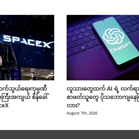
က်သွယ်ရေးကုမ္ပဏီ
လူသားတွေထက် AI ရဲ့ လက်ရာ
ကြီးအကျယ် စိန်ခေါ်
စာဖတ်သူတွေ ပိုသဘောကျနေပြ
aceX
လား?
August 7th, 2026