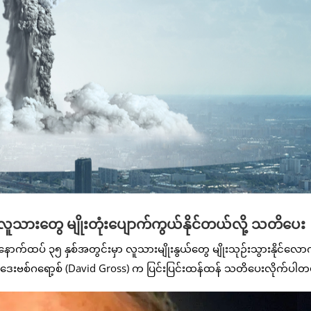
 လူသားတွေ မျိုးတုံးပျောက်ကွယ်နိုင်တယ်လို့ သတိပေး
် နောက်ထပ် ၃၅ နှစ်အတွင်းမှာ လူသားမျိုးနွယ်တွေ မျိုးသုဉ်းသွားနိုင်လော
င် ဒေးဗစ်ဂရော့စ် (David Gross) က ပြင်းပြင်းထန်ထန် သတိပေးလိုက်ပါ