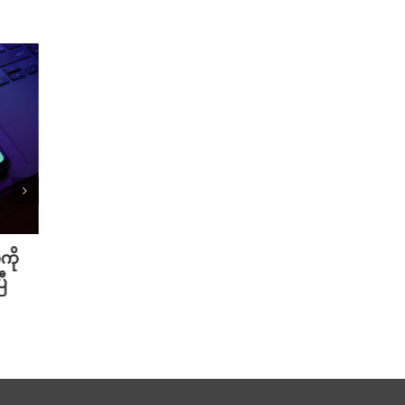
ကို
Meta ရဲ့ AI မော်ဒယ် အင်တာနက်
Xiao
ီ
ချိတ်ဆက်ကာ အခြားကုမ္ပဏီတစ်ခု
ဆာနဲ့
ကို ဟက်ခ်လုပ်ခဲ့
Redmi
August 6th, 2026
August 