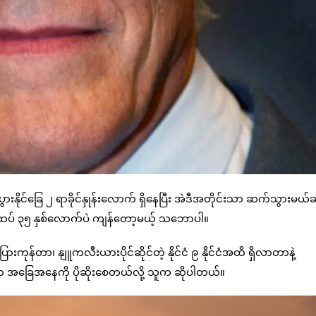
ပွားနိုင်ခြေ ၂ ရာခိုင်နှုန်းလောက် ရှိနေပြီး အဲဒီအတိုင်းသာ ဆက်သွားမယ်ဆ
ထပ် ၃၅ နှစ်လောက်ပဲ ကျန်တော့မယ့် သဘောပါ။
ုန်တာ၊ နျူကလီးယားပိုင်ဆိုင်တဲ့ နိုင်ငံ ၉ နိုင်ငံအထိ ရှိလာတာနဲ့
က အခြေအနေကို ပိုဆိုးစေတယ်လို့ သူက ဆိုပါတယ်။