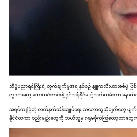
သိပ္ပံပညာရှင်ကြီးရဲ့ တွက်ချက်မှုအရ နှစ်စဉ် နျူကလီးယားစစ်ပွဲ ဖြစ်
လူသားတွေ ဘေးကင်းကင်းနဲ့ ရှင်သန်နိုင်မယ့်သက်တမ်းဟာ နောက်
အရင်ကရှိခဲ့တဲ့ လက်နက်ထိန်းချုပ်ရေး သဘောတူညီချက်တွေ ပျက်ပြားက
နိုင်ငံတကာ စည်းမျဉ်းတွေကို ဘယ်သူမှ ဂရုမစိုက်ကြတော့တာတွေ