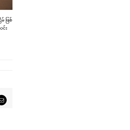
် ဖြစ်
လင်း
sApp
Email