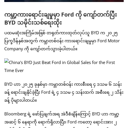
ကမ္ဘာ့ကားရောင်းချမှုမှာ Ford ကို ကျော်တက်ပြီး
BYD သမိုင်းသစ်ရေးထိုး
ပထမဆုံးအကြိမ်အဖြစ် တရုတ်ကားထုတ်လုပ်သူ BYD က ၂၀၂၅
ပြက္ခဒိန်နှစ်အတွက် ကမ္ဘာတစ်ဝန်း ကားရောင်းချမှုမှာ Ford Motor
Company ကို ကျော်တက်သွားခဲ့ပါတယ်။
BYD ဟာ ၂၀၂၅ ခုနှစ်မှာ ကမ္ဘာတစ်ဝန်း ကားစီးရေ ၄ ဒသမ ၆ သန်း
ခန့် ရောင်းချနိုင်ခဲ့ပြီး Ford ရဲ့ ၄ ဒသမ ၄ သန်းထက် အစီးရေ ၂ သိန်း
ခန့် ပိုများပါတယ်။
Bloomberg ရဲ့ ဖော်ပြချက်အရ အဲဒီစံချိန်ကြောင့် BYD ဟာ ကမ္ဘာ့
အဆင့် ၆ နေရာကို ရောက်ရှိလာပြီး၊ Ford ကတော့ ရောင်းအား ၂