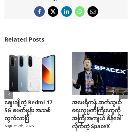
Facebook
X
LinkedIn
WhatsApp
Email
Related Posts
ဈေးချိုတဲ့ Redmi 17
အမေရိကန် ဆက်သွယ်
5G စမတ်ဖုန်း အသစ်
ရေးကုမ္ပဏီကြီးတွေကို
ထွက်လာပြီ
အကြီးအကျယ် စိန်ခေါ်
လိုက်တဲ့ SpaceX
August 7th, 2026