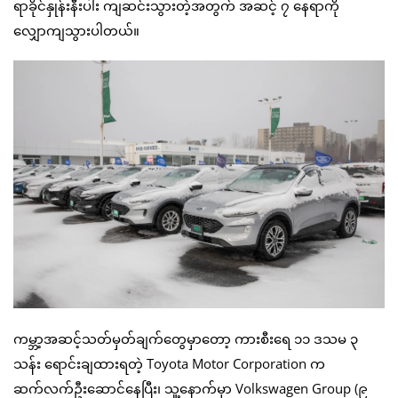
ရာခိုင်နှုန်းနီးပါး ကျဆင်းသွားတဲ့အတွက် အဆင့် ၇ နေရာကို
လျှောကျသွားပါတယ်။
ကမ္ဘာ့အဆင့်သတ်မှတ်ချက်တွေမှာတော့ ကားစီးရေ ၁၁ ဒသမ ၃
သန်း ရောင်းချထားရတဲ့ Toyota Motor Corporation က
ဆက်လက်ဦးဆောင်နေပြီး၊ သူ့နောက်မှာ Volkswagen Group (၉