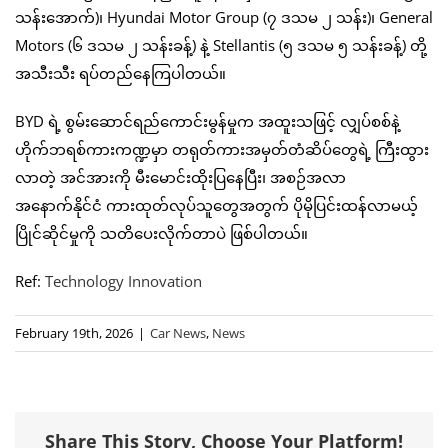
သန်းအောက်)၊ Hyundai Motor Group (၇ ဒသမ ၂ သန်း)၊ General
Motors (၆ ဒသမ ၂ သန်းခန့်) နဲ့ Stellantis (၅ ဒသမ ၅ သန်းခန့်) တို့
အသီးသီး ရပ်တည်နေကြပါတယ်။
BYD ရဲ့ စွမ်းဆောင်ရည်ကောင်းမွန်မှုက အထူးသဖြင့် လျှပ်စစ်နဲ့
ဟိုက်ဘရစ်ကားကဏ္ဍမှာ တရုတ်ကားအမှတ်တံဆိပ်တွေရဲ့ ကြီးထွား
လာတဲ့ အင်အားကို မီးမောင်းထိုးပြနေပြီး၊ အစဉ်အလာ
အနောက်နိုင်ငံ ကားထုတ်လုပ်သူတွေအတွက် ပိုမိုပြင်းထန်လာမယ့်
ပြိုင်ဆိုင်မှုကို သတိပေးလိုက်တာပဲ ဖြစ်ပါတယ်။
Ref:
Technology Innovation
February 19th, 2026
|
Car News
,
News
Share This Story, Choose Your Platform!