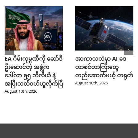
EA ဂိမ်းကုမ္ပဏီကို ဆော်ဒီ
အာကာသထဲမှာ AI ဒေ
ဦးဆောင်တဲ့ အဖွဲ့က
တာစင်တာကြီးတွေ
ဒေါ်လာ ၅၅ ဘီလီယံ နဲ့
တည်ဆောက်မယ့် တရုတ်
အပြီးသတ်ဝယ်ယူလိုက်ပြီ
August 10th, 2026
August 10th, 2026