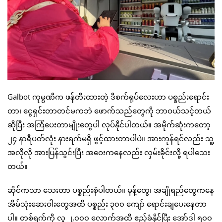
Galbot ကုမ္ပဏီက ဖန်တီးထားတဲ့ ဒီစက်ရုပ်လေးဟာ ပစ္စည်းရောင်း
တာ၊ ငွေရှင်းတာတင်မကဘဲ ဖောက်သည်တွေကို ဘာဝယ်သင့်တယ်
ဆိုပြီး အကြံပေးတာမျိုးတွေပါ လုပ်နိုင်ပါတယ်။ အမိုက်ဆုံးကတော့
၂၄ နာရီပတ်လုံး နားရက်မရှိ ဖွင့်ထားတာပါပဲ။ အားကုန်ရင်လည်း သူ့
အလိုလို အားပြန်သွင်းပြီး အဝေးကနေလည်း လှမ်းခိုင်းလို့ ရပါသေး
တယ်။
ဆိုင်ကသာ သေးတာ ပစ္စည်းစုံပါတယ်။ မုန့်တွေ၊ အချိုရည်တွေကနေ
အိမ်သုံးဆေးဝါးတွေအထိ ပစ္စည်း ၃၀၀ ကျော် ရောင်းချပေးနေတာ
ပါ။ တစ်ရက်ကို လူ ၂,၀၀၀ လောက်အထိ ဧည့်ခံနိုင်ပြီး အော်ဒါ ၅၀၀