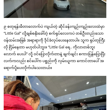
၉ စတုရန်းမီတာလောက်ပဲ ကျယ်တဲ့ ဆိုင်ခန်းကျဉ်းကျဉ်းလေးထဲမှာ
“Little Gal” လို့ချစ်စနိုးခေါ်တဲ့ စက်ရုပ်လေးကပဲ တစ်ဦးတည်းသော
ဝန်ထမ်းအဖြစ် အရာရာကို ဒိုင်ခံလုပ်ပေးနေတာပါ။ သူက ရုပ်တုကြီး
လို ငြိမ်နေတာ မဟုတ်ပါဘူး။ “Little Gal ရေ.. ကိုလာတစ်ဘူး
လောက် ပေးပါ” လို့ ဝင်ပြောလိုက်တာနဲ့ ချက်ချင်း စကားပြန်ပြောပြီး
လက်ကလည်း စင်ပေါ်က ပစ္စည်းကို လှမ်းယူကာ ကောင်တာပေါ် အ
ရောက်ပို့ပေးလိုက်ပါသေးတယ်။