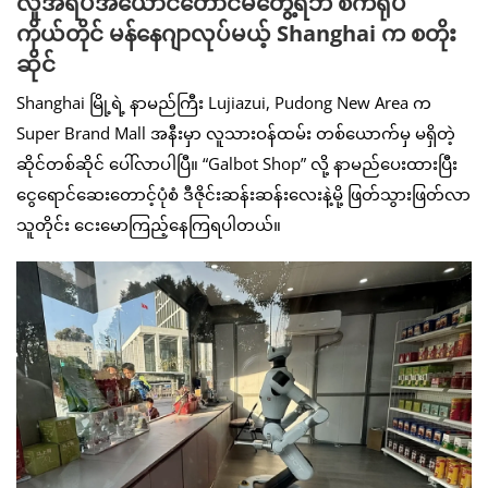
လူအရိပ်အယောင်တောင်မတွေ့ရဘဲ စက်ရုပ်
ကိုယ်တိုင် မန်နေဂျာလုပ်မယ့် Shanghai က စတိုး
ဆိုင်
Shanghai မြို့ရဲ့ နာမည်ကြီး Lujiazui, Pudong New Area က
Super Brand Mall အနီးမှာ လူသားဝန်ထမ်း တစ်ယောက်မှ မရှိတဲ့
ဆိုင်တစ်ဆိုင် ပေါ်လာပါပြီ။ “Galbot Shop” လို့ နာမည်ပေးထားပြီး
ငွေရောင်ဆေးတောင့်ပုံစံ ဒီဇိုင်းဆန်းဆန်းလေးနဲ့မို့ ဖြတ်သွားဖြတ်လာ
သူတိုင်း ငေးမောကြည့်နေကြရပါတယ်။