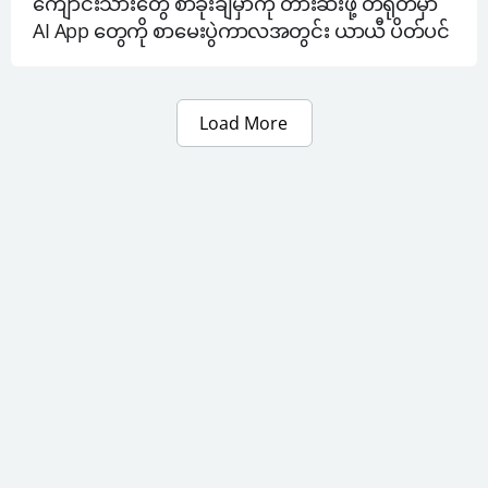
ကျောင်းသားတွေ စာခိုးချမှာကို တားဆီးဖို့ တရုတ်မှာ 
AI App တွေကို စာမေးပွဲကာလအတွင်း ယာယီ ပိတ်ပင်
Load More