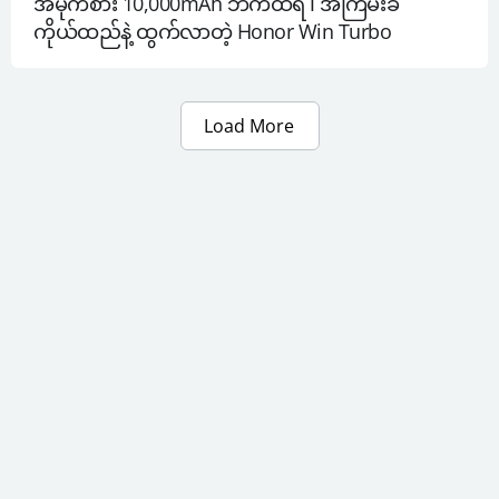
အမိုက်စား 10,000mAh ဘက်ထရီ ၊ အကြမ်းခံ
ကိုယ်ထည်နဲ့ ထွက်လာတဲ့ Honor Win Turbo
Load More