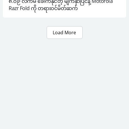
၈.၀၉ လက်မ ခေါက်နိုင်တဲ့ မျက်နှာပြင်နဲ့ Motorola 
Razr Fold ကို တရားဝင်မိတ်ဆက်
Load More