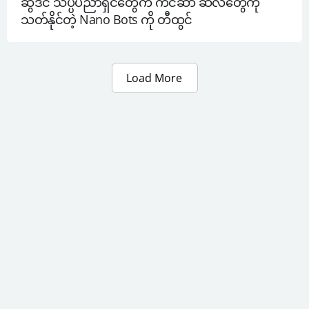
ဆွီဒင် သိပ္ပံပညာရှင်တွေက ကင်ဆာ ဆဲလ်တွေကို 
သတ်နိုင်တဲ့ Nano Bots ကို တီထွင်
Load More