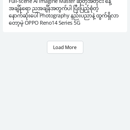
Full-scene AI Imagine Master ဆိုတဲ့အတိုင်း နေ့
အချိန်ရော ညအချိန်အတွက်ပါ ပြီးပြည့်စုံတဲ့ 
နောက်ဆုံးပေါ် Photography နည်းပညာနဲ့ ထွက်ရှိလာ
တော့မဲ့ OPPO Reno14 Series 5G
Load More