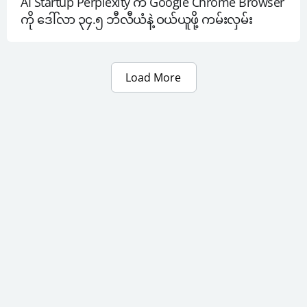
AI Startup Perplexity က Google Chrome Browser 
ကို ဒေါ်လာ ၃၄.၅ ဘီလီယံနဲ့ ဝယ်ယူဖို့ ကမ်းလှမ်း
Load More