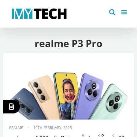
Skip
to
content
realme P3 Pro
REALME
19TH FEBRUARY, 2025