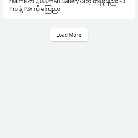
realme က 6,000mAh Battery ပါတဲ့ တန်ဖိုးနည်း P3 
Pro နဲ့ P3x ကို ကြေညာ
Load More