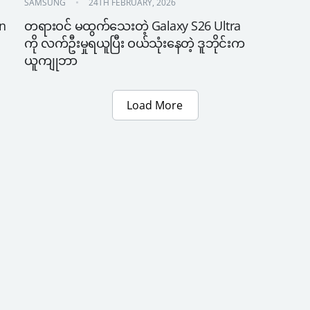
SAMSUNG
24TH FEBRUARY, 2026
n 
တရားဝင် မထွက်သေးတဲ့ Galaxy S26 Ultra 
ကို လက်ဦးမှုရယူပြီး ဝယ်သုံးနေတဲ့ ဒူဘိုင်းက 
ယူကျုဘာ
Load More