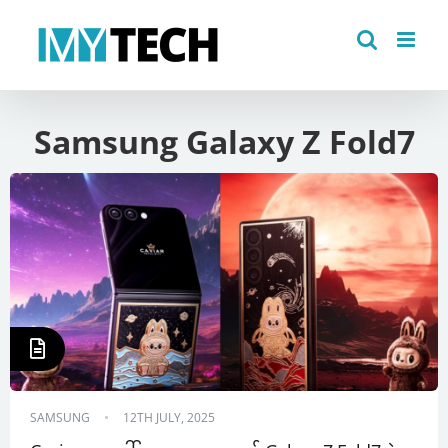
Skip
to
content
Samsung Galaxy Z Fold7
SAMSUNG
12TH JULY, 2025