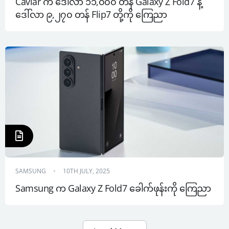
Caviar က ဒေါ်လာ ၁၁,၀၀၀ တန် Galaxy Z Fold7 နဲ့ 
ဒေါ်လာ ၉,၂၇၀ တန် Flip7 တို့ကို ကြေညာ
SAMSUNG
10TH JULY, 2025
Samsung က Galaxy Z Fold7 ခေါက်ဖုန်းကို ကြေညာ