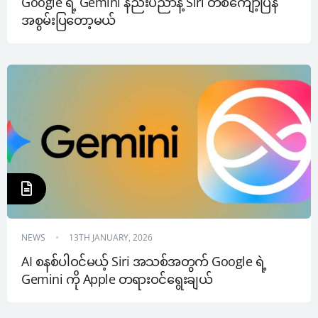
Google ရဲ့ Gemini နည်းပညာနဲ့ Siri တစ်ကျော့ပြန် 
အစွမ်းပြတော့မယ်
NEWS
13TH JANUARY, 2026
AI စနစ်ပါဝင်မယ့် Siri အသစ်အတွက် Google ရဲ့ 
Gemini ကို Apple တရားဝင်ရွေးချယ်