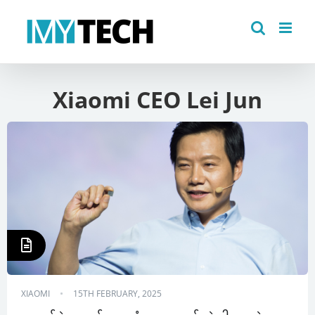
Skip
to
content
Xiaomi CEO Lei Jun
XIAOMI
15TH FEBRUARY, 2025