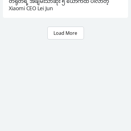
တရုတ်ရဲ့ အချမ်းသာဆုံး ၅ ယောက်ထဲ ပါလာတဲ့ 
Xiaomi CEO Lei Jun
Load More