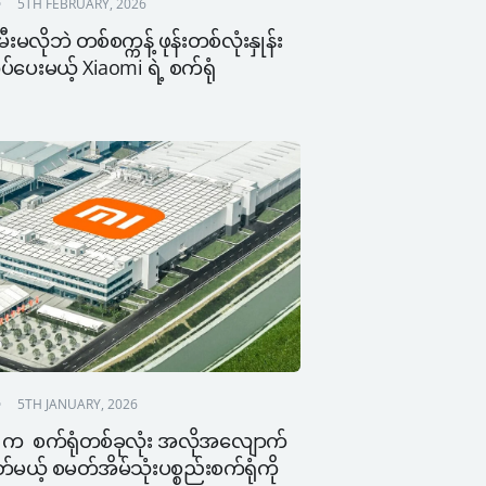
5TH FEBRUARY, 2026
ီးမလိုဘဲ တစ်စက္ကန့် ဖုန်းတစ်လုံးနှုန်း 
်ပေးမယ့် Xiaomi ရဲ့ စက်ရုံ
5TH JANUARY, 2026
 က  စက်ရုံတစ်ခုလုံး အလိုအလျောက်
ယ့် စမတ်အိမ်သုံးပစ္စည်းစက်ရုံကို 