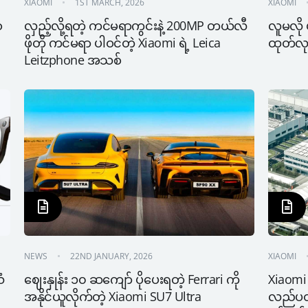
XIAOMI
1ST MARCH, 2026
XIAOMI
ေ
လှည့်လို့ရတဲ့ ကင်မရာကွင်းနဲ့ 200MP တယ်လီ
လူမလို မ
ဖိုတို ကင်မရာ ပါဝင်တဲ့ Xiaomi ရဲ့ Leica 
ထုတ်လုပ
Leitzphone အသစ်
NEWS
22ND JANUARY, 2026
XIAOMI
ံ
ဈေးနှုန်း ၁၀ ဆကျော် ပိုပေးရတဲ့ Ferrari ကို 
Xiaomi
အနိုင်ယူလိုက်တဲ့ Xiaomi SU7 Ultra
လည်ပတ်မ