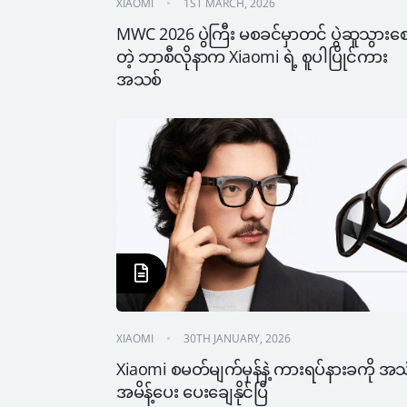
XIAOMI
1ST MARCH, 2026
MWC 2026 ပွဲကြီး မစခင်မှာတင် ပွဲဆူသွားစ
တဲ့ ဘာစီလိုနာက Xiaomi ရဲ့ စူပါပြိုင်ကား
အသစ်
XIAOMI
30TH JANUARY, 2026
Xiaomi စမတ်မျက်မှန်နဲ့ ကားရပ်နားခကို အသ
အမိန့်ပေး ပေးချေနိုင်ပြီ