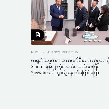
NEWS
4TH NOVEMBER, 2025
တရုတ်သမ္မတက တောင်ကိုရီးယား သမ္မတ ကို
Xiaomi ဖုန်း ၂ လုံး လက်ဆောင်ပေးပြီး 
Spyware မပါဘူးလို့ နောက်ပြောင်ပြော