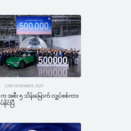
23RD NOVEMBER, 2025
က အစီး ၅ သိန်းမြောက် လျှပ်စစ်ကား 
နိုင်ပြီ