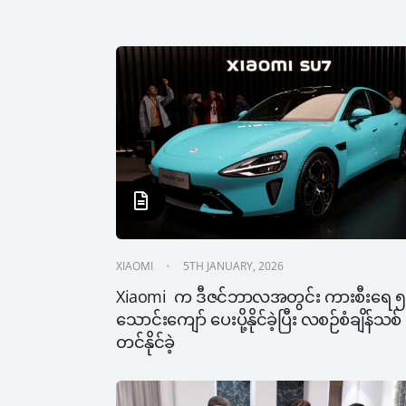
XIAOMI
5TH JANUARY, 2026
Xiaomi  က ဒီဇင်ဘာလအတွင်း ကားစီးရေ ၅ 
သောင်းကျော် ပေးပို့နိုင်ခဲ့ပြီး လစဉ်စံချိန်သစ် 
တင်နိုင်ခဲ့