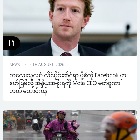
NEWS
6TH AUGUST, 2026
ကလေးသူငယ် လိင်ပိုင်းဆိုင်ရာ ပို့စ်ကို Facebook မှာ 
ဖော်ပြမိလို့ အိန္ဒိယအစိုးရကို Meta CEO မတ်ဇူကာ
ဘတ် တောင်းပန်