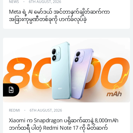
NEWS
6TH AUGUST, 2026
Meta ရဲ့ AI မော်ဒယ် အင်တာနက်ချိတ်ဆက်ကာ 
အခြားကုမ္ပဏီတစ်ခုကို ဟက်ခ်လုပ်ခဲ့
REDMI
6TH AUGUST, 2026
Xiaomi က Snapdragon ပရိုဆက်ဆာနဲ့ 8,000mAh 
ဘက်ထရီ ပါတဲ့ Redmi Note 17 ကို မိတ်ဆက်