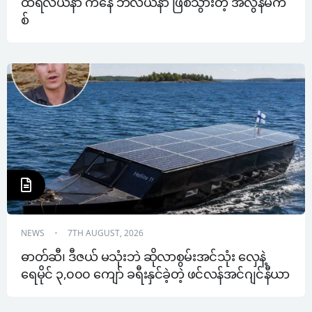
ထရီလီယံနာ ကနေ ဘီလီယံနာ ဖြစ်သွားတဲ့ အီလွန်မက်
စ်  
NEWS
7TH AUGUST, 2026
ဓာတ်ဆီ၊ ဒီဇယ် မသုံးဘဲ ဆိုလာစွမ်းအင်သုံး လှေနဲ့ 
ရေမိုင် ၃,၀၀၀ ကျော် ခရီးနှင်ခဲ့တဲ့ ဖင်လန်အင်ဂျင်နီယာ