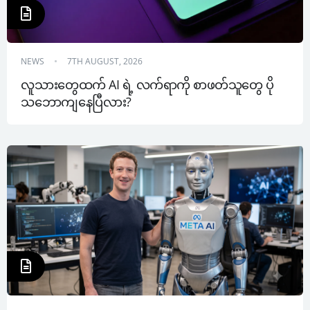
NEWS
7TH AUGUST, 2026
လူသားတွေထက် AI ရဲ့ လက်ရာကို စာဖတ်သူတွေ ပို
သဘောကျနေပြီလား?