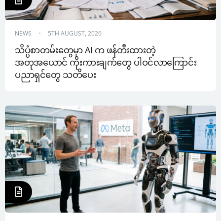
NEWS
5TH AUGUST, 2026
သိပ္ပံစာတမ်းတွေမှာ AI က ဖန်တီးထားတဲ့ 
အတုအယောင် ကိုးကားချက်တွေ ပါဝင်လာကြောင်း 
ပညာရှင်တွေ သတိပေး