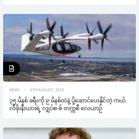
NEWS
6TH AUGUST, 2026
၃၅ မိနစ် ခရီးကို ၉ မိနစ်ထဲနဲ့ ပို့ဆောင်ပေးနိုင်တဲ့ ကယ်
လီဖိုးနီးယားရဲ့ လျှပ်စ-စ် တက္ကစီ လေယာဉ်