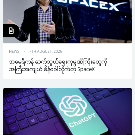
NEWS
7TH AUGUST, 2026
အမေရိကန် ဆက်သွယ်ရေးကုမ္ပဏီကြီးတွေကို 
အကြီးအကျယ် စိန်ခေါ်လိုက်တဲ့ SpaceX