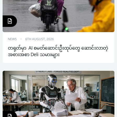
NEWS
6TH AUGUST, 2026
တရုတ်မှာ  AI စမတ်ဆောင်းဦးထုပ်တွေ ဆောင်းလာတဲ့ 
အစားအစာ Deli သမားများ