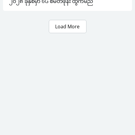
၂၀၂၈ ခုနှစ်မှာ 6G စမတ်ဖုန်း ထွက်မည်
Load More