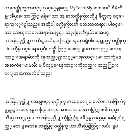
ယခုဝက္ဘ္ဆိုက္မွတဆင့္ သင့္အေနျဖင့္ MyTech Myanmar၏ စီမံထိ
န္းခ်ဳပ္မႈေအာက္တြင္ မရွိေသာ အျခားဝက္ဘ္ဆိုက္မ်ားသို႔ ခ်ိတ္ဆက္ ဝင္ေ
ရာက္ႏုိင္ပါသည္။ အဆိုပါ ဝက္ဘ္ဆိုက္မ်ား၏ သေဘာတရား၊ ပါဝင္ေ
သာ အေၾကာင္းအရာမ်ားႏွင့္ သံုးစြဲႏုိင္မႈမ်ားအေပၚ
ကၽြႏ္ုပ္တို႔က ထိန္းသိမ္းကြပ္ကဲေနမႈ မရွိပါ။ မည္သည့္ ဝက္ဘ္ဆိုက္
Linkကိုမွ် ဝင္ေရာက္ၿပီး ဝက္ဘ္ဆိုက္တြင္ ေဖာ္ျပထားသည့္ အေၾ
ကာင္းအရာမ်ားကို ၾကည့္႐ႈသင့္ေၾကာင္း ေထာက္ခံမႈ၊
အႀကံေပးမႈမ်ိဳး မျပဳလုပ္ေၾကာင္းကိုလည္း ထည့္သြင္း
ေျပာၾကားလိုပါသည္။
ကၽြႏ္ုပ္တို႔ အေနျဖင့္ ဝက္ဘ္ဆိုက္ အဆင္ေျပ ေခ်ာေမာစြာ ပံု
မွန္လည္ပတ္ေနရန္ အစြမ္းကုန္ အားထုတ္ ေဆာင္ရြက္ထားပါသည္။
သို႔ေသာ္လည္း ကၽြႏ္ုပ္တို႔ ကိုင္တြယ္ထိန္းခ်ဳပ္ရန္ လက္လွမ္းမမီႏုိင္သ
ည့္ အေျခအေန တစ္ရပ္တြင္ ဝက္ဘ္ဆိုက္ ယာယီခၽြတ္ယြင္းၿပီး ျပ