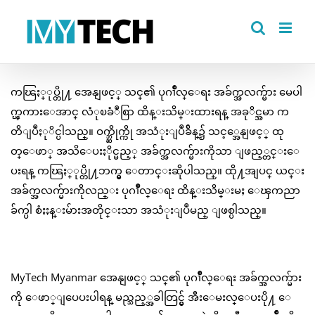
Skip
to
content
ကၽြႏ္ုပ္တို႔ အေနျဖင့္ သင္၏ ပုဂၢိဳလ္ေရး အခ်က္အလက္မ်ား မေပါ
က္ၾကားေအာင္ လံုၿခံဳစြာ ထိန္းသိမ္းထားရန္ အခုိင္အမာ က
တိျပဳႏုိင္ပါသည္။ ဝက္ဘ္ဆိုက္ကို အသံုးျပဳခ်ိန္၌ သင့္အေနျဖင့္ ထု
တ္ေဖာ္ အသိေပးႏိုင္မည့္ အခ်က္အလက္မ်ားကိုသာ ျဖည့္တင္းေ
ပးရန္ ကၽြႏ္ုပ္တို႔ဘက္မွ ေတာင္းဆိုပါသည္။ ထို႔အျပင္ ယင္း
အခ်က္အလက္မ်ားကိုလည္း ပုဂၢိဳလ္ေရး ထိန္းသိမ္းမႈ ေၾကညာ
ခ်က္ပါ စံႏႈန္းမ်ားအတိုင္းသာ အသံုးျပဳမည္ ျဖစ္ပါသည္။
MyTech Myanmar အေနျဖင့္ သင္၏ ပုဂၢိဳလ္ေရး အခ်က္အလက္မ်ား
ကို ေဖာ္ျပေပးပါရန္ မည္သည့္အခါတြင္မွ် အီးေမးလ္ေပးပို႔ ေ