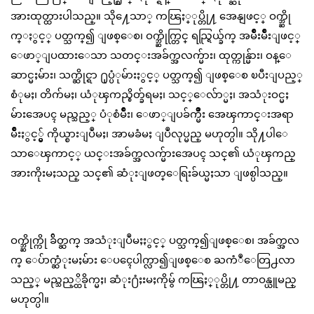
အားထုတ္ထားပါသည္။ သို႔ေသာ္ ကၽြႏ္ုပ္တို႔ အေနျဖင့္ ဝက္ဘ္ဆို
က္ႏွင့္ ပတ္သက္၍ ျဖစ္ေစ၊ ဝက္ဘ္ဆိုက္တြင္ ရည္ရြယ္ခ်က္ အမ်ိဳးမ်ိဳးျဖင့္
ေဖာ္ျပထားေသာ သတင္းအခ်က္အလက္မ်ား၊ ထုတ္ကုန္မ်ား၊ ဝန္ေ
ဆာင္မႈမ်ား၊ သက္ဆိုင္ရာ ႐ုပ္ပံုမ်ားႏွင့္ ပတ္သက္၍ ျဖစ္ေစ ၿပီးျပည့္
စံုမႈ၊ တိက်မႈ၊ ယံုၾကည္စိတ္ခ်ရမႈ၊ သင့္ေလ်ာ္မႈ၊ အသံုးဝင္မႈ
မ်ားအေပၚ မည္သည့္ ပံုစံမ်ိဳး၊ ေဖာ္ျပခ်က္မ်ိဳး အေၾကာင္းအရာ
မ်ိဳးႏွင့္မွ် ကိုယ္စားျပဳမႈ၊ အာမခံမႈ ျပဳလုပ္မည္ မဟုတ္ပါ။ သို႔ပါေ
သာေၾကာင့္ ယင္းအခ်က္အလက္မ်ားအေပၚ သင္၏ ယံုၾကည္
အားကိုးမႈသည္ သင္၏ ဆံုးျဖတ္ေရြးခ်ယ္မႈသာ ျဖစ္ပါသည္။
ဝက္ဘ္ဆိုက္ကို ခ်ိတ္ဆက္ အသံုးျပဳမႈႏွင့္ ပတ္သက္၍ျဖစ္ေစ၊ အခ်က္အလ
က္ ေပ်ာက္ဆံုးမႈမ်ား ေပၚေပါက္လာ၍ျဖစ္ေစ ႀကံဳေတြ႕လာ
သည့္ မည္သည့္ထိခိုက္မႈ၊ ဆံုး႐ံႈးမႈကိုမွ် ကၽြႏ္ုပ္တို႔ တာဝန္ယူမည္
မဟုတ္ပါ။