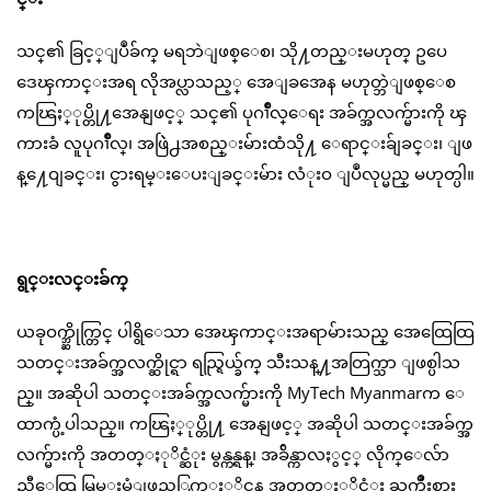
သင္၏ ခြင့္ျပဳခ်က္ မရဘဲျဖစ္ေစ၊ သို႔တည္းမဟုတ္ ဥပေ
ဒေၾကာင္းအရ လိုအပ္လာသည့္ အေျခအေန မဟုတ္ဘဲျဖစ္ေစ
ကၽြႏ္ုပ္တို႔အေနျဖင့္ သင္၏ ပုဂၢိဳလ္ေရး အခ်က္အလက္မ်ားကို ၾ
ကားခံ လူပုဂၢိဳလ္၊ အဖြဲဲ႕အစည္းမ်ားထံသို႔ ေရာင္းခ်ျခင္း၊ ျဖ
န္႔ေဝျခင္း၊ ငွားရမ္းေပးျခင္းမ်ား လံုးဝ ျပဳလုပ္မည္ မဟုတ္ပါ။
ရွင္းလင္းခ်က္
ယခုဝက္ဘ္ဆိုက္တြင္ ပါရွိေသာ အေၾကာင္းအရာမ်ားသည္ အေထြေထြ
သတင္းအခ်က္အလက္ဆိုင္ရာ ရည္ရြယ္ခ်က္ သီးသန္႔အတြက္သာ ျဖစ္ပါသ
ည္။ အဆိုပါ သတင္းအခ်က္အလက္မ်ားကို MyTech Myanmarက ေ
ထာက္ပံ့ပါသည္။ ကၽြႏ္ုပ္တို႔ အေနျဖင့္ အဆိုပါ သတင္းအခ်က္အ
လက္မ်ားကို အတတ္ႏုိင္ဆံုး မွန္ကန္ရန္၊ အခ်ိန္ကာလႏွင့္ လိုက္ေလ်ာ
ညီေထြ မြမ္းမံျဖည့္စြက္ႏုိင္ရန္ အတတ္ႏုိင္ဆံုး ႀကိဳးစား