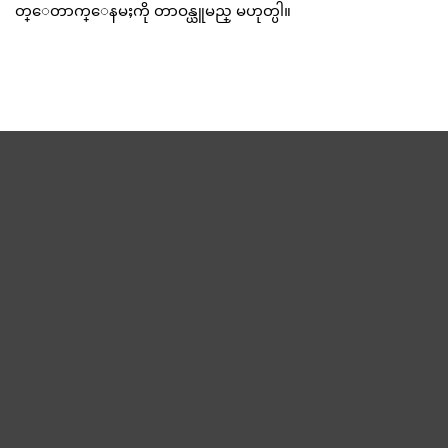
တ္ေတာက္ေနမႈကို တာဝန္ယူမည္ မဟုတ္ပါ။