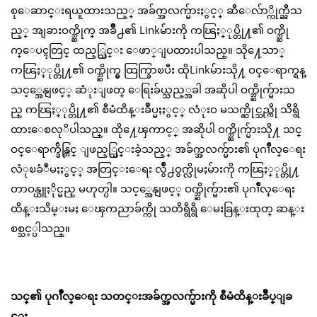
စုေဆာင္းရယူထားသည့္ အခ်က္အလက္မ်ားႏွင့္ ဆီေလ်ာ္ကိုက္ညီသ
ည့္ အျခားဝက္ဘ္ဆိုက္ အခ်ိဳ႕၏ Linkမ်ားကို ကၽြႏ္ုပ္တို႔၏ ဝက္ဘ္ဆို
က္ေပၚတြင္ ထည့္သြင္း ေဖာ္ျပထားပါသည္။ သို႔ေသာ္
ကၽြႏ္ုပ္တို႔၏ ဝက္ဘ္ဆိုက္မွ ထြက္ခြာၿပီး ထိုLinkမ်ားသို႔ ဝင္ေရာက္ရန္
သင့္အေနျဖင့္ ဆံုးျဖတ္ ေရြးခ်ယ္သည့္အခါ အဆိုပါ ဝက္ဘ္ဆိုက္မ်ားသ
ည္ ကၽြႏ္ုပ္တို႔၏ စီမံထိန္းခ်ဳပ္မႈႏွင့္ လံုးဝ မသက္ဆိုင္သည္ကို သိရွိ
ထားေစလုိပါသည္။ ထို႔ေၾကာင့္ အဆိုပါ ဝက္ဘ္ဆိုက္မ်ားသို႔ သင္
ဝင္ေရာက္ခ်ိန္တြင္ ျဖည့္သြင္းခဲ့သည့္ အခ်က္အလက္မ်ား၏ ပုဂၢိဳလ္ေရး
လံုၿခံဳမႈႏွင့္ အတြင္းေရး လွ်ိဳ႕ဝွက္လိုမႈမ်ားကို ကၽြႏ္ုပ္တို႔
တာဝန္ယူႏိုင္မည္ မဟုတ္ပါ။ သင့္အေနျဖင့္ ဝက္ဘ္ဆိုက္မ်ား၏ ပုဂၢိဳလ္ေရး
ထိန္းသိမ္းမႈ ေၾကညာခ်က္ကို သတိရွိရွိ ေမးခြန္းထုတ္ ဆန္း
စစ္သင့္ပါသည္။
သင္၏ ပုဂၢိဳလ္ေရး သတင္းအခ်က္အလက္မ်ားကို စီမံထိန္းခ်ဳပ္ျခ
င္း