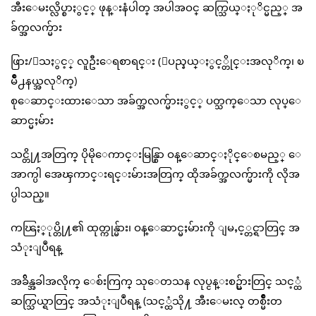
အီးေမးလ္လိပ္စာႏွင့္ ဖုန္းနံပါတ္ အပါအဝင္ ဆက္သြယ္ႏုိင္မည့္ အ
ခ်က္အလက္မ်ား
ဖြား/ေသႏွင့္ လူဦးေရစာရင္း (ျပည္နယ္ႏွင့္တိုင္းအလုိက္၊ ၿ
မိဳ႕နယ္အလုိက္)
စုေဆာင္းထားေသာ အခ်က္အလက္မ်ားႏွင့္ ပတ္သက္ေသာ လုပ္ေ
ဆာင္မႈမ်ား
သင္တို႔အတြက္ ပိုမိုေကာင္းမြန္စြာ ဝန္ေဆာင္ႏိုင္ေစမည့္ ေ
အာက္ပါ အေၾကာင္းရင္းမ်ားအတြက္ ထိုအခ်က္အလက္မ်ားကို လိုအ
ပ္ပါသည္။
ကၽြႏ္ုပ္တို႔၏ ထုတ္ကုန္မ်ား၊ ဝန္ေဆာင္မႈမ်ားကို ျမႇင့္တင္ရာတြင္ အ
သံုးျပဳရန္
အခ်ိန္အခါအလိုက္ ေစ်းကြက္ သုေတသန လုပ္ငန္းစဉ္မ်ားတြင္ သင့္ထံ
ဆက္သြယ္ရာတြင္ အသံုးျပဳရန္ (သင့္ထံသို႔ အီးေမးလ္ တစ္မ်ိဳးတ