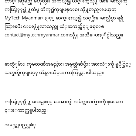
တာင္းဆိုမည္ မဟုတ္ပါ။ အကယ္၍ ယင္းကဲ့သို႔ အီးေမးလ္မ်ိဳးကို
ကၽြႏ္ုပ္တို႔ထံမွ တိုက္႐ိုက္ျဖစ္ေစ၊ သို႔တည္းမဟုတ္
MyTech Myanmarႏွင့္ ဆက္ႏႊယ္၍ သင့္အီးေမးလ္လိပ္စာ ရရွိ
သြားၿပီး ေပးပို႔လာသည္ဟု ယံုၾကည္လွ်င္ျဖစ္ေစ
contact@mytechmyanmar.com
သို႔ အသိေပးႏုိင္ပါသည္။
ဓာတ္ပံုမ်ား၊ ကုမၸဏီအမည္မ်ား၊ အမွတ္တံဆိပ္မ်ား အားလံုးကို မူပိုင္ခြင့္
သတ္မွတ္ခ်က္ျဖင့္ ထိန္းသိမ္း ကာကြယ္ထားပါသည္။
ကၽြႏ္ုပ္တို႔ အေနျဖင့္ ေအာက္ပါ အခ်က္အလက္မ်ားကို စုေဆာ
င္းေကာက္ယူပါသည္။
အမည္အျပည့္အစံု