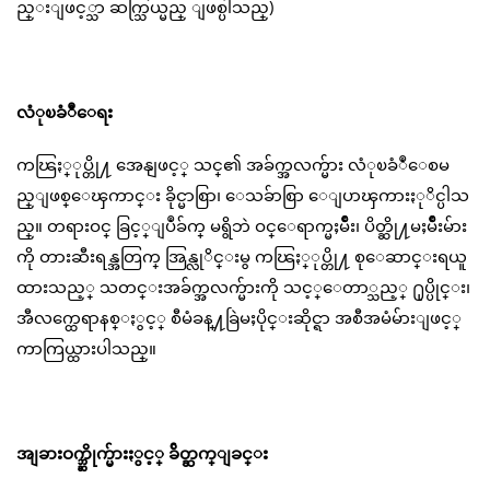
ည္းျဖင့္သာ ဆက္သြယ္မည္ ျဖစ္ပါသည္)
လံုၿခံဳေရး
ကၽြႏ္ုပ္တို႔ အေနျဖင့္ သင္၏ အခ်က္အလက္မ်ား လံုၿခံဳေစမ
ည္ျဖစ္ေၾကာင္း ခိုင္မာစြာ၊ ေသခ်ာစြာ ေျပာၾကားႏုိင္ပါသ
ည္။ တရားဝင္ ခြင့္ျပဳခ်က္ မရွိဘဲ ဝင္ေရာက္မႈမ်ိဳး၊ ပိတ္ဆို႔မႈမ်ိဳးမ်ား
ကို တားဆီးရန္အတြက္ အြန္လုိင္းမွ ကၽြႏ္ုပ္တို႔ စုေဆာင္းရယူ
ထားသည့္ သတင္းအခ်က္အလက္မ်ားကို သင့္ေတာ္သည့္ ႐ုပ္ပိုင္း၊
အီလက္ထေရာနစ္ႏွင့္ စီမံခန္႔ခြဲမႈပိုင္းဆိုင္ရာ အစီအမံမ်ားျဖင့္
ကာကြယ္ထားပါသည္။
အျခားဝက္ဘ္ဆိုက္မ်ားႏွင့္ ခ်ိတ္ဆက္ျခင္း